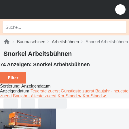
Baumaschinen
Arbeitsbühnen
Snorkel Arbeitsbühnen
Snorkel Arbeitsbühnen
74 Anzeigen:
Snorkel Arbeitsbühnen
Filter
Sortierung
:
Anzeigendatum
Anzeigendatum
Teuerste zuerst
Günstigste zuerst
Baujahr - neueste
zuerst
Baujahr - älteste zuerst
Km-Stand ⬊
Km-Stand ⬈