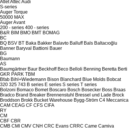
Atlet
Attec
Audi
S-series
Auger Torque
50000 MAX
Auger
Avant
200 - series
400 - series
B&R
BIM
BMO
BMT
BOMAG
BC
BQ
BSV
BT
Baka
Bakker
Balavto
Balluff
Bals
Baltacıoğlu
Banner
Baryval
Battioni
Bauer
BG
Baumann
AS
Baumgärtner
Baur
Beckhoff
Beco
Belloli
Benning
Beretta
Berti
GKR
PARK
TBM
Bfab
Bihl+Wiedemann
Bison
Blanchard
Blue Molds
Bobcat
320
325
743
B series
E series
S series
T series
Bolzoni
Bomaco
Bomet
Boscaro
Bosch
Bosecker
Boss
Braas
Bradco
Brand
Breaker
Brennenstuhl
Bressel und Lade
Brock
Broddson
Brokk
Bucket Warehouse
Bygg-Ström
C4 Meccanica
CAM
CEAG
CF
CFS
CIFA
RY
CM
CBF
CBR
CMB
CMI
CMV
CNH
CRC Evans
CRRC
Came
Camiva