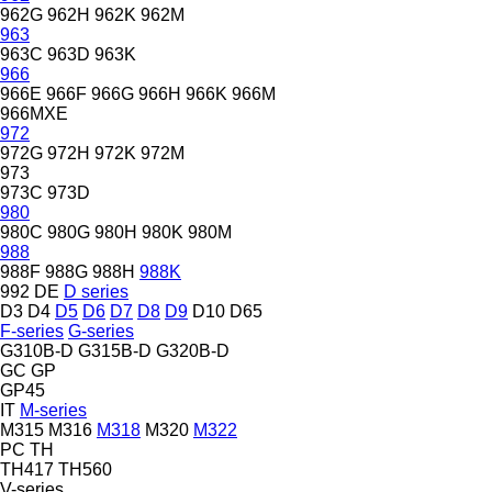
962G
962H
962K
962M
963
963C
963D
963K
966
966E
966F
966G
966H
966K
966M
966MXE
972
972G
972H
972K
972M
973
973C
973D
980
980C
980G
980H
980K
980M
988
988F
988G
988H
988K
992
DE
D series
D3
D4
D5
D6
D7
D8
D9
D10
D65
F-series
G-series
G310B-D
G315B-D
G320B-D
GC
GP
GP45
IT
M-series
M315
M316
M318
M320
M322
PC
TH
TH417
TH560
V-series