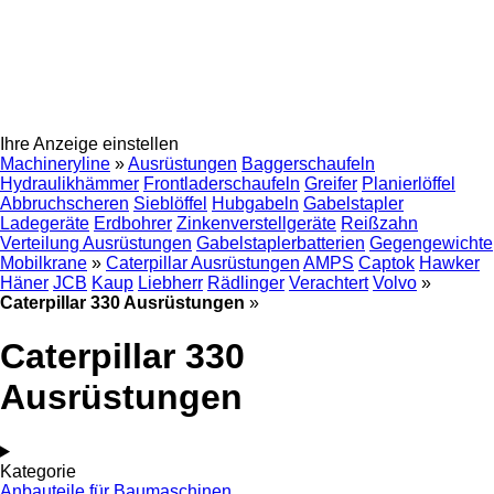
Ihre Anzeige einstellen
Machineryline
»
Ausrüstungen
Baggerschaufeln
Hydraulikhämmer
Frontladerschaufeln
Greifer
Planierlöffel
Abbruchscheren
Sieblöffel
Hubgabeln
Gabelstapler
Ladegeräte
Erdbohrer
Zinkenverstellgeräte
Reißzahn
Verteilung Ausrüstungen
Gabelstaplerbatterien
Gegengewichte
Mobilkrane
»
Caterpillar Ausrüstungen
AMPS
Captok
Hawker
Häner
JCB
Kaup
Liebherr
Rädlinger
Verachtert
Volvo
»
Caterpillar 330 Ausrüstungen
»
Caterpillar 330
Ausrüstungen
Kategorie
Anbauteile für Baumaschinen