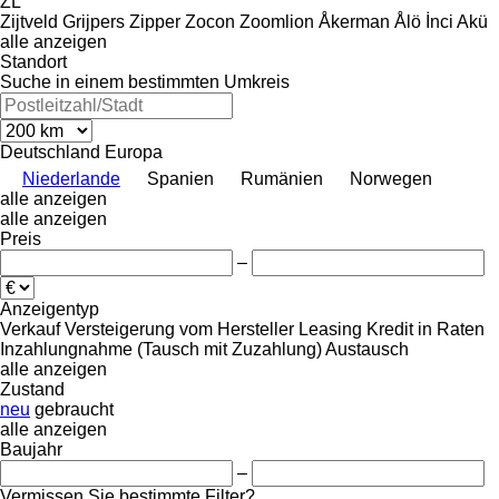
ZL
Zijtveld Grijpers
Zipper
Zocon
Zoomlion
Åkerman
Ålö
İnci Akü
alle anzeigen
Standort
Suche in einem bestimmten Umkreis
Deutschland
Europa
Niederlande
Spanien
Rumänien
Norwegen
alle anzeigen
alle anzeigen
Preis
–
Anzeigentyp
Verkauf
Versteigerung
vom Hersteller
Leasing
Kredit
in Raten
Inzahlungnahme (Tausch mit Zuzahlung)
Austausch
alle anzeigen
Zustand
neu
gebraucht
alle anzeigen
Baujahr
–
Vermissen Sie bestimmte Filter?