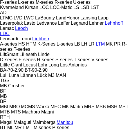
F-series
L-series
M-series
R-series
U-series
Kverneland
Kırsan
LOC
LOC-Matic
LS
LSB
LST
AD
LTMG
LVD
LWC
LaBounty
LandHonor
Lansing
Lapp
Laserpolak
Lasto
Ledvance
Leffer
Legrand
Lehner
Lehnhoff
Lemac
Leoch
LDC
Leonardi
Leoni
Liebherr
A-series
HS
HTM
K-Series
L-series
LB
LH
LR
LTM
MK
PR
R-
series
T-series
LiftSmart
Lilleseth
Linde
D-series
E-series
H-series
S-series
T-series
V-series
Little Giant
Locust
Lohr
Long
Los Antonios
BA-70-2.90
BT-90-2.90
Lull
Luna
Lännen
Lück
M3
MAN
TGS
MB Crusher
BF
MB
BF
MBI
MBO
MCMS Warka
MEC
MK Martin
MRS
MSB
MSH
MST
MTB
MTS
Machpro
Magni
RTH
Magsi
Malaguti
Malmbergs
Manitou
BT
ML
MRT
MT
M series
P-series