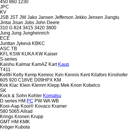
450
860
1230
JPC
KV
JSB
JST
JW
Jako
Jansen
Jefferson
Jekko
Jensen
Jiangtu
Jintai
Jisan
Jobs
John Deere
310 G
824
3415
3420
3800
Jung
Jung
Jungheinrich
ECE
Junttan
Jykevä
KBKC
ASC
TB
KFL
KSW
KUKA
KW
Kaiser
S-series
Kaishu
Kalmar
KamAZ
Kart
Kaup
T411
Kellfri
Kelly
Kemp
Kemroc
Ken
Kennis
Kent
Kilafors
Kinshofer
605
920
C18VE
D09HPX
KM
Kirk
Klac
Klein
Klemm
Klepp Mek
Knorr
Kobelco
SK
Kock & Sohn
Kohler
Komatsu
D series
HM
PC
PW
WA
WB
Kooi-Aap
Kooi®
Kovaco
Kramer
580
5065
Allrad
Krings
Kronen
Krupp
GMT
HM
KMK
Kröger
Kubota