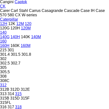
Cangini
Captok
CK
Carer
Carl Stahl
Carrus
Casagrande
Cascade
Case IH
Case
570
580
CX
W-series
Caterpillar
12H
12K
12M
120
120G
120H
120M
140
140G
140H
140K
140M
160
160H
160K
160M
215
301
301.4
301.5
301.8
302
302.5
302.7
305
305.5
308
308C
312
312B
312D
312E
313
314
315
315B
315D
315F
315FL
316
317
318