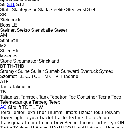
S8
S11
S12
Stahl
Stanley
Star
Stark
Steelite
Steelwrist
Stehr
SBF
Steinbock
Boss
LE
Steinert
Stekro
Stensballe
Stetter
AM
Stihl
Still
MX
Stitec
Stoll
M-series
Stone
Streumaster
Strickland
BT
TH-THB
Strumyk
Suihe
Sullair
Sumab
Sunward
Svetruck
Symex
Szolmet
T.E.C.
TCE
TMK
TVH
Tadano
ATF
Taets
Takeuchi
TB
Taliaplast
Tamrock
Tank
Tebetron
Tec Container
Tecna
Teco
Telemecanique
Terberg
Terex
AC
Girolift
TC
TL
TW
Terra
Terrier
Texa
Thor
Thumm
Timars
Tizmar
Toku
Tokvam
Tower Light
Toyota
Tractel
Tracto-Technik
Trafo-Union
Transgruas
Trejon
Trench
Trevi Benne
Tricom
Tuchel
TyreON
Tysim
Tünkers
U.Emme
UAM
UFO
Ulmet
Universal
Upmann