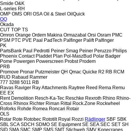
Smide
O&K
L-series
RH
OMP
OMS
ORI
OSA
Oil & Steel
OilQuick
OQ
Okada
CUT
TOP
TS
Omron
Orange
Ordem Makina
Ormazabal
Orsi
Osram
PMC
PSM
PTC
PVE
Paal
PadTech
Palfinger Palift
Palfinger
PK
PartsBank
Paul
Pedrotti
Peiner Smag
Peiner
Peruzzo
Philips
Phoenix Contact
Pladdet
Plan
Pol-MaszBud
Polar Badger
Pome
Powergen
Powerscreen
Probst
Prodem
PRB
Promove
Pronar
Putzmeister
QH
Qmac
Quicke
R2
RB
RCM
RUD
Rabaud
Rammer
777
3288
5011
RB
Ravas
Raviger
Ray Attachments
Raytree
Reed
Rema
Remu
EE
EX
Rent Demolition
Resch-Ka-Tec
Reschke
Rexroth
Rhino
Rhino-
Cross
Rhinox
Richter
Riman
Rittal
Rock.Zone
Rockwheel
Roforks
Rohde
Romea
Roncari
Rotair
OLS
Rotar
Rote
Rotobec
Rototilt
Royal
Rozzi
Rädlinger
SBF
SBK
SBL
SCA
SDCH
SDMO
SE Equipment
SE
SEA
SEC
SET
SH
SID
SMA
SMC
SMP
SMS
SMT Stichweh
SMV Konecranes