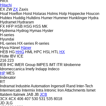
HRX
Hitachi
EX
ZW
ZX
Zaxis
Hoaf
Hoeflon
Hoist
Holaras
Holms
Holp
Hoppecke
Houcon
Hubtex
Huddig
Hultdins
Humer
Hummer
Hunklinger
Hydra
Hydramet
Hydraram
FX
HFP
HSB
HSG
HSS
MK
Hydrema
Hydrog
Hymas
Hyster
H-series
Hyundai
HL-series
HX-series
R-series
Hyva
Hänel
Häner
HEB
HG
HHG
HML
HPC
HSL
HTL
HX
Hütte
IBV
ICE
216
223
IEB
IHC
IMER Group
IMPES
IMT
ITR
Idrobenne
Idromeccanica
Imefy
Indapp
Indeco
HP
MES
Indexator
RT
Indramat
Industrie Automation
Ingersoll Rand
Inter-Tech
Intermercato
Intermix
Intra
Intronic
Iron Attachments
Ismet
Italdem
Italmek
JAB
JB
JCB
3CX
4CX
406
407
530
531
535
8018
JD
JLG