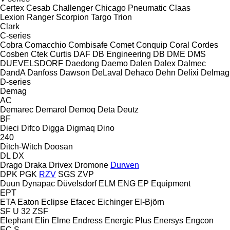
Certex
Cesab
Challenger
Chicago Pneumatic
Claas
Lexion
Ranger
Scorpion
Targo
Trion
Clark
C-series
Cobra
Comacchio
Combisafe
Comet
Conquip
Coral
Cordes
Cosben
Ctek
Curtis
DAF
DB Engineering
DB
DME
DMS
DUEVELSDORF
Daedong
Daemo
Dalen
Dalex
Dalmec
DandA
Danfoss
Dawson
DeLaval
Dehaco
Dehn
Delixi
Delmag
D-series
Demag
AC
Demarec
Demarol
Demoq
Deta
Deutz
BF
Dieci
Difco
Digga
Digmaq
Dino
240
Ditch-Witch
Doosan
DL
DX
Drago
Draka
Drivex
Dromone
Durwen
DPK
PGK
RZV
SGS
ZVP
Duun
Dynapac
Düvelsdorf
ELM
ENG
EP Equipment
EPT
ETA
Eaton
Eclipse
Efacec
Eichinger
El-Björn
SF
U 32
ZSF
Elephant
Elin
Elme
Endress
Energic Plus
Enersys
Engcon
EC
S