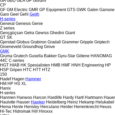
GA
GBD
GEA
GF Gordini
CP
GF
GM Electric
GMR
GP Equipment
GTS
GWK
Galen
Gansow
Garo
Geel
Gehl
Geith
H-series
General
Genesis
Genie
Z series
Gençgüçsan
Getra
Gewiss
Ghedini
Giant
GT
SK
Gjerstad
Globus
Grabiron
Gradall
Grammer
Gripple
Griptech
Groeneveld
Groundhog
Grove
GMK
Gruma
Grutech
Gusella Bakker
Gyru-Star
Götene
HANOMAG
44C
C-series
HGT
HIAB
HK Spesialisten
HMB
HMF
HNH Engineering
HP
HSP Gripen
HTC
HTT
HTZ
150
Hadef
Hagen
Hammer
HM
HP
HS
XL
Hanix
H-series
Hanmen
Hanwoo
Harcon
Hardlife
Hardy
Hartl
Hartmann
Hauer
Haulotte
Hauser
Hawker
Heidelberg
Heinz
Hekamp
Helukabel
Hema
Henle
Hensley
Herculano
Herder
Herrenknecht
Heuss
Hi-Tec
Hidromak
Hill
Hiroxxx