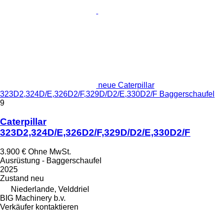
neue Caterpillar
323D2,324D/E,326D2/F,329D/D2/E,330D2/F Baggerschaufel
9
Caterpillar
323D2,324D/E,326D2/F,329D/D2/E,330D2/F
3.900 €
Ohne MwSt.
Ausrüstung - Baggerschaufel
2025
Zustand
neu
Niederlande, Velddriel
BIG Machinery b.v.
Verkäufer kontaktieren