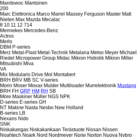
Manitowoc
Mantsinen
200
Marc Elettronica
Marco
Marrel
Massey Ferguson
Master
Matt
Nielen
Max
Mazda
Mecalac
8
10
11
12
714
Mennekes
Mercedes-Benz
Actros
Merlo
DBM
P-series
Merz
Metal-Plast
Metal-Technik
Metalana
Metso
Meyer
Michael
Riedel
Micropower Group
Midac
Mikron Hidrolik
Mikron
Miller
Mitsubishi
Miva
VA
Mix
Modularis Drive
Mol
Montabert
BRH
BRV
MB
SC
V-series
Morin
Moser
Movax
Mulder
Multiloader
Murrelektronik
Mustang
BRH
FH
GRP
HM
RH
SB
Möre Maskiner
Müller
NGS
NPK
D-series
E-series
GH
NT Makine
Nasta
Nesbo
New Holland
B-series
LB
Nexans
Nido
SNK
Niskakangas
Niskakankaan Terästuote
Nissan
Nissen
Noahtech
Noark
Nord
Nordmeyer
Norje
Norton
Nuova
Nybro