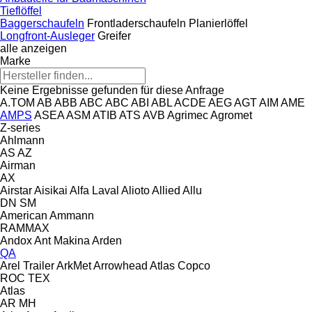
Tieflöffel
Baggerschaufeln
Frontladerschaufeln
Planierlöffel
Longfront-Ausleger
Greifer
alle anzeigen
Marke
Keine Ergebnisse gefunden für diese Anfrage
A.TOM
AB
ABB
ABC
ABC
ABI
ABL
ACDE
AEG
AGT
AIM
AME
AMPS
ASEA
ASM
ATIB
ATS
AVB
Agrimec
Agromet
Z-series
Ahlmann
AS
AZ
Airman
AX
Airstar
Aisikai
Alfa Laval
Alioto
Allied
Allu
DN
SM
American
Ammann
RAMMAX
Andox
Ant Makina
Arden
QA
Arel Trailer
ArkMet
Arrowhead
Atlas Copco
ROC
TEX
Atlas
AR
MH