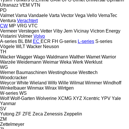
Utranazz
VEM
VTN
PD
Valmet
Vama
Vandaele
Varta
Vector
Vega
Vello
VemaTec
Ventura
Verachtert
CW
MP
VRG
VTC
Vermeer
Verstegen
Vetter
Viby Jern
Vicinay
Victron Energy
Vistarini
Volmer
Volvo
A-series
BL
BM
EC
ECR
FH
G-series
L-series
S-series
Vögele
WLT
Wacker Neuson
TH
Wacker
Wagger
Wago
Waldmann
Walther
Wamet
Warrior
Warzée
Weidemann
Weimar
Weka
Werk
Werklust
WG
Werner Baumaschinen
Westinghouse
Westtech
Woodcracker
Weycor
White
Wieland
Wifo
Wille
Wilmat
Wimmer
Windhoff
Winkelbauer
Winmax
Wirax
Wirtgen
W-series
WS
Wolf
Wolf-Garten
Wolverine
XCMG
XYZ
Xcentric
YPV
Yale
Yanmar
SV
Yutong
ZF
ZFE
Zeca
Zenessis
Zeppelin
ZM
Zettelmeyer