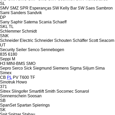
SL
SMV
SMZ
SPR Esperanças
SW Kelly Bar
SW
Saes
Sambron
Sami
Sanders
Sandvik
DP
Sany
Saphir
Satema
Scania
Schaeff
SKL
TL
Schlemmer
Schmidt
SNK
Schneider Electric
Schneider
Schouten
Schäffer
Scott
Seacom
UT
Security
Seiler
Senco
Sennebogen
835
6180
Seppi M
H3
MINI-BMS
SMO
Sepro
Serco
Sick
Siegmund
Siemens
Sigma
Siljum
Sima
Simex
CB
PL
PV
T600
TF
Sinotruk Howo
371
Sitrex
Slingofer
Smartlift
Smith
Socomec
Sonarol
Sonnenschein
Soosan
SB
SpanSet
Spartan
Spierings
SK
Spit
Spitzer
Stabau