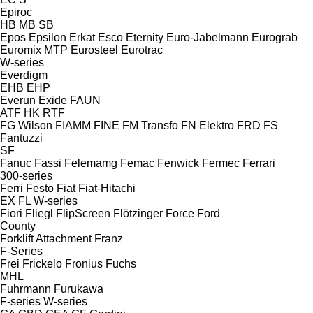
Epiroc
HB
MB
SB
Epos
Epsilon
Erkat
Esco
Eternity
Euro-Jabelmann
Eurograb
Euromix MTP
Eurosteel
Eurotrac
W-series
Everdigm
EHB
EHP
Everun
Exide
FAUN
ATF
HK
RTF
FG Wilson
FIAMM
FINE
FM Transfo
FN Elektro
FRD
FS
Fantuzzi
SF
Fanuc
Fassi
Felemamg
Femac
Fenwick
Fermec
Ferrari
300-series
Ferri
Festo
Fiat
Fiat-Hitachi
EX
FL
W-series
Fiori
Fliegl
FlipScreen
Flötzinger
Force
Ford
County
Forklift Attachment
Franz
F-Series
Frei
Frickelo
Fronius
Fuchs
MHL
Fuhrmann
Furukawa
F-series
W-series