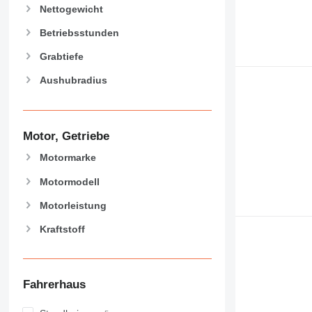
F-series
E70
Nettogewicht
GC
E200B
E70B
Betriebsstunden
M-series
Grabtiefe
MH
M312
NR
M313
MH3022
Aushubradius
PC
M314
MH3040
M313C
M315
M313D
M316
Motor, Getriebe
M318
M320
Motormarke
M322
Motormodell
M323
Motorleistung
M325
Kraftstoff
Fahrerhaus