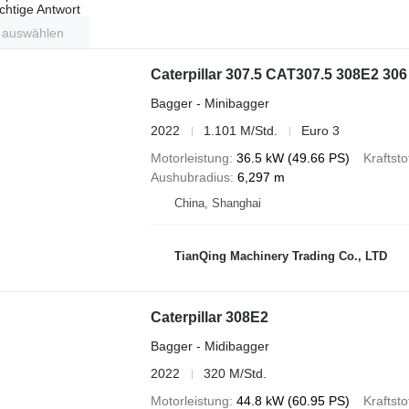
ichtige Antwort
t auswählen
Caterpillar 307.5 CAT307.5 308E2 306
Bagger - Minibagger
2022
1.101 M/Std.
Euro 3
Motorleistung
36.5 kW (49.66 PS)
Kraftsto
Aushubradius
6,297 m
China, Shanghai
TianQing Machinery Trading Co., LTD
Caterpillar 308E2
Bagger - Midibagger
2022
320 M/Std.
Motorleistung
44.8 kW (60.95 PS)
Kraftsto