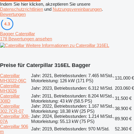
Indem Sie hier klicken, akzeptieren Sie unsere
Datenschutzrichtlinien
und
Nutzungsvereinbarungen
.
Bewertungen
4.3
Bagger Caterpillar
178 Bewertungen ansehen
Weitere Informationen zu Caterpillar 316EL
Preise für Caterpillar 316EL Bagger
Caterpillar
Jahr: 2021, Betriebsstunden: 7.465 M/Std.,
131.000 €
MH3022-06C
Motorleistung: 126 kW (171 PS)
Caterpillar
Jahr: 2023, Betriebsstunden: 6.312 M/Std.
203.060 €
MH3026
Caterpillar
Jahr: 2011, Betriebsstunden: 8.204 M/Std.,
31.500 €
308D
Motorleistung: 43 kW (58.5 PS)
Caterpillar
Jahr: 2022, Betriebsstunden: 1.167 M/Std.,
38.900 €
302.7CR-07
Motorleistung: 18.38 kW (25 PS)
Caterpillar 308-
Jahr: 2024, Betriebsstunden: 1.214 M/Std.,
89.900 €
07A
Motorleistung: 55.13 kW (75 PS)
Caterpillar 906
Jahr: 2019, Betriebsstunden: 970 M/Std.
52.360 €
m