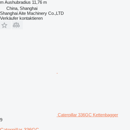
m
Aushubradius
11,76 m
China, Shanghai
Shanghai Aite Machinery Co.,LTD
Verkäufer kontaktieren
Caterpillar 336GC Kettenbagger
9
Caterpillar 336GC