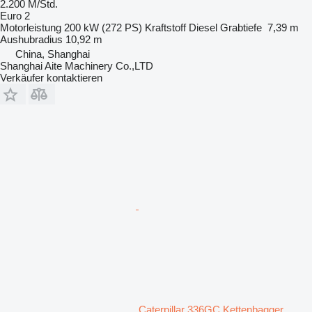
2.200 M/Std.
Euro 2
Motorleistung
200 kW (272 PS)
Kraftstoff
Diesel
Grabtiefe
7,39 m
Aushubradius
10,92 m
China, Shanghai
Shanghai Aite Machinery Co.,LTD
Verkäufer kontaktieren
Caterpillar 336GC Kettenbagger