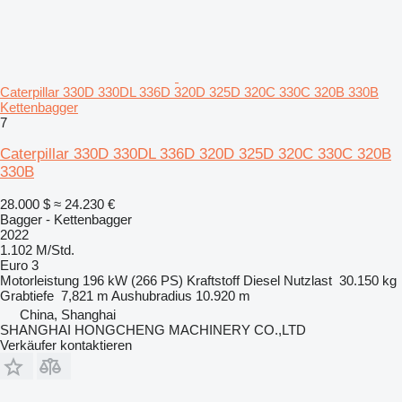
Caterpillar 330D 330DL 336D 320D 325D 320C 330C 320B 330B
Kettenbagger
7
Caterpillar 330D 330DL 336D 320D 325D 320C 330C 320B
330B
28.000 $
≈ 24.230 €
Bagger - Kettenbagger
2022
1.102 M/Std.
Euro 3
Motorleistung
196 kW (266 PS)
Kraftstoff
Diesel
Nutzlast
30.150 kg
Grabtiefe
7,821 m
Aushubradius
10.920 m
China, Shanghai
SHANGHAI HONGCHENG MACHINERY CO.,LTD
Verkäufer kontaktieren