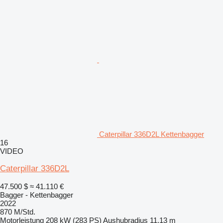
Caterpillar 336D2L Kettenbagger
16
VIDEO
Caterpillar 336D2L
47.500 $
≈ 41.110 €
Bagger - Kettenbagger
2022
870 M/Std.
Motorleistung
208 kW (283 PS)
Aushubradius
11,13 m