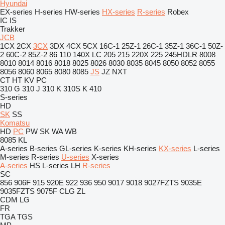
Hyundai
EX-series
H-series
HW-series
HX-series
R-series
Robex
IC
IS
Trakker
JCB
1CX
2CX
3CX
3DX
4CX
5CX
16C-1
25Z-1
26C-1
35Z-1
36C-1
50Z-
2
60C-2
85Z-2
86
110
140X LC
205
215
220X
225
245HDLR
8008
8010
8014
8016
8018
8025
8026
8030
8035
8045
8050
8052
8055
8056
8060
8065
8080
8085
JS
JZ
NXT
CT
HT
KV
PC
310 G
310 J
310 K
310S K
410
S-series
HD
SK
SS
Komatsu
HD
PC
PW
SK
WA
WB
8085
KL
A-series
B-series
GL-series
K-series
KH-series
KX-series
L-series
M-series
R-series
U-series
X-series
A-series
HS
L-series
LH
R-series
SC
856
906F
915
920E
922
936
950
9017
9018
9027FZTS
9035E
9035FZTS
9075F
CLG
ZL
CDM
LG
FR
TGA
TGS