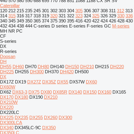
440
570
580
590
688
695
770
788
851
1088
1188
CX
SR
SV
Caterpillar
120
212
215
235
245
301
302
303
304
305
306
307
308
311
312
313
314
315
316
317
318
319
320
321
322
323
324
325
326
329
330
336
340
345
349
350
365
374
375
390
395
416
420
422
424
426
428
430
432
434
438
444
C-series
D series
E-series
F-series
GC
M-series
MH
NR
PC
CF
S-series
DX
R-series
Doosan
DH
DH55
DH60
DH70
DH80
DH140
DH150
DH210
DH215
DH220
DH225
DH255
DH300
DH370
DH420
DH500
DX
DX17Z
DX19
DX27Z
DX35Z
DX55
DX57W
DX60
DX60W
DX62
DX63-3
DX75
DX80
DX85R
DX140
DX150
DX160
DX165
DX170
DX180
DX190
DX210
DX210W
DX220
DX220LC
DX225
DX235
DX255
DX260
DX300
DX300LCA
DX340
DX345LC-9C
DX350
DX350LC