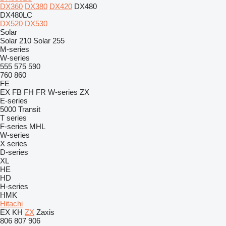
DX360
DX380
DX420
DX480
DX480LC
DX520
DX530
Solar
Solar 210
Solar 255
M-series
W-series
555
575
590
760
860
FE
EX
FB
FH
FR
W-series
ZX
E-series
5000
Transit
T series
F-series
MHL
W-series
X series
D-series
XL
HE
HD
H-series
HMK
Hitachi
EX
KH
ZX
Zaxis
806
807
906