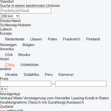
Standort
Suche in einem bestimmten Umkreis
Deutschland
Schleswig-Holstein
Lübeck
Europa
Niederlande
Litauen
Polen
Frankreich
Finnland
Norwegen
Belgien
Amerika
USA
Mexiko
Asien
China
Usbekistan
andere
Ukraine
Südafrika
Peru
Kamerun
Preis
–
Anzeigentyp
Verkauf
Miete
Versteigerung
vom Hersteller
Leasing
Kredit
in Raten
Inzahlungnahme (Tausch mit Zuzahlung)
Austausch
Zustand
neu
gebraucht