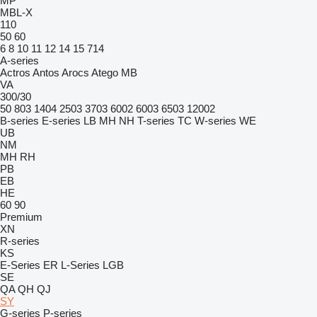
MP
MBL-X
110
50
60
6
8
10
11
12
14
15
714
A-series
Actros
Antos
Arocs
Atego
MB
VA
300/30
50
803
1404
2503
3703
6002
6003
6503
12002
B-series
E-series
LB
MH
NH
T-series
TC
W-series
WE
UB
NM
MH
RH
PB
EB
HE
60
90
Premium
XN
R-series
KS
E-Series
ER
L-Series
LGB
SE
QA
QH
QJ
SY
G-series
P-series