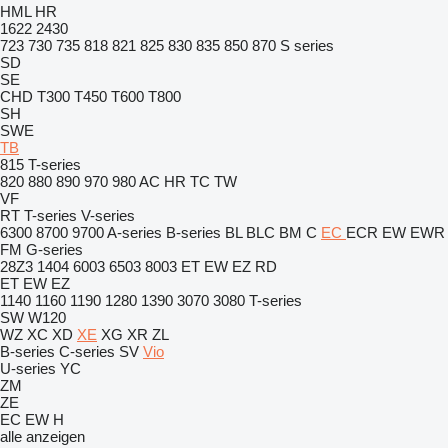
HML
HR
1622
2430
723
730
735
818
821
825
830
835
850
870
S series
SD
SE
CHD
T300
T450
T600
T800
SH
SWE
TB
815
T-series
820
880
890
970
980
AC
HR
TC
TW
VF
RT
T-series
V-series
6300
8700
9700
A-series
B-series
BL
BLC
BM
C
EC
ECR
EW
EWR
FM
G-series
28Z3
1404
6003
6503
8003
ET
EW
EZ
RD
ET
EW
EZ
1140
1160
1190
1280
1390
3070
3080
T-series
SW
W120
WZ
XC
XD
XE
XG
XR
ZL
B-series
C-series
SV
Vio
U-series
YC
ZM
ZE
EC
EW
H
alle anzeigen