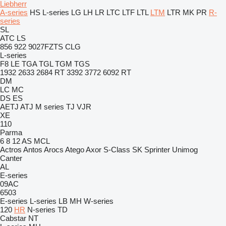
Liebherr
A-series
HS
L-series
LG
LH
LR
LTC
LTF
LTL
LTM
LTR
MK
PR
R-
series
SL
ATC
LS
856
922
9027FZTS
CLG
L-series
F8
LE
TGA
TGL
TGM
TGS
1932
2633
2684 RT
3392
3772
6092 RT
DM
LC
MC
DS
ES
AETJ
ATJ
M series
TJ
VJR
XE
110
Parma
6
8
12
AS
MCL
Actros
Antos
Arocs
Atego
Axor
S-Class
SK
Sprinter
Unimog
Canter
AL
E-series
09AC
6503
E-series
L-series
LB
MH
W-series
120
HR
N-series
TD
Cabstar
NT