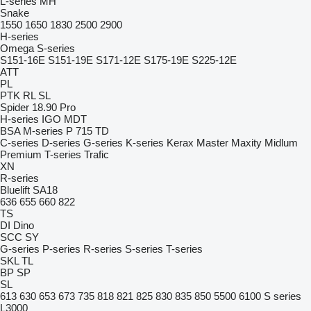
L-series
MH
Snake
1550
1650
1830
2500
2900
H-series
Omega
S-series
S151-16E
S151-19E
S171-12E
S175-19E
S225-12E
ATT
PL
PTK
RL
SL
Spider 18.90 Pro
H-series
IGO
MDT
BSA
M-series
P 715 TD
C-series
D-series
G-series
K-series
Kerax
Master
Maxity
Midlum
Premium
T-series
Trafic
XN
R-series
Bluelift SA18
636
655
660
822
TS
DI
Dino
SCC
SY
G-series
P-series
R-series
S-series
T-series
SKL
TL
BP
SP
SL
613
630
653
673
735
818
821
825
830
835
850
5500
6100
S series
L3000