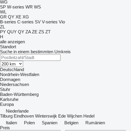
WG
SP
W-series
WR
WS
WL
GR
QY
XE
XG
B-series
C-series
SV
V-series
Vio
ZL
PY
QUY
QY
ZA
ZE
ZS
ZT
H
alle anzeigen
Standort
Suche in einem bestimmten Umkreis
Deutschland
Nordrhein-Westfalen
Dormagen
Niedersachsen
Stuhr
Baden-Württemberg
Karlsruhe
Europa
Niederlande
Tilburg
Eindhoven
Winterswijk
Ede
Wijchen
Hedel
Italien
Polen
Spanien
Belgien
Rumänien
Preis