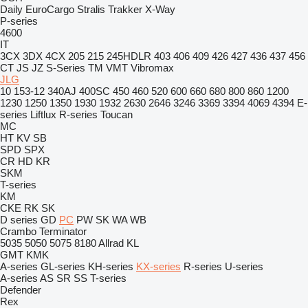
Daily
EuroCargo
Stralis
Trakker
X-Way
P-series
4600
IT
3CX
3DX
4CX
205
215
245HDLR
403
406
409
426
427
436
437
456
CT
JS
JZ
S-Series
TM
VMT
Vibromax
JLG
10
153-12
340AJ
400SC
450
460
520
600
660
680
800
860
1200
1230
1250
1350
1930
1932
2630
2646
3246
3369
3394
4069
4394
E-
series
Liftlux
R-series
Toucan
MC
HT
KV
SB
SPD
SPX
CR
HD
KR
SKM
T-series
KM
CKE
RK
SK
D series
GD
PC
PW
SK
WA
WB
Crambo
Terminator
5035
5050
5075
8180
Allrad
KL
GMT
KMK
A-series
GL-series
KH-series
KX-series
R-series
U-series
A-series
AS
SR
SS
T-series
Defender
Rex