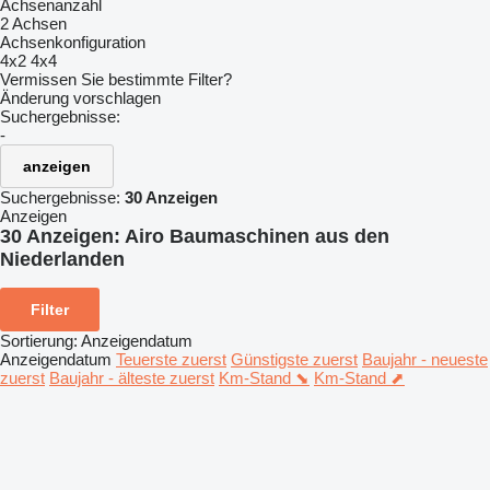
Achsenanzahl
2 Achsen
Achsenkonfiguration
4x2
4x4
Vermissen Sie bestimmte Filter?
Änderung vorschlagen
Suchergebnisse:
-
anzeigen
Suchergebnisse:
30 Anzeigen
Anzeigen
30 Anzeigen:
Airo Baumaschinen aus den
Niederlanden
Filter
Sortierung
:
Anzeigendatum
Anzeigendatum
Teuerste zuerst
Günstigste zuerst
Baujahr - neueste
zuerst
Baujahr - älteste zuerst
Km-Stand ⬊
Km-Stand ⬈