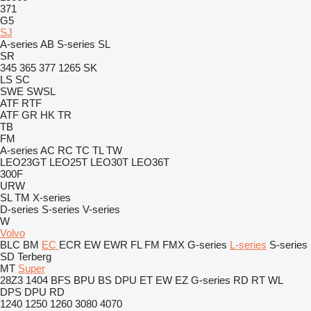
371
G5
SJ
A-series
AB
S-series
SL
SR
345
365
377
1265
SK
LS
SC
SWE
SWSL
ATF
RTF
ATF
GR
HK
TR
TB
FM
A-series
AC
RC
TC
TL
TW
LEO23GT
LEO25T
LEO30T
LEO36T
300F
URW
SL
TM
X-series
D-series
S-series
V-series
W
Volvo
BLC
BM
EC
ECR
EW
EWR
FL
FM
FMX
G-series
L-series
S-series
SD
Terberg
MT
Super
28Z3
1404
BFS
BPU
BS
DPU
ET
EW
EZ
G-series
RD
RT
WL
DPS
DPU
RD
1240
1250
1260
3080
4070