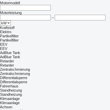
Motormodell
Motorleistung
–
Kraftstoff
Elektro
Partikelfilter
Partikelfilter
EEV
EEV
AdBlue Tank
AdBlue Tank
Retarder
Retarder
Zentralschmierung
Zentralschmierung
Differentialsperre
Differentialsperre
Fahrerhaus
Standheizung
Standheizung
Klimaanlage
Klimaanlage
Achsen