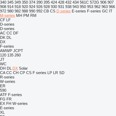
340
345
349
350
374
390
395
424
428
432
434
561C
572G
906
907
908
914
918
920
924
926
928
930
931
938
943
950
953
962
963
966
972
980
982
988
990
992
CB
CS
D series
E-series
F-series
GC
IT
M-series
MH
PM
RM
CF
LF
D-series
D-series
AC
CC
DF
DK
DL
DX
F-series
AMWP
JCPT
120
135
260
JT
WC
DH
DL
DX
Solar
CA
CC
CH
CP
CS
F series
LP
LR
SD
R-series
W-series
ER
590
ATF
F-series
FG
FR
EX
FH
W-series
E-series
XL