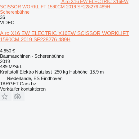
Airo X16 EW ELECTRIC X16EW
SCISSOR WORKLIFT 1590CM 2019 SF228276 489H
Scherenbühne
36
VIDEO
Airo X16 EW ELECTRIC X16EW SCISSOR WORKLIFT
1590CM 2019 SF228276 489H
4.950 €
Baumaschinen - Scherenbühne
2019
489 M/Std.
Kraftstoff
Elektro
Nutzlast
250 kg
Hubhöhe
15,9 m
Niederlande, ES Eindhoven
TARGET Cars bv
Verkäufer kontaktieren