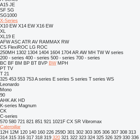
A15 JE
SF
SG
SG1000
X-Series
X10 EW
X14 EW
X16 EW
XL
XL19 E
AFW
ASC
ATR
AV
RAMMAX
RW
CS
FlexiROC
LG
ROC
250MH
1302
1304
1404
1604
1704
AR
AW
MH
TW
W series
200 - series
400 - series
500 - series
700 - series
BC
BF
BM
BP
BT
BVP
BW
MPH
PT
TV
T 21
325
453
553
753
A series
E series
S series
T series
WS
Leonardo
Mono
90
AHK
AK
HD
K-series
Magnum
CK
C-series
570
580
721
821
851
921
1021F
CX
SR
Vibromax
Caterpillar
12H
12M
120
140
160
226
259D
301
302
303
305
306
307
308
313
314
315
316
317
318
319
320
321
322
323
324
325
326
329
330
336