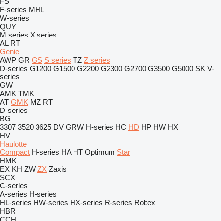
FS
F-series
MHL
W-series
QUY
M series
X series
AL
RT
Genie
AWP
GR
GS
S series
TZ
Z series
D-series
G1200
G1500
G2200
G2300
G2700
G3500
G5000
SK
V-
series
GW
AMK
TMK
AT
GMK
MZ
RT
D-series
BG
3307
3520
3625
DV
GRW
H-series
HC
HD
HP
HW
HX
HV
Haulotte
Compact
H-series
HA
HT
Optimum
Star
HMK
EX
KH
ZW
ZX
Zaxis
SCX
C-series
A-series
H-series
HL-series
HW-series
HX-series
R-series
Robex
HBR
CCH