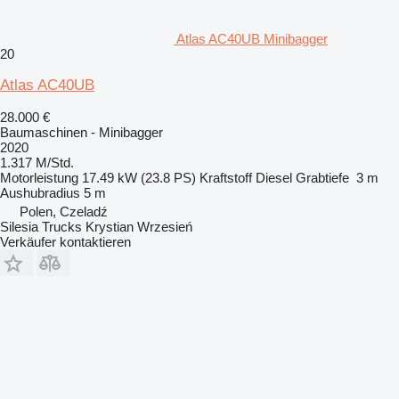
Atlas AC40UB Minibagger
20
Atlas AC40UB
28.000 €
Baumaschinen - Minibagger
2020
1.317 M/Std.
Motorleistung
17.49 kW (23.8 PS)
Kraftstoff
Diesel
Grabtiefe
3 m
Aushubradius
5 m
Polen, Czeladź
Silesia Trucks Krystian Wrzesień
Verkäufer kontaktieren