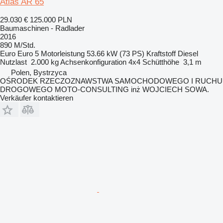
Atlas AR 65
29.030 €
125.000 PLN
Baumaschinen - Radlader
2016
890 M/Std.
Euro
Euro 5
Motorleistung
53.66 kW (73 PS)
Kraftstoff
Diesel
Nutzlast
2.000 kg
Achsenkonfiguration
4x4
Schütthöhe
3,1 m
Polen, Bystrzyca
OŚRODEK RZECZOZNAWSTWA SAMOCHODOWEGO I RUCHU
DROGOWEGO MOTO-CONSULTING inż WOJCIECH SOWA.
Verkäufer kontaktieren