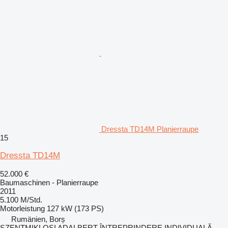
Dressta TD14M Planierraupe
15
Dressta TD14M
52.000 €
Baumaschinen - Planierraupe
2011
5.100 M/Std.
Motorleistung
127 kW (173 PS)
Rumänien, Borș
SZENTMIKLOSI ADALBERT ÎNTREPRINDERE INDIVIDUALĂ