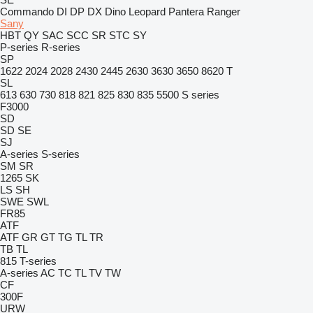
Commando
DI
DP
DX
Dino
Leopard
Pantera
Ranger
Sany
HBT
QY
SAC
SCC
SR
STC
SY
P-series
R-series
SP
1622
2024
2028
2430
2445
2630
3630
3650
8620 T
SL
613
630
730
818
821
825
830
835
5500
S series
F3000
SD
SD
SE
SJ
A-series
S-series
SM
SR
1265
SK
LS
SH
SWE
SWL
FR85
ATF
ATF
GR
GT
TG
TL
TR
TB
TL
815
T-series
A-series
AC
TC
TL
TV
TW
CF
300F
URW