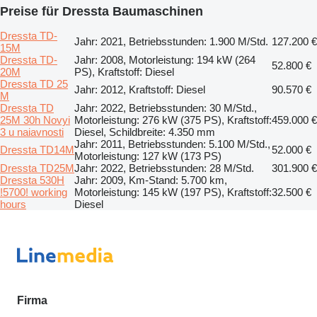
Preise für Dressta Baumaschinen
Dressta TD-
Jahr: 2021, Betriebsstunden: 1.900 M/Std.
127.200 €
15M
Dressta TD-
Jahr: 2008, Motorleistung: 194 kW (264
52.800 €
20M
PS), Kraftstoff: Diesel
Dressta TD 25
Jahr: 2012, Kraftstoff: Diesel
90.570 €
M
Dressta TD
Jahr: 2022, Betriebsstunden: 30 M/Std.,
25M 30h Novyi
Motorleistung: 276 kW (375 PS), Kraftstoff:
459.000 €
3 u naiavnosti
Diesel, Schildbreite: 4.350 mm
Jahr: 2011, Betriebsstunden: 5.100 M/Std.,
Dressta TD14M
52.000 €
Motorleistung: 127 kW (173 PS)
Dressta TD25M
Jahr: 2022, Betriebsstunden: 28 M/Std.
301.900 €
Dressta 530H
Jahr: 2009, Km-Stand: 5.700 km,
!5700! working
Motorleistung: 145 kW (197 PS), Kraftstoff:
32.500 €
hours
Diesel
Firma