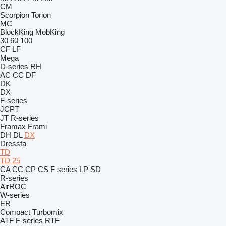
CM
Scorpion
Torion
MC
BlockKing
MobKing
30
60
100
CF
LF
Mega
D-series
RH
AC
CC
DF
DK
DX
F-series
JCPT
JT
R-series
Framax
Frami
DH
DL
DX
Dressta
TD
TD 25
CA
CC
CP
CS
F series
LP
SD
R-series
AirROC
W-series
ER
Compact
Turbomix
ATF
F-series
RTF