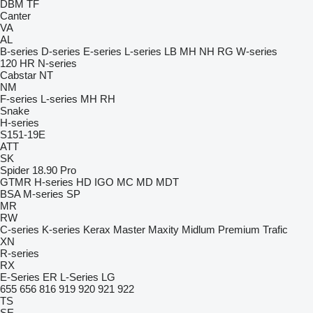
DBM
TF
Canter
VA
AL
B-series
D-series
E-series
L-series
LB
MH
NH
RG
W-series
120
HR
N-series
Cabstar
NT
NM
F-series
L-series
MH
RH
Snake
H-series
S151-19E
ATT
SK
Spider 18.90 Pro
GTMR
H-series
HD
IGO
MC
MD
MDT
BSA
M-series
SP
MR
RW
C-series
K-series
Kerax
Master
Maxity
Midlum
Premium
Trafic
XN
R-series
RX
E-Series
ER
L-Series
LG
655
656
816
919
920
921
922
TS
SE