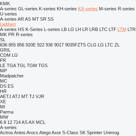
KMK
A-series
GL-series
K-series
KH-series
KX-series
M-series
R-series
U-series
A-series
AR
AS
MT
SR
SS
Liebherr
A-series
HS
K-Series
L-series
LB
LG
LH
LR
LRB
LTC
LTF
LTM
LTR
MK
PR
R-series
SL
836
855
856
920E
922
936
9017
9035FZTS
CLG
LG
LTC
ZL
GRIL
CDM
LG
FR
LE
TGA
TGL
TGM
TGS
MP
Madpatcher
MC
DS
ES
HR
AETJ
ATJ
MT
TJ
VJR
XE
MI
Parma
MW
6
8
12
714
AS
AX
MCL
A-series
Actros
Antos
Arocs
Atego
Axor
S-Class
SK
Sprinter
Unimog