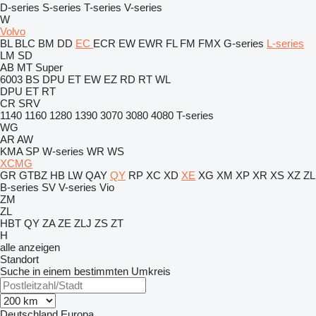
D-series
S-series
T-series
V-series
W
Volvo
BL
BLC
BM
DD
EC
ECR
EW
EWR
FL
FM
FMX
G-series
L-series
LM
SD
AB
MT
Super
6003
BS
DPU
ET
EW
EZ
RD
RT
WL
DPU
ET
RT
CR
SRV
1140
1160
1280
1390
3070
3080
4080
T-series
WG
AR
AW
KMA
SP
W-series
WR
WS
XCMG
GR
GTBZ
HB
LW
QAY
QY
RP
XC
XD
XE
XG
XM
XP
XR
XS
XZ
ZL
B-series
SV
V-series
Vio
ZM
ZL
HBT
QY
ZA
ZE
ZLJ
ZS
ZT
H
alle anzeigen
Standort
Suche in einem bestimmten Umkreis
Deutschland
Europa