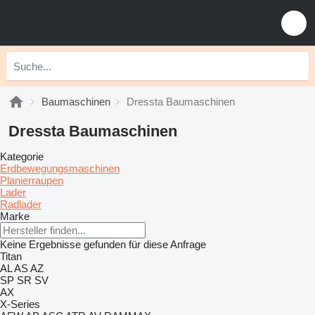
Baumaschinen
Dressta Baumaschinen
Dressta Baumaschinen
Kategorie
Erdbewegungsmaschinen
Planierraupen
Lader
Radlader
Marke
Keine Ergebnisse gefunden für diese Anfrage
Titan
AL
AS
AZ
SP
SR
SV
AX
X-Series