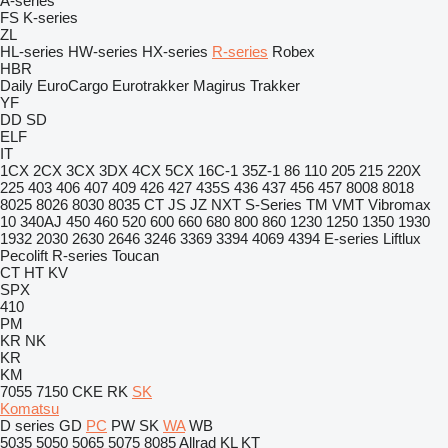
A-series
FS
K-series
ZL
HL-series
HW-series
HX-series
R-series
Robex
HBR
Daily
EuroCargo
Eurotrakker
Magirus
Trakker
YF
DD
SD
ELF
IT
1CX
2CX
3CX
3DX
4CX
5CX
16C-1
35Z-1
86
110
205
215
220X
225
403
406
407
409
426
427
435S
436
437
456
457
8008
8018
8025
8026
8030
8035
CT
JS
JZ
NXT
S-Series
TM
VMT
Vibromax
10
340AJ
450
460
520
600
660
680
800
860
1230
1250
1350
1930
1932
2030
2630
2646
3246
3369
3394
4069
4394
E-series
Liftlux
Pecolift
R-series
Toucan
CT
HT
KV
SPX
410
PM
KR
NK
KR
KM
7055
7150
CKE
RK
SK
Komatsu
D series
GD
PC
PW
SK
WA
WB
5035
5050
5065
5075
8085
Allrad
KL
KT