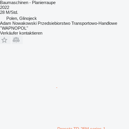
Baumaschinen - Planierraupe
2022
28 M/Std.
Polen, Glinojeck
Adam Nowakowski Przedsiebiorstwo Transportowo-Handlowe
''WAPNOPOL''
Verkäufer kontaktieren
Dressta TD-25M series-1