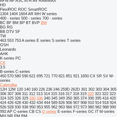
AFW
AP
ASC
ATR
AV
RAMMAX
HD
FlexiROC
ROC
SmartROC
1304
1404
1604
AR
MH
W series
400 - series
500 - series
700 - series
BC
BF
BM
BP
BT
BVP
BW
BG
RG
BB
DTV
SF
TW
463
553
753
A series
E series
S series
T series
GSH
Leonardo
AHK
K-series
PC
CK
3.5
B-series
C-series
450
570
580
590
621
695
721
770
821
851
921
1650
CX
SR
SV
W-
series
Caterpillar
12H
12M
120
140
160
226
236
246
259D
262D
301
302
303
304
305
306
307
308
311
312
313
314
315
316
317
318
319
320
321
322
323
324
325
326
329
330
336
340
345
349
350
365
374
390
395
416
420
424
426
428
430
432
434
444
589
826
906
907
908
910
914
918
924
926
928
930
938
950
953
955
962
963
966
972
973
980
982
988
990
992
AP
C-series
CB
CS
D series
E-series
F-series
GC
IT
M-series
MH
NR
PM
RM