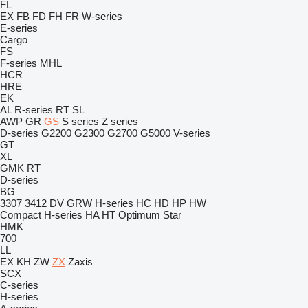
FL
EX
FB
FD
FH
FR
W-series
E-series
Cargo
FS
F-series
MHL
HCR
HRE
EK
AL
R-series
RT
SL
AWP
GR
GS
S series
Z series
D-series
G2200
G2300
G2700
G5000
V-series
GT
XL
GMK
RT
D-series
BG
3307
3412
DV
GRW
H-series
HC
HD
HP
HW
Compact
H-series
HA
HT
Optimum
Star
HMK
700
LL
EX
KH
ZW
ZX
Zaxis
SCX
C-series
H-series