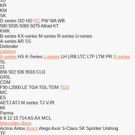
JD
KR
KM
SK
D series
GD
HD
PC
PW
WA
WB
580
5035
5065
5075
Allrad
KT
KMK
B-series
KX-series
M-series
R-series
U-series
A-series
AR
SS
Defender
Liebherr
A-series
HS
K-Series
L-series
LH
LRB
LTC
LTF
LTM
PR
R-series
SL
21
856
922
936
9018
CLG
GRIL
CDM
F90
L2000
LE
TGA
TGL
TGM
TGS
MC
ES
AETJ
ATJ
M series
TJ
VJR
MI
Parma
6
8
12
15
714
AS
AX
MCL
Mercedes-Benz
Actros
Antos
Arocs
Atego
Axor
S-Class
SK
Sprinter
Unimog
TF