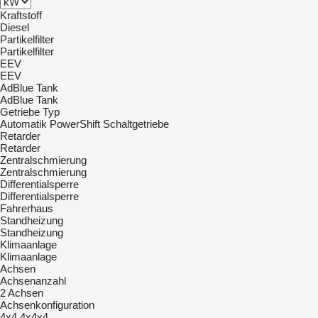
Kraftstoff
Diesel
Partikelfilter
Partikelfilter
EEV
EEV
AdBlue Tank
AdBlue Tank
Getriebe Typ
Automatik
PowerShift
Schaltgetriebe
Retarder
Retarder
Zentralschmierung
Zentralschmierung
Differentialsperre
Differentialsperre
Fahrerhaus
Standheizung
Standheizung
Klimaanlage
Klimaanlage
Achsen
Achsenanzahl
2 Achsen
Achsenkonfiguration
4x4
4x4x4