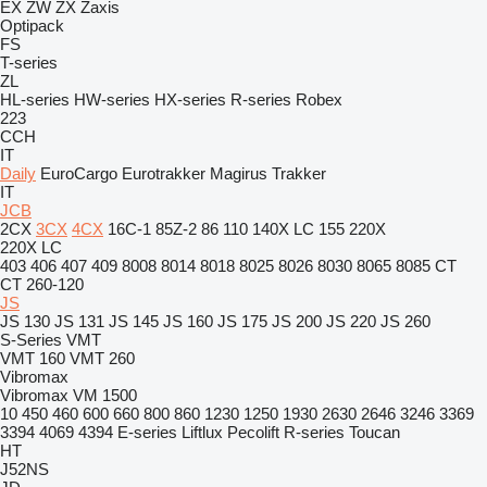
EX
ZW
ZX
Zaxis
Optipack
FS
T-series
ZL
HL-series
HW-series
HX-series
R-series
Robex
223
CCH
IT
Daily
EuroCargo
Eurotrakker
Magirus
Trakker
IT
JCB
2CX
3CX
4CX
16C-1
85Z-2
86
110
140X LC
155
220X
220X LC
403
406
407
409
8008
8014
8018
8025
8026
8030
8065
8085
CT
CT 260-120
JS
JS 130
JS 131
JS 145
JS 160
JS 175
JS 200
JS 220
JS 260
S-Series
VMT
VMT 160
VMT 260
Vibromax
Vibromax VM 1500
10
450
460
600
660
800
860
1230
1250
1930
2630
2646
3246
3369
3394
4069
4394
E-series
Liftlux
Pecolift
R-series
Toucan
HT
J52NS