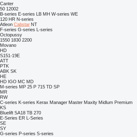
Canter
50
12002
B-series
E-series
LB
MH
W-series
WE
120
HR
N-series
Atleon
Cabstar
NT
F-series
G-series
L-series
Octopussy
1550
1830
2200
Movano
HD
S151-19E
ATT
PTK
ABK
SK
HE
HD
IGO
MC
MD
M-series
MP 25
P 715 TD
SP
MR
RW
C-series
K-series
Kerax
Manager
Master
Maxity
Midlum
Premium
KS
Bluelift SA18
TB 270
E-Series
ER
L-Series
SE
SY
G-series
P-series
S-series