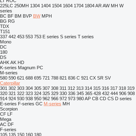
LT
ROC
225LC
250MH
1304
1404
1504
1604
1704
1804
AR
AW
MH
W
series
BC
BF
BM
BVP
BW
MPH
BG
RG
TDX
T151
337
442
453
553
753
E series
S series
T series
Mono
DC
180
DS
AHK
AK
HD
K-series
Magnum
PC
M-series
580
590
621
688
695
721
788
821
836 C
921
CX
SR
SV
Caterpillar
301
302
303
304
305
307
308
311
312
313
314
315
316
317
318
319
320
321
322
323
324
325
329
330
336
345
365
428
432
444
906
908
914
924
930
938
950
962
966
972
973
980
AP
CB
CD
CS
D series
E-series
F-series
GC
M-series
MH
Scorpion
CF
LF
Mega
AC
DF
F-series
105
135
150
160
180