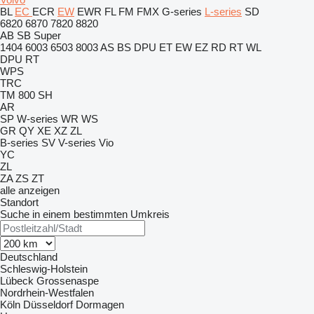
BL
EC
ECR
EW
EWR
FL
FM
FMX
G-series
L-series
SD
6820
6870
7820
8820
AB
SB
Super
1404
6003
6503
8003
AS
BS
DPU
ET
EW
EZ
RD
RT
WL
DPU
RT
WPS
TRC
TM 800 SH
AR
SP
W-series
WR
WS
GR
QY
XE
XZ
ZL
B-series
SV
V-series
Vio
YC
ZL
ZA
ZS
ZT
alle anzeigen
Standort
Suche in einem bestimmten Umkreis
Deutschland
Schleswig-Holstein
Lübeck
Grossenaspe
Nordrhein-Westfalen
Köln
Düsseldorf
Dormagen