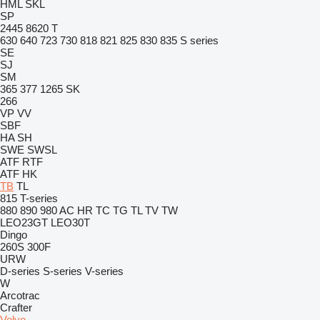
HML
SKL
SP
2445
8620 T
630
640
723
730
818
821
825
830
835
S series
SE
SJ
SM
365
377
1265
SK
266
VP
VV
SBF
HA
SH
SWE
SWSL
ATF
RTF
ATF
HK
TB
TL
815
T-series
880
890
980
AC
HR
TC
TG
TL
TV
TW
LEO23GT
LEO30T
Dingo
260S
300F
URW
D-series
S-series
V-series
W
Arcotrac
Crafter
Volvo