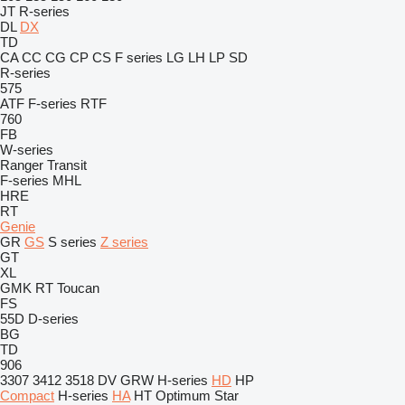
JT
R-series
DL
DX
TD
CA
CC
CG
CP
CS
F series
LG
LH
LP
SD
R-series
575
ATF
F-series
RTF
760
FB
W-series
Ranger
Transit
F-series
MHL
HRE
RT
Genie
GR
GS
S series
Z series
GT
XL
GMK
RT
Toucan
FS
55D
D-series
BG
TD
906
3307
3412
3518
DV
GRW
H-series
HD
HP
Compact
H-series
HA
HT
Optimum
Star