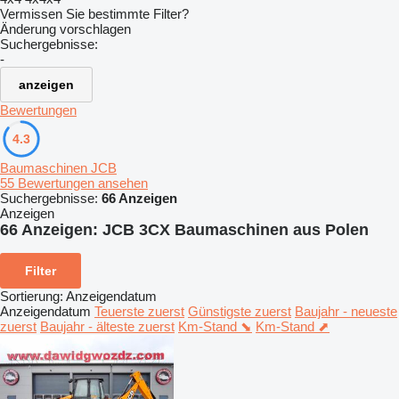
Vermissen Sie bestimmte Filter?
Änderung vorschlagen
Suchergebnisse:
-
anzeigen
Bewertungen
4.3
Baumaschinen JCB
55 Bewertungen ansehen
Suchergebnisse:
66 Anzeigen
Anzeigen
66 Anzeigen:
JCB 3CX Baumaschinen aus Polen
Filter
Sortierung
:
Anzeigendatum
Anzeigendatum
Teuerste zuerst
Günstigste zuerst
Baujahr - neueste
zuerst
Baujahr - älteste zuerst
Km-Stand ⬊
Km-Stand ⬈