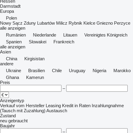
Hessen
Darmstadt
Europa
Polen
Nowy Sącz
Zduny
Lubartów
Milicz
Rybnik
Kielce
Gniezno
Perzyce
alle anzeigen
Rumänien
Niederlande
Litauen
Vereinigtes Königreich
Spanien
Slowakei
Frankreich
alle anzeigen
Asien
China
Kirgisistan
andere
Ukraine
Brasilien
Chile
Uruguay
Nigeria
Marokko
Ghana
Kamerun
Preis
–
Anzeigentyp
Verkauf
vom Hersteller
Leasing
Kredit
in Raten
Inzahlungnahme
(Tausch mit Zuzahlung)
Austausch
Zustand
neu
gebraucht
Baujahr
–