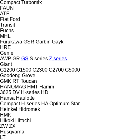
Compact
Turbomix
FAUN
ATF
Fiat
Ford
Transit
Fuchs
MHL
Furukawa
GSR
Garbin
Gayk
HRE
Genie
AWP
GR
GS
S series
Z series
Giant
G1200
G1500
G2300
G2700
G5000
Goodeng
Grove
GMK
RT
Toucan
HANOMAG
HMT
Hamm
3625
DV
H-series
HD
Hansa
Haulotte
Compact
H-series
HA
Optimum
Star
Heinkel
Hidromek
HMK
Hikoki
Hitachi
ZW
ZX
Husqvarna
LT