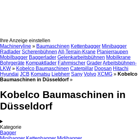
Ihre Anzeige einstellen
Machineryline
»
Baumaschinen
Kettenbagger
Minibagger
Radlader
Scherenbühnen
All-Terrain-Krane
Planierraupen
Mobilbagger
Baggerlader
Gelenkarbeitsbühnen
Mobilkrane
Bohrgeräte
Kompaktlader
Fahrmischer
Grader
Arbeitsbühnen-
LKW
»
Kobelco Baumaschinen
Caterpillar
Doosan
Hitachi
Hyundai
JCB
Komatsu
Liebherr
Sany
Volvo
XCMG
»
Kobelco
Baumaschinen in Düsseldorf
»
Kobelco Baumaschinen in
Düsseldorf
Kategorie
Bagger
Minibagger
Kettenbagger
Midibagger