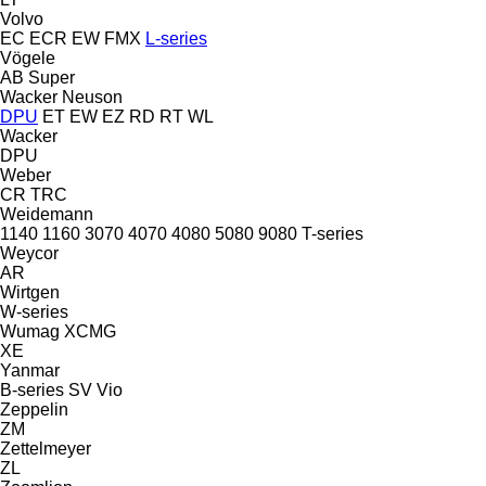
Volvo
EC
ECR
EW
FMX
L-series
Vögele
AB
Super
Wacker Neuson
DPU
ET
EW
EZ
RD
RT
WL
Wacker
DPU
Weber
CR
TRC
Weidemann
1140
1160
3070
4070
4080
5080
9080
T-series
Weycor
AR
Wirtgen
W-series
Wumag
XCMG
XE
Yanmar
B-series
SV
Vio
Zeppelin
ZM
Zettelmeyer
ZL