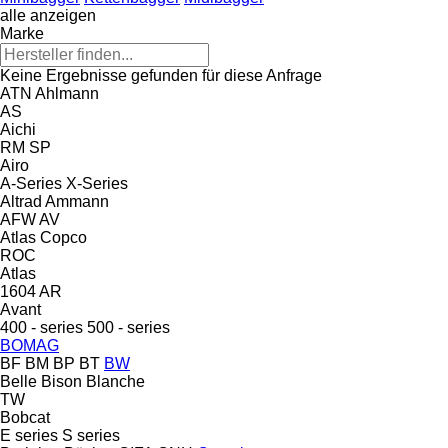
alle anzeigen
Marke
Keine Ergebnisse gefunden für diese Anfrage
ATN
Ahlmann
AS
Aichi
RM
SP
Airo
A-Series
X-Series
Altrad
Ammann
AFW
AV
Atlas Copco
ROC
Atlas
1604
AR
Avant
400 - series
500 - series
BOMAG
BF
BM
BP
BT
BW
Belle
Bison
Blanche
TW
Bobcat
E series
S series