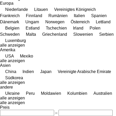
Europa
Niederlande
Litauen
Vereinigtes Königreich
Frankreich
Finnland
Rumänien
Italien
Spanien
Dänemark
Ungarn
Norwegen
Österreich
Lettland
Belgien
Estland
Tschechien
Irland
Polen
Schweden
Malta
Griechenland
Slowenien
Serbien
Luxemburg
alle anzeigen
Amerika
USA
Mexiko
alle anzeigen
Asien
China
Indien
Japan
Vereinigte Arabische Emirate
Südkorea
alle anzeigen
andere
Ukraine
Peru
Moldawien
Kolumbien
Australien
alle anzeigen
alle anzeigen
Preis
–