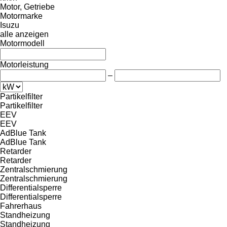
Motor, Getriebe
Motormarke
Isuzu
alle anzeigen
Motormodell
Motorleistung
–
Partikelfilter
Partikelfilter
EEV
EEV
AdBlue Tank
AdBlue Tank
Retarder
Retarder
Zentralschmierung
Zentralschmierung
Differentialsperre
Differentialsperre
Fahrerhaus
Standheizung
Standheizung