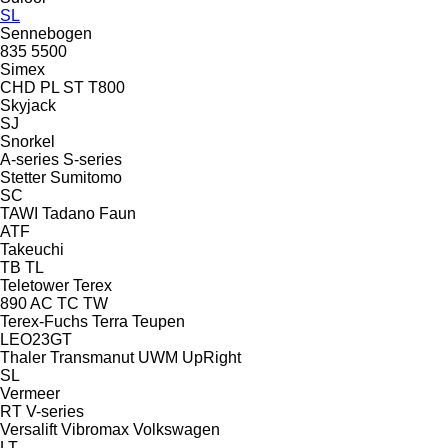
SL
Sennebogen
835
5500
Simex
CHD
PL
ST
T800
Skyjack
SJ
Snorkel
A-series
S-series
Stetter
Sumitomo
SC
TAWI
Tadano Faun
ATF
Takeuchi
TB
TL
Teletower
Terex
890
AC
TC
TW
Terex-Fuchs
Terra
Teupen
LEO23GT
Thaler
Transmanut
UWM
UpRight
SL
Vermeer
RT
V-series
Versalift
Vibromax
Volkswagen
LT