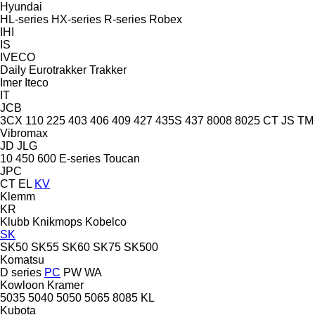
Hyundai
HL-series
HX-series
R-series
Robex
IHI
IS
IVECO
Daily
Eurotrakker
Trakker
Imer
Iteco
IT
JCB
3CX
110
225
403
406
409
427
435S
437
8008
8025
CT
JS
TM
Vibromax
JD
JLG
10
450
600
E-series
Toucan
JPC
CT
EL
KV
Klemm
KR
Klubb
Knikmops
Kobelco
SK
SK50
SK55
SK60
SK75
SK500
Komatsu
D series
PC
PW
WA
Kowloon
Kramer
5035
5040
5050
5065
8085
KL
Kubota