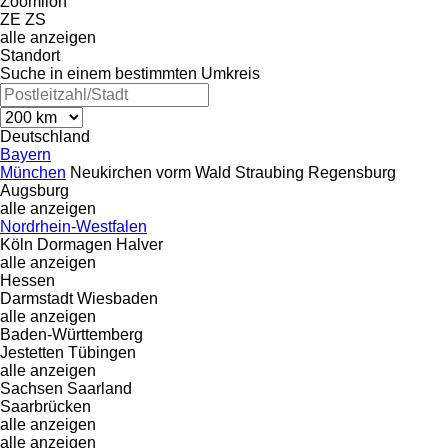
Zoomlion
ZE
ZS
alle anzeigen
Standort
Suche in einem bestimmten Umkreis
Deutschland
Bayern
München
Neukirchen vorm Wald
Straubing
Regensburg
Augsburg
alle anzeigen
Nordrhein-Westfalen
Köln
Dormagen
Halver
alle anzeigen
Hessen
Darmstadt
Wiesbaden
alle anzeigen
Baden-Württemberg
Jestetten
Tübingen
alle anzeigen
Sachsen
Saarland
Saarbrücken
alle anzeigen
alle anzeigen