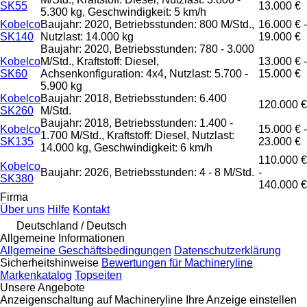
SK55
13.000 €
5.300 kg, Geschwindigkeit: 5 km/h
Kobelco
Baujahr: 2020, Betriebsstunden: 800 M/Std.,
16.000 € -
SK140
Nutzlast: 14.000 kg
19.000 €
Baujahr: 2020, Betriebsstunden: 780 - 3.000
Kobelco
M/Std., Kraftstoff: Diesel,
13.000 € -
SK60
Achsenkonfiguration: 4x4, Nutzlast: 5.700 -
15.000 €
5.900 kg
Kobelco
Baujahr: 2018, Betriebsstunden: 6.400
120.000 €
SK260
M/Std.
Baujahr: 2018, Betriebsstunden: 1.400 -
Kobelco
15.000 € -
1.700 M/Std., Kraftstoff: Diesel, Nutzlast:
SK135
23.000 €
14.000 kg, Geschwindigkeit: 6 km/h
110.000 €
Kobelco
Baujahr: 2026, Betriebsstunden: 4 - 8 M/Std.
-
SK380
140.000 €
Firma
Über uns
Hilfe
Kontakt
Deutschland / Deutsch
Allgemeine Informationen
Allgemeine Geschäftsbedingungen
Datenschutzerklärung
Sicherheitshinweise
Bewertungen für Machineryline
Markenkatalog
Topseiten
Unsere Angebote
Anzeigenschaltung auf Machineryline
Ihre Anzeige einstellen