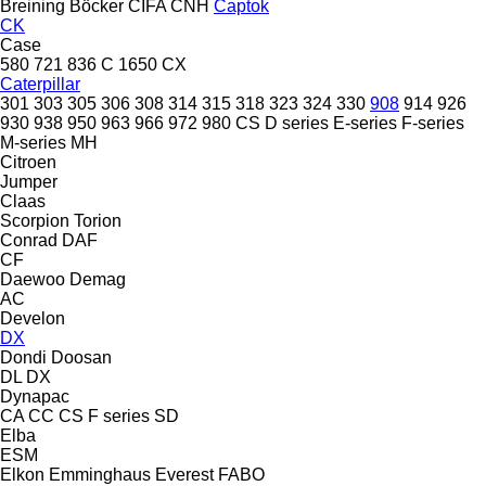
Breining
Böcker
CIFA
CNH
Captok
CK
Case
580
721
836 C
1650
CX
Caterpillar
301
303
305
306
308
314
315
318
323
324
330
908
914
926
930
938
950
963
966
972
980
CS
D series
E-series
F-series
M-series
MH
Citroen
Jumper
Claas
Scorpion
Torion
Conrad
DAF
CF
Daewoo
Demag
AC
Develon
DX
Dondi
Doosan
DL
DX
Dynapac
CA
CC
CS
F series
SD
Elba
ESM
Elkon
Emminghaus
Everest
FABO