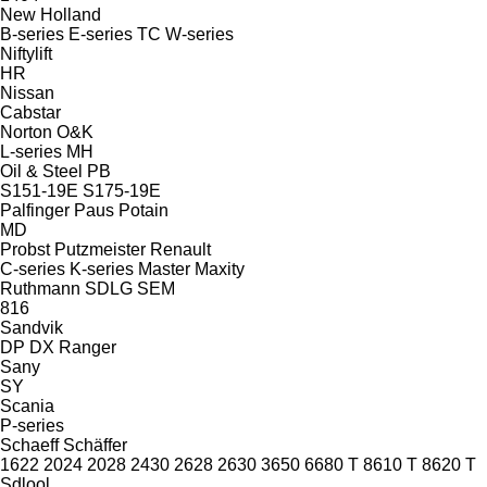
New Holland
B-series
E-series
TC
W-series
Niftylift
HR
Nissan
Cabstar
Norton
O&K
L-series
MH
Oil & Steel
PB
S151-19E
S175-19E
Palfinger
Paus
Potain
MD
Probst
Putzmeister
Renault
C-series
K-series
Master
Maxity
Ruthmann
SDLG
SEM
816
Sandvik
DP
DX
Ranger
Sany
SY
Scania
P-series
Schaeff
Schäffer
1622
2024
2028
2430
2628
2630
3650
6680 T
8610 T
8620 T
Sdlool