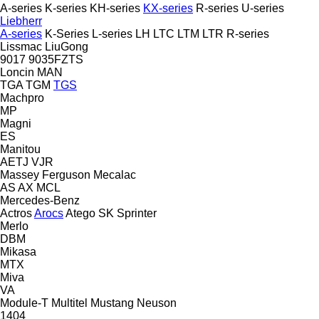
A-series
K-series
KH-series
KX-series
R-series
U-series
Liebherr
A-series
K-Series
L-series
LH
LTC
LTM
LTR
R-series
Lissmac
LiuGong
9017
9035FZTS
Loncin
MAN
TGA
TGM
TGS
Machpro
MP
Magni
ES
Manitou
AETJ
VJR
Massey Ferguson
Mecalac
AS
AX
MCL
Mercedes-Benz
Actros
Arocs
Atego
SK
Sprinter
Merlo
DBM
Mikasa
MTX
Miva
VA
Module-T
Multitel
Mustang
Neuson
1404