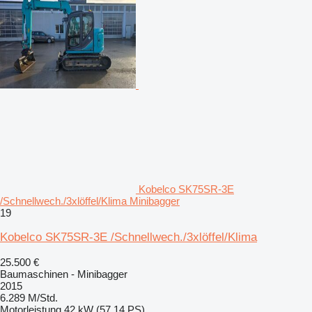
Kobelco SK75SR-3E
/Schnellwech./3xlöffel/Klima Minibagger
19
Kobelco SK75SR-3E /Schnellwech./3xlöffel/Klima
25.500 €
Baumaschinen - Minibagger
2015
6.289 M/Std.
Motorleistung
42 kW (57.14 PS)