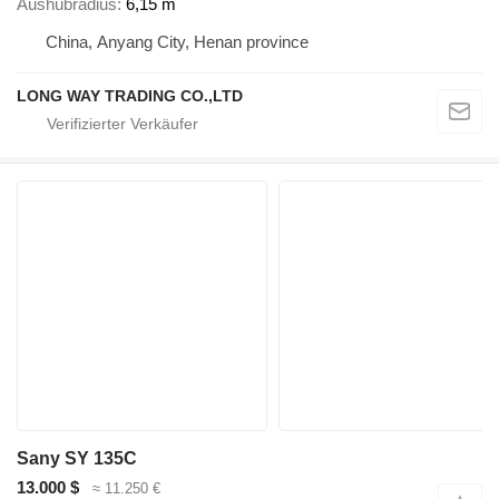
Aushubradius
6,15 m
China, Anyang City, Henan province
LONG WAY TRADING CO.,LTD
Sany SY 135C
13.000 $
≈ 11.250 €