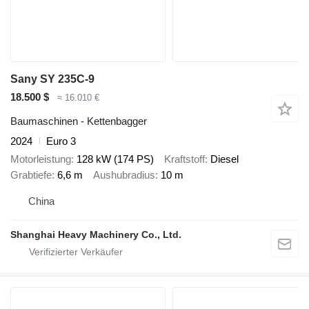
Sany SY 235C-9
18.500 $
≈ 16.010 €
Baumaschinen - Kettenbagger
2024
Euro 3
Motorleistung
128 kW (174 PS)
Kraftstoff
Diesel
Grabtiefe
6,6 m
Aushubradius
10 m
China
Shanghai Heavy Machinery Co., Ltd.