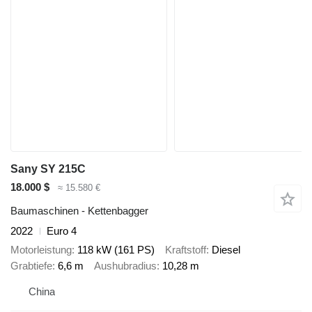
Sany SY 215C
18.000 $
≈ 15.580 €
Baumaschinen - Kettenbagger
2022
Euro 4
Motorleistung
118 kW (161 PS)
Kraftstoff
Diesel
Grabtiefe
6,6 m
Aushubradius
10,28 m
China