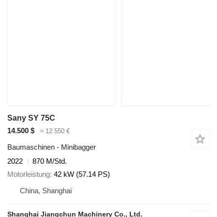
Sany SY 75C
14.500 $
≈ 12.550 €
Baumaschinen - Minibagger
2022
870 M/Std.
Motorleistung
42 kW (57.14 PS)
China, Shanghai
Shanghai Jiangchun Machinery Co., Ltd.