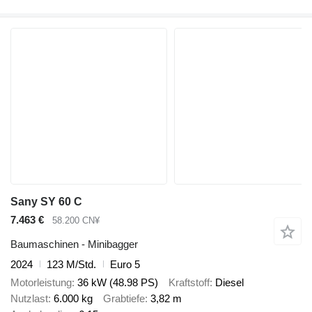
Sany SY 60 C
7.463 €
58.200 CN¥
Baumaschinen - Minibagger
2024
123 M/Std.
Euro 5
Motorleistung
36 kW (48.98 PS)
Kraftstoff
Diesel
Nutzlast
6.000 kg
Grabtiefe
3,82 m