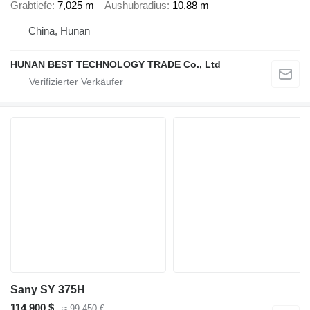
Grabtiefe
7,025 m
Aushubradius
10,88 m
China, Hunan
HUNAN BEST TECHNOLOGY TRADE Co., Ltd
Sany SY 375H
114.900 $
≈ 99.450 €