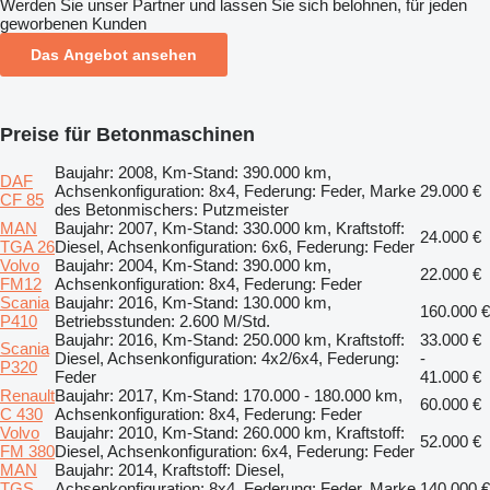
Werden Sie unser Partner und lassen Sie sich belohnen, für jeden
geworbenen Kunden
Das Angebot ansehen
Preise für Betonmaschinen
Baujahr: 2008, Km-Stand: 390.000 km,
DAF
Achsenkonfiguration: 8x4, Federung: Feder, Marke
29.000 €
CF 85
des Betonmischers: Putzmeister
MAN
Baujahr: 2007, Km-Stand: 330.000 km, Kraftstoff:
24.000 €
TGA 26
Diesel, Achsenkonfiguration: 6x6, Federung: Feder
Volvo
Baujahr: 2004, Km-Stand: 390.000 km,
22.000 €
FM12
Achsenkonfiguration: 8x4, Federung: Feder
Scania
Baujahr: 2016, Km-Stand: 130.000 km,
160.000 €
P410
Betriebsstunden: 2.600 M/Std.
Baujahr: 2016, Km-Stand: 250.000 km, Kraftstoff:
33.000 €
Scania
Diesel, Achsenkonfiguration: 4x2/6x4, Federung:
-
P320
Feder
41.000 €
Renault
Baujahr: 2017, Km-Stand: 170.000 - 180.000 km,
60.000 €
C 430
Achsenkonfiguration: 8x4, Federung: Feder
Volvo
Baujahr: 2010, Km-Stand: 260.000 km, Kraftstoff:
52.000 €
FM 380
Diesel, Achsenkonfiguration: 6x4, Federung: Feder
MAN
Baujahr: 2014, Kraftstoff: Diesel,
TGS
Achsenkonfiguration: 8x4, Federung: Feder, Marke
140.000 €