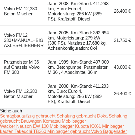
Jahr: 2008, Km-Stand: 411.293
Volvo FM 12,380
km, Euro: Euro 4,
26.400 €
Beton Mischer
Motorleistung: 286 kW (389
PS), Kraftstoff: Diesel
Jahr: 2005, Km-Stand: 392.994
Volvo FM12
km, Motorleistung: 279 kW
380+MANUAL+BIG
21.750 €
(380 PS), Nutzlast: 17.680 kg,
AXLES+LIEBHERR
Achsenkonfiguration: 8x4
Putzmeister M 36
Jahr: 1999, Km-Stand: 407.000
auf Chassis Volvo
km, Betonpumpe: Putzmeister
43.000 €
FM 380
M 36 , 4 Abschnitte, 36 m
Jahr: 2008, Km-Stand: 411.293
Volvo FM 12,380
km, Euro: Euro 4,
26.400 €
Beton Mischer
Motorleistung: 286 kW (389
PS), Kraftstoff: Diesel
Siehe auch
Schrägbauaufzug gebraucht
Schalung gebraucht
Doka Schalung
gebraucht
Bauwagen
Komatsu Mobilbagger
Wacker Neuson EW 100 Mobilbagger
Kubota KX61 Minibagger
kaufen
Takeuchi TB260 Minibagger gebraucht
Volvo Baggerlader