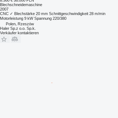
8.360 €
36.000 PLN
Blechschneidemaschine
2007
CNC
✓
Blechstärke
20 mm
Schnittgeschwindigkeit
28 m/min
Motorleistung
9 kW
Spannung
220/380
Polen, Rzeszów
Haler Sp.z o.o. Sp.k.
Verkäufer kontaktieren