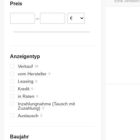
Eine Antwor
Preis
Finnland
Italien
–
Schweden
Irland
Österreich
Anzeigentyp
Verkauf
vom Hersteller
Leasing
Kredit
in Raten
Inzahlungnahme (Tausch mit
Zuzahlung)
Austausch
Baujahr