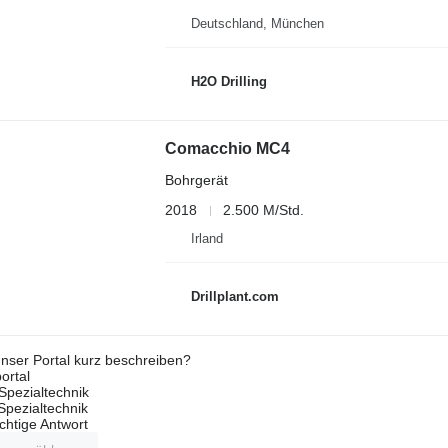
Deutschland, München
H2O Drilling
Comacchio MC4
Bohrgerät
2018
2.500 M/Std.
Irland
Drillplant.com
nser Portal kurz beschreiben?
ortal
Spezialtechnik
 Spezialtechnik
ichtige Antwort