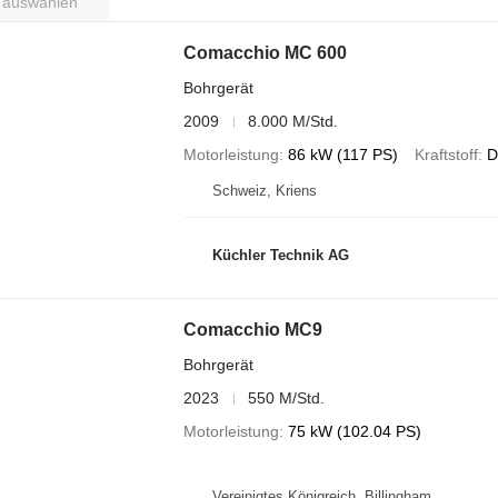
t auswählen
Comacchio MC 600
Bohrgerät
2009
8.000 M/Std.
Motorleistung
86 kW (117 PS)
Kraftstoff
D
Schweiz, Kriens
Küchler Technik AG
Comacchio MC9
Bohrgerät
2023
550 M/Std.
Motorleistung
75 kW (102.04 PS)
Vereinigtes Königreich, Billingham