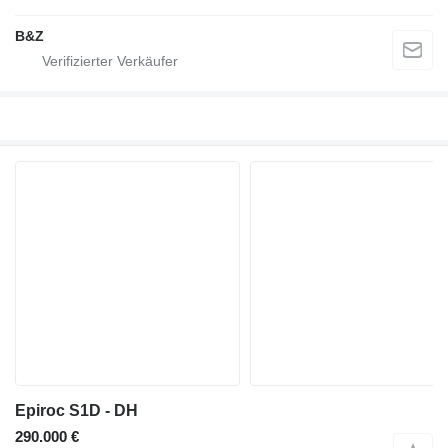
B&Z
Epiroc S1D - DH
290.000 €