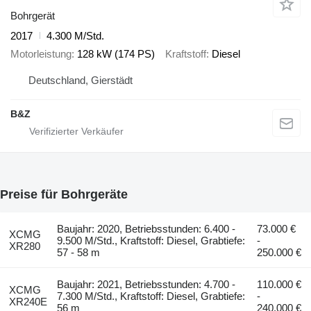
Bohrgerät
2017
4.300 M/Std.
Motorleistung
128 kW (174 PS)
Kraftstoff
Diesel
Deutschland, Gierstädt
B&Z
Preise für Bohrgeräte
Baujahr: 2020, Betriebsstunden: 6.400 -
73.000 €
XCMG
9.500 M/Std., Kraftstoff: Diesel, Grabtiefe:
-
XR280
57 - 58 m
250.000 €
Baujahr: 2021, Betriebsstunden: 4.700 -
110.000 €
XCMG
7.300 M/Std., Kraftstoff: Diesel, Grabtiefe:
-
XR240E
56 m
240.000 €