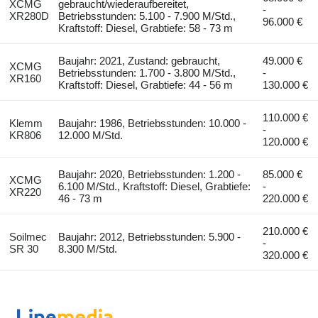
XCMG
gebraucht/wiederaufbereitet,
-
XR280D
Betriebsstunden: 5.100 - 7.900 M/Std.,
96.000 €
Kraftstoff: Diesel, Grabtiefe: 58 - 73 m
Baujahr: 2021, Zustand: gebraucht,
49.000 €
XCMG
Betriebsstunden: 1.700 - 3.800 M/Std.,
-
XR160
Kraftstoff: Diesel, Grabtiefe: 44 - 56 m
130.000 €
110.000 €
Klemm
Baujahr: 1986, Betriebsstunden: 10.000 -
-
KR806
12.000 M/Std.
120.000 €
Baujahr: 2020, Betriebsstunden: 1.200 -
85.000 €
XCMG
6.100 M/Std., Kraftstoff: Diesel, Grabtiefe:
-
XR220
46 - 73 m
220.000 €
210.000 €
Soilmec
Baujahr: 2012, Betriebsstunden: 5.900 -
-
SR 30
8.300 M/Std.
320.000 €