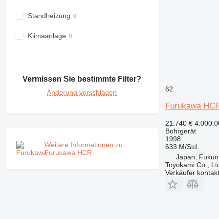
Standheizung
Klimaanlage
Vermissen Sie bestimmte Filter?
62
Änderung vorschlagen
Furukawa HC
21.740 €
4.000.0
Bohrgerät
1998
Weitere Informationen zu
633 M/Std.
Furukawa HCR
Japan, Fukuo
Toyokami Co., Lt
Verkäufer kontak