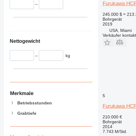
Furukawa HCR
–
245.000 $
≈ 213.
Bohrgerät
2019
USA, Miami
Verkäufer kontak
Nettogewicht
–
kg
Merkmale
5
Betriebsstunden
Furukawa HCR
Grabtiefe
210.000 €
Bohrgerät
2014
7.743 M/Std.