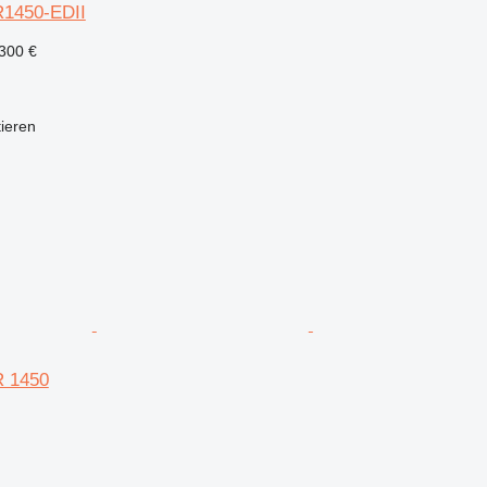
1450-EDII
300 €
tieren
 1450