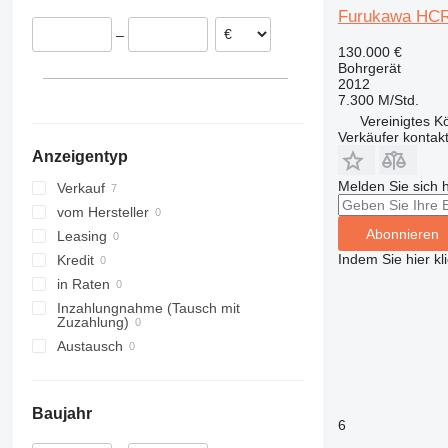
Furukawa HCR
–
130.000 €
Bohrgerät
2012
7.300 M/Std.
Vereinigtes Kö
Verkäufer kontak
Anzeigentyp
Melden Sie sich 
Verkauf
vom Hersteller
Abonnieren
Leasing
Indem Sie hier kl
Kredit
in Raten
Inzahlungnahme (Tausch mit
Zuzahlung)
Austausch
Baujahr
6