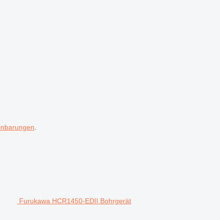
inbarungen
.
Furukawa HCR1450-EDII Bohrgerät