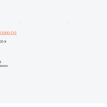
R1000-DS
00 ¥
d.
tieren