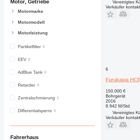
Motor, Getriebe
Vereinigtes Kö
Verkäufer kontak
Motormarke
Motormodell
Motorleistung
Partikelfilter
EEV
6
AdBlue Tank
Furukawa HC
Retarder
150.000 €
Bohrgerät
Zentralschmierung
2016
8.942 M/Std.
Differentialsperre
Vereinigtes Kö
Verkäufer kontak
Fahrerhaus