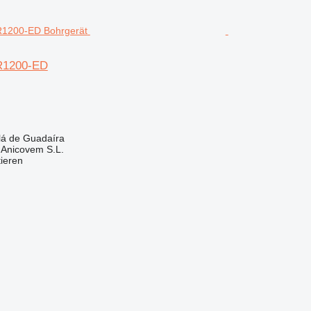
R1200-ED
lá de Guadaíra
. Anicovem S.L.
tieren