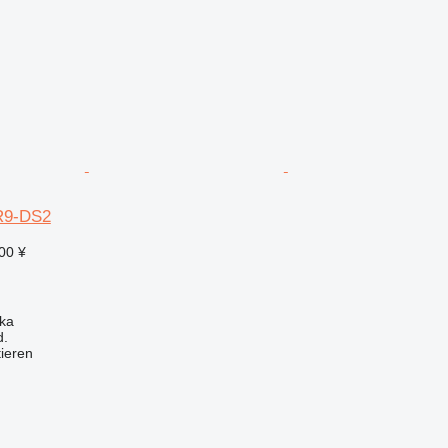
R9-DS2
00 ¥
ka
d.
tieren