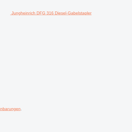
Jungheinrich DFG 316 Diesel-Gabelstapler
inbarungen
.