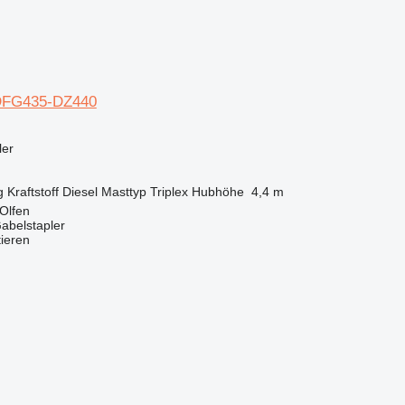
 DFG435-DZ440
ler
g
Kraftstoff
Diesel
Masttyp
Triplex
Hubhöhe
4,4 m
Olfen
abelstapler
tieren