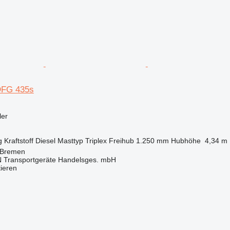
DFG 435s
ler
g
Kraftstoff
Diesel
Masttyp
Triplex
Freihub
1.250 mm
Hubhöhe
4,34 m
 Bremen
Transportgeräte Handelsges. mbH
tieren