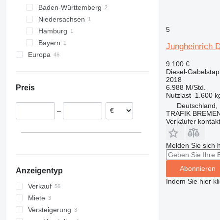
Baden-Württemberg
Olfen
Burghaun
Niedersachsen
Karlsruhe
5
Hamburg
Oldenburg
Bayern
Hamburg
Jungheinrich 
Europa
München
9.100 €
Tschechien
Diesel-Gabelstap
Niederlande
2018
6.988 M/Std.
Preis
Estland
Nutzlast
1.600 k
Slowenien
Deutschland,
–
TRAFIK BREMEN 
Rumänien
Verkäufer kontak
Norwegen
Italien
Melden Sie sich 
Belgien
alle anzeigen
Abonnieren
Anzeigentyp
Indem Sie hier kl
Verkauf
Miete
Versteigerung