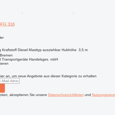
DFG 316
ler
g
Kraftstoff
Diesel
Masttyp
ausziehbar
Hubhöhe
3,5 m
 Bremen
Transportgeräte Handelsges. mbH
tieren
hier an, um neue Angebote aus dieser Kategorie zu erhalten
icken, akzeptieren Sie unsere
Datenschutzrichtlinien
und
Nutzungsvere