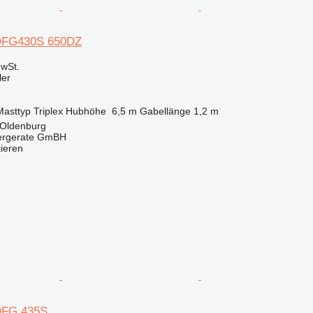
 DFG430S 650DZ
wSt.
ler
Masttyp
Triplex
Hubhöhe
6,5 m
Gabellänge
1,2 m
 Oldenburg
dergerate GmBH
tieren
DFG 435S