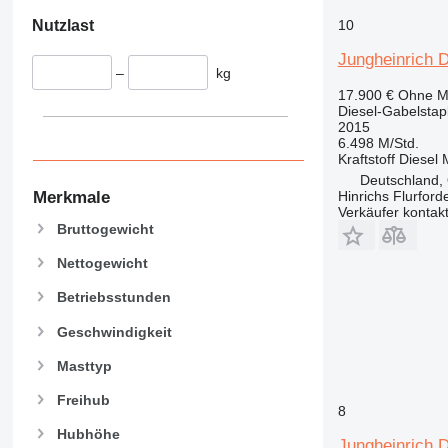
Nutzlast
10
Jungheinrich
–
kg
17.900 €
Ohne M
Diesel-Gabelstap
2015
6.498 M/Std.
Kraftstoff
Diesel
Deutschland,
Hinrichs Flurfor
Merkmale
Verkäufer kontak
Bruttogewicht
Nettogewicht
Betriebsstunden
Geschwindigkeit
Masttyp
Freihub
8
Hubhöhe
Jungheinrich 