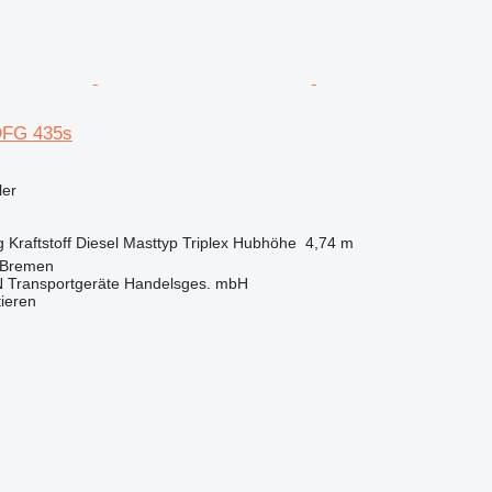
DFG 435s
ler
g
Kraftstoff
Diesel
Masttyp
Triplex
Hubhöhe
4,74 m
 Bremen
Transportgeräte Handelsges. mbH
tieren