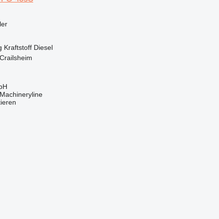
ler
g
Kraftstoff
Diesel
Crailsheim
bH
Machineryline
tieren