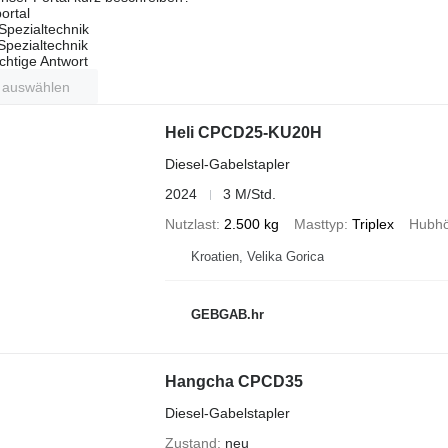
ortal
Spezialtechnik
 Spezialtechnik
ichtige Antwort
t auswählen
Heli CPCD25-KU20H
Diesel-Gabelstapler
2024
3 M/Std.
Nutzlast
2.500 kg
Masttyp
Triplex
Hubh
Kroatien, Velika Gorica
GEBGAB.hr
Hangcha CPCD35
Diesel-Gabelstapler
Zustand
neu