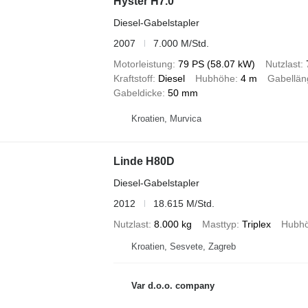
Hyster H7.0
Diesel-Gabelstapler
2007
7.000 M/Std.
Motorleistung
79 PS (58.07 kW)
Nutzlast
Kraftstoff
Diesel
Hubhöhe
4 m
Gabellän
Gabeldicke
50 mm
Kroatien, Murvica
Linde H80D
Diesel-Gabelstapler
2012
18.615 M/Std.
Nutzlast
8.000 kg
Masttyp
Triplex
Hubh
Kroatien, Sesvete, Zagreb
Var d.o.o. company