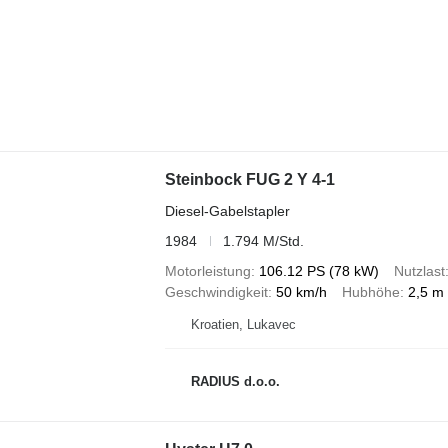
Steinbock FUG 2 Y 4-1
Diesel-Gabelstapler
1984
1.794 M/Std.
Motorleistung
106.12 PS (78 kW)
Nutzlast
Geschwindigkeit
50 km/h
Hubhöhe
2,5 m
Kroatien, Lukavec
RADIUS d.o.o.