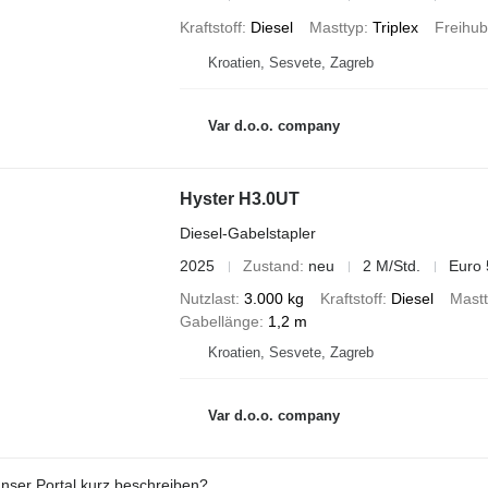
Kraftstoff
Diesel
Masttyp
Triplex
Freihub
Kroatien, Sesvete, Zagreb
Var d.o.o. company
Hyster H3.0UT
Diesel-Gabelstapler
2025
Zustand
neu
2 M/Std.
Euro 
Nutzlast
3.000 kg
Kraftstoff
Diesel
Mast
Gabellänge
1,2 m
Kroatien, Sesvete, Zagreb
Var d.o.o. company
nser Portal kurz beschreiben?