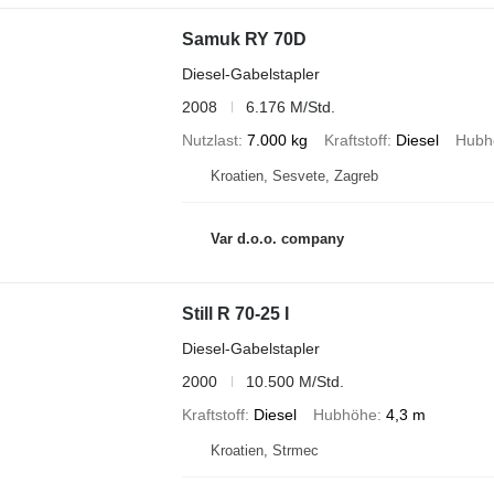
Samuk RY 70D
Diesel-Gabelstapler
2008
6.176 M/Std.
Nutzlast
7.000 kg
Kraftstoff
Diesel
Hubh
Kroatien, Sesvete, Zagreb
Var d.o.o. company
Still R 70-25 I
Diesel-Gabelstapler
2000
10.500 M/Std.
Kraftstoff
Diesel
Hubhöhe
4,3 m
Kroatien, Strmec