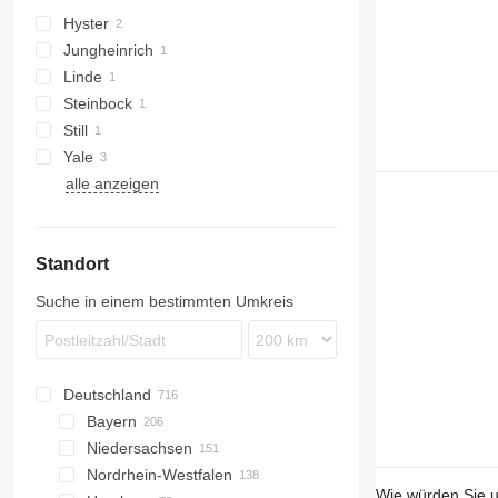
Hyster
CPCD
CPCD
Jungheinrich
H-series
Linde
DFG
Steinbock
H-series
Still
Yale
R-series
alle anzeigen
GDP
Standort
Suche in einem bestimmten Umkreis
Deutschland
Bayern
Niedersachsen
München
Nordrhein-Westfalen
Augsburg
Hannover
Wie würden Sie u