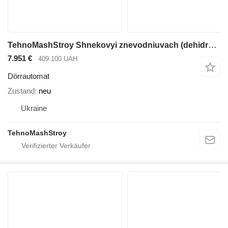
TehnoMashStroy Shnekovyi znevodniuvach (dehidrator) SSh-230
7.951 €
409.100 UAH
Dörrautomat
Zustand
neu
Ukraine
TehnoMashStroy