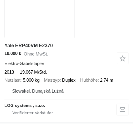
Yale ERP40VM E2370
18.000 €
Ohne MwSt.
Elektro-Gabelstapler
2013
19.067 M/Std.
Nutzlast
5.000 kg
Masttyp
Duplex
Hubhöhe
2,74 m
Slowakei, Dunajská Lužná
LOG systems , s.r.o.