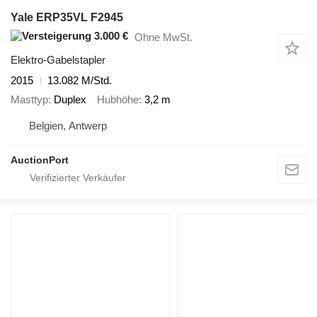
Yale ERP35VL F2945
3.000 €
Ohne MwSt.
Elektro-Gabelstapler
2015
13.082 M/Std.
Masttyp
Duplex
Hubhöhe
3,2 m
Belgien, Antwerp
AuctionPort