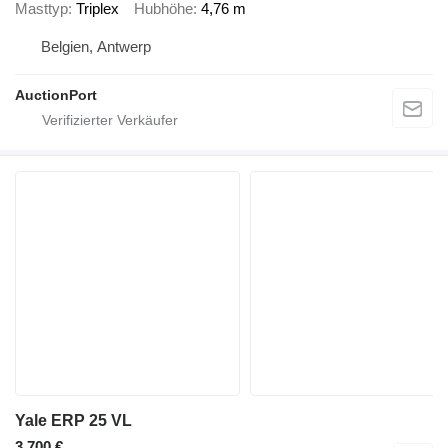
Masttyp
Triplex
Hubhöhe
4,76 m
Belgien, Antwerp
AuctionPort
Yale ERP 25 VL
3.700 €