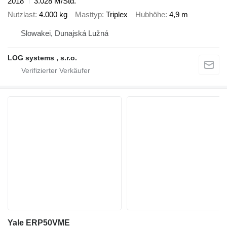
2018
3.028 M/Std.
Nutzlast
4.000 kg
Masttyp
Triplex
Hubhöhe
4,9 m
Slowakei, Dunajská Lužná
LOG systems , s.r.o.
Yale ERP50VME