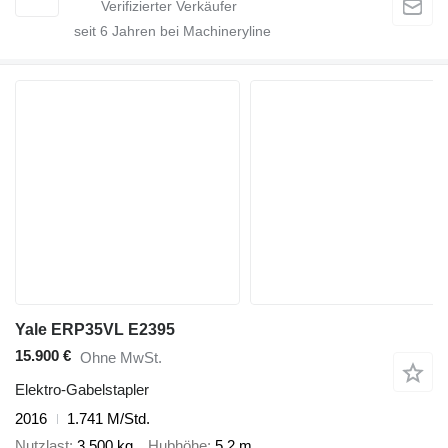
seit
6
Jahren bei Machineryline
Yale ERP35VL E2395
15.900 €
Ohne MwSt.
Elektro-Gabelstapler
2016
1.741 M/Std.
Nutzlast
3.500 kg
Hubhöhe
5,2 m