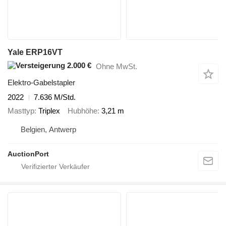
Yale ERP16VT
2.000 €
Ohne MwSt.
Elektro-Gabelstapler
2022
7.636 M/Std.
Masttyp
Triplex
Hubhöhe
3,21 m
Belgien, Antwerp
AuctionPort