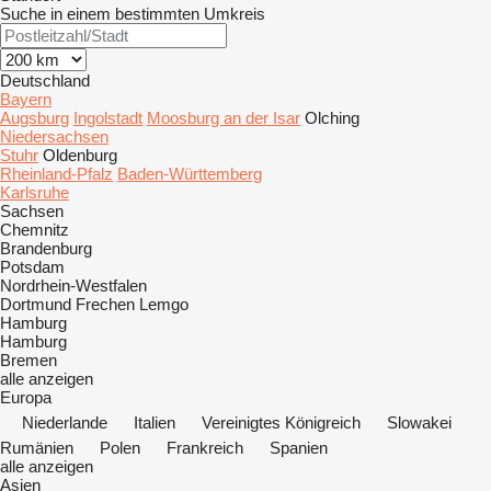
Suche in einem bestimmten Umkreis
Deutschland
Bayern
Augsburg
Ingolstadt
Moosburg an der Isar
Olching
Niedersachsen
Stuhr
Oldenburg
Rheinland-Pfalz
Baden-Württemberg
Karlsruhe
Sachsen
Chemnitz
Brandenburg
Potsdam
Nordrhein-Westfalen
Dortmund
Frechen
Lemgo
Hamburg
Hamburg
Bremen
alle anzeigen
Europa
Niederlande
Italien
Vereinigtes Königreich
Slowakei
Rumänien
Polen
Frankreich
Spanien
alle anzeigen
Asien