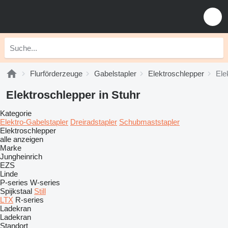
Flurförderzeuge
Gabelstapler
Elektroschlepper
Ele
Elektroschlepper in Stuhr
Kategorie
Elektro-Gabelstapler
Dreiradstapler
Schubmaststapler
Elektroschlepper
alle anzeigen
Marke
Jungheinrich
EZS
Linde
P-series
W-series
Spijkstaal
Still
LTX
R-series
Ladekran
Ladekran
Standort