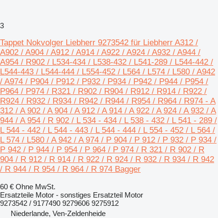
3
Tappet Nokvolger Liebherr 9273542 für Liebherr A312 /
A902 / A904 / A912 / A914 / A922 / A924 / A932 / A944 /
A954 / R902 / L534-434 / L538-432 / L541-289 / L544-442 /
L544-443 / L544-444 / L554-452 / L564 / L574 / L580 / A942
/ A974 / P904 / P912 / P932 / P934 / P942 / P944 / P954 /
P964 / P974 / R321 / R902 / R904 / R912 / R914 / R922 /
R924 / R932 / R934 / R942 / R944 / R954 / R964 / R974 - A
312 / A 902 / A 904 / A 912 / A 914 / A 922 / A 924 / A 932 / A
944 / A 954 / R 902 / L 534 - 434 / L 538 - 432 / L 541 - 289 /
L 544 - 442 / L 544 - 443 / L 544 - 444 / L 554 - 452 / L 564 /
L 574 / L580 / A 942 / A 974 / P 904 / P 912 / P 932 / P 934 /
P 942 / P 944 / P 954 / P 964 / P 974 / R 321 / R 902 / R
904 / R 912 / R 914 / R 922 / R 924 / R 932 / R 934 / R 942
/ R 944 / R 954 / R 964 / R 974 Bagger
60 €
Ohne MwSt.
Ersatzteile Motor - sonstiges Ersatzteil Motor
9273542 / 9177490 9279606 9275912
Niederlande, Ven-Zeldenheide