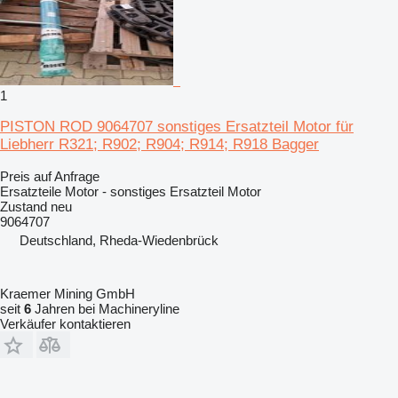
1
PISTON ROD 9064707 sonstiges Ersatzteil Motor für
Liebherr R321; R902; R904; R914; R918 Bagger
Preis auf Anfrage
Ersatzteile Motor - sonstiges Ersatzteil Motor
Zustand
neu
9064707
Deutschland, Rheda-Wiedenbrück
Kraemer Mining GmbH
seit
6
Jahren bei Machineryline
Verkäufer kontaktieren