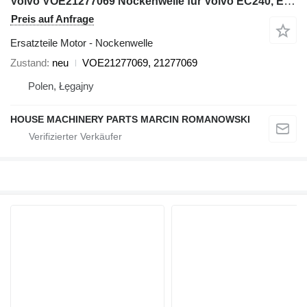
Volvo VOE21277069 Nockenwelle für Volvo EC240, EC290, L110, L120, G710, G720, G730, G740 Bagger
Preis auf Anfrage
Ersatzteile Motor - Nockenwelle
Zustand
neu
VOE21277069, 21277069
Polen, Łęgajny
HOUSE MACHINERY PARTS MARCIN ROMANOWSKI