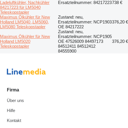
Ladeluftkühler, Nachkühler
Ersatzteilnummer: 84217223
738 €
84217223 für LM5040
Teleskopstapler
Maximus Ölkühler für New
Zustand: neu,
Holland LM5040 ,LM5060,
Ersatzteilnummer: NCP1903
376,20 €
LM5080 Teleskopstapler
OE 84217222
Zustand: neu,
Maximus Ölkühler für New
Ersatzteilnummer: NCP1905
Holland LM5020
OE 47526009 84497173
376,20 €
Teleskopstapler
84512411 84512412
84555900
Firma
Über uns
Hilfe
Kontakt