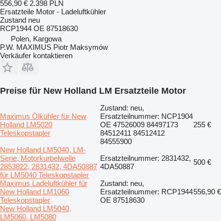
556,90 €
2.398 PLN
Ersatzteile Motor - Ladeluftkühler
Zustand
neu
RCP1944 OE 87518630
Polen, Kargowa
P.W. MAXIMUS Piotr Maksymów
Verkäufer kontaktieren
Preise für New Holland LM Ersatzteile Motor
Zustand: neu,
Maximus Ölkühler für New
Ersatzteilnummer: NCP1904
Holland LM5020
OE 47526009 84497173
255 €
Teleskopstapler
84512411 84512412
84555900
New Holland LM5040, LM-
Serie, Motorkurbelwelle
Ersatzteilnummer: 2831432,
500 €
2853822, 2831432, 4DA50887
4DA50887
für LM5040 Teleskopstapler
Maximus Ladeluftkühler für
Zustand: neu,
New Holland LM1060
Ersatzteilnummer: RCP1944
556,90 €
Teleskopstapler
OE 87518630
New Holland LM5040,
LM5060, LM5080