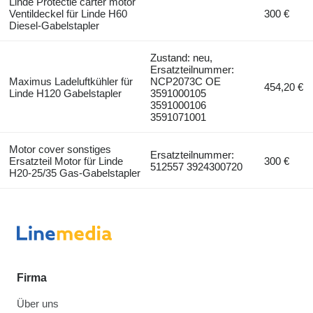
Linde Protectie carter motor
Ventildeckel für Linde H60
300 €
Diesel-Gabelstapler
Zustand: neu,
Ersatzteilnummer:
Maximus Ladeluftkühler für
NCP2073C OE
454,20 €
Linde H120 Gabelstapler
3591000105
3591000106
3591071001
Motor cover sonstiges
Ersatzteilnummer:
Ersatzteil Motor für Linde
300 €
512557 3924300720
H20-25/35 Gas-Gabelstapler
Firma
Über uns