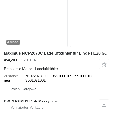
VIDEO
Maximus NCP2073C Ladeluftkühler für Linde H120 Gabelstapler
454,20 €
1.956 PLN
Ersatzteile Motor - Ladeluftkühler
Zustand
NCP2073C OE 3591000105 3591000106
neu
3591071001
Polen, Kargowa
P.W. MAXIMUS Piotr Maksymów