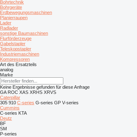
Bohrtechnik
Bohrgeräte
Erdbewegungsmaschinen
Planierraupen
Lader
Radlader
sonstige Baumaschinen
Flurförderzeuge
Gabelstapler
Teleskopstapler
Industriemaschinen
Kompressoren
Art des Ersatzteils
analog
Marke
Keine Ergebnisse gefunden für diese Anfrage
GA
ROC
XAS
XRHS
XRVS
Caterpillar
305
910
C-series
G-series
GP
V-series
Cummins
C-series
KTA
Deutz
BF
SM
P-series