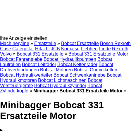
Ihre Anzeige einstellen
Machineryline
»
Ersatzteile
»
Bobcat Ersatzteile
Bosch Rexroth
Case
Caterpillar
Hitachi
JCB
Komatsu
Liebherr
Linde
Rexroth
Volvo
»
Bobcat 331 Ersatzteile
»
Bobcat 331 Ersatzteile Motor
Bobcat Fahrantriebe
Bobcat Hydraulikpumpen
Bobcat
Laufrollen
Bobcat Leiträder
Bobcat Kettenräder
Bobcat
Drehverbindungen
Bobcat Motoren
Bobcat Gummiketten
Bobcat Hydraulikverteiler
Bobcat Schwenkantriebe
Bobcat
Hydraulikmotoren
Bobcat Lichtmaschinen
Bobcat
Vorsteuergeräte
Bobcat Hydraulikzylinder
Bobcat
Zylinderköpfe
»
Minibagger Bobcat 331 Ersatzteile Motor
»
Minibagger Bobcat 331
Ersatzteile Motor