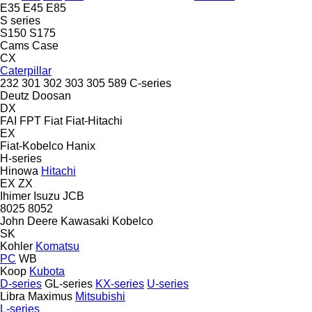
E35
E45
E85
S series
S150
S175
Cams
Case
CX
Caterpillar
232
301
302
303
305
589
C-series
Deutz
Doosan
DX
FAI
FPT
Fiat
Fiat-Hitachi
EX
Fiat-Kobelco
Hanix
H-series
Hinowa
Hitachi
EX
ZX
Ihimer
Isuzu
JCB
8025
8052
John Deere
Kawasaki
Kobelco
SK
Kohler
Komatsu
PC
WB
Koop
Kubota
D-series
GL-series
KX-series
U-series
Libra
Maximus
Mitsubishi
L-series