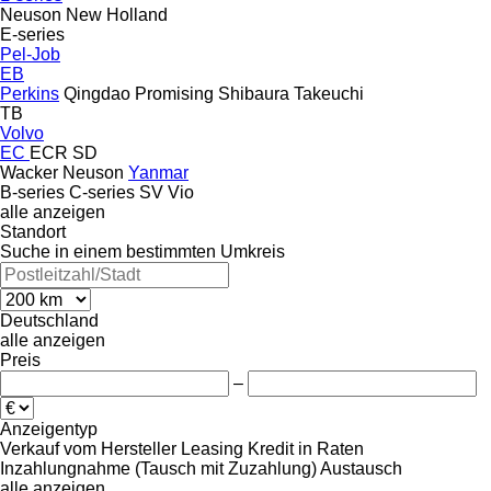
Neuson
New Holland
E-series
Pel-Job
EB
Perkins
Qingdao Promising
Shibaura
Takeuchi
TB
Volvo
EC
ECR
SD
Wacker Neuson
Yanmar
B-series
C-series
SV
Vio
alle anzeigen
Standort
Suche in einem bestimmten Umkreis
Deutschland
alle anzeigen
Preis
–
Anzeigentyp
Verkauf
vom Hersteller
Leasing
Kredit
in Raten
Inzahlungnahme (Tausch mit Zuzahlung)
Austausch
alle anzeigen