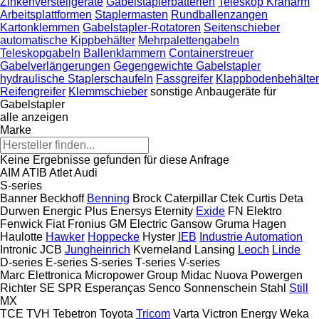
Zinkenverstellgeräte
Gabelstaplerbatterien
Teleskop Kranarm
Arbeitsplattformen
Staplermasten
Rundballenzangen
Kartonklemmen
Gabelstapler-Rotatoren
Seitenschieber
automatische Kippbehälter
Mehrpalettengabeln
Teleskopgabeln
Ballenklammern
Containerstreuer
Gabelverlängerungen
Gegengewichte Gabelstapler
hydraulische Staplerschaufeln
Fassgreifer
Klappbodenbehälter
Reifengreifer
Klemmschieber
sonstige Anbaugeräte für
Gabelstapler
alle anzeigen
Marke
Keine Ergebnisse gefunden für diese Anfrage
AIM
ATIB
Atlet
Audi
S-series
Banner
Beckhoff
Benning
Brock
Caterpillar
Ctek
Curtis
Deta
Durwen
Energic Plus
Enersys
Eternity
Exide
FN Elektro
Fenwick
Fiat
Fronius
GM Electric
Gansow
Gruma
Hagen
Haulotte
Hawker
Hoppecke
Hyster
IEB
Industrie Automation
Intronic
JCB
Jungheinrich
Kverneland
Lansing
Leoch
Linde
D-series
E-series
S-series
T-series
V-series
Marc Elettronica
Micropower Group
Midac
Nuova
Powergen
Richter
SE
SPR Esperanças
Senco
Sonnenschein
Stahl
Still
MX
TCE
TVH
Tebetron
Toyota
Tricom
Varta
Victron Energy
Weka