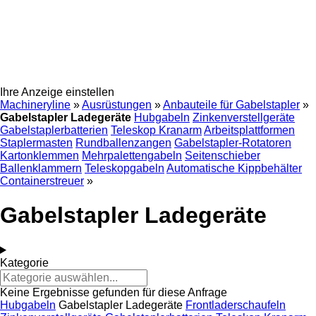
Ihre Anzeige einstellen
Machineryline
»
Ausrüstungen
»
Anbauteile für Gabelstapler
»
Gabelstapler Ladegeräte
Hubgabeln
Zinkenverstellgeräte
Gabelstaplerbatterien
Teleskop Kranarm
Arbeitsplattformen
Staplermasten
Rundballenzangen
Gabelstapler-Rotatoren
Kartonklemmen
Mehrpalettengabeln
Seitenschieber
Ballenklammern
Teleskopgabeln
Automatische Kippbehälter
Containerstreuer
»
Gabelstapler Ladegeräte
Kategorie
Keine Ergebnisse gefunden für diese Anfrage
Hubgabeln
Gabelstapler Ladegeräte
Frontladerschaufeln