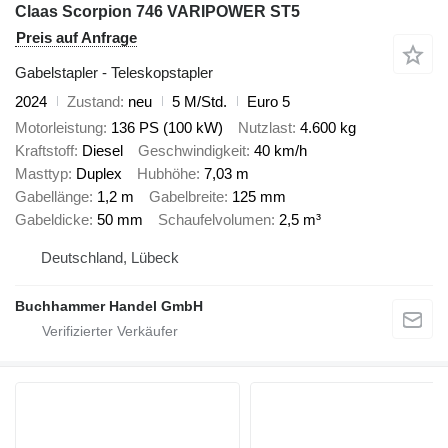
Claas Scorpion 746 VARIPOWER ST5
Preis auf Anfrage
Gabelstapler - Teleskopstapler
2024
Zustand
neu
5 M/Std.
Euro 5
Motorleistung
136 PS (100 kW)
Nutzlast
4.600 kg
Kraftstoff
Diesel
Geschwindigkeit
40 km/h
Masttyp
Duplex
Hubhöhe
7,03 m
Gabellänge
1,2 m
Gabelbreite
125 mm
Gabeldicke
50 mm
Schaufelvolumen
2,5 m³
Deutschland, Lübeck
Buchhammer Handel GmbH