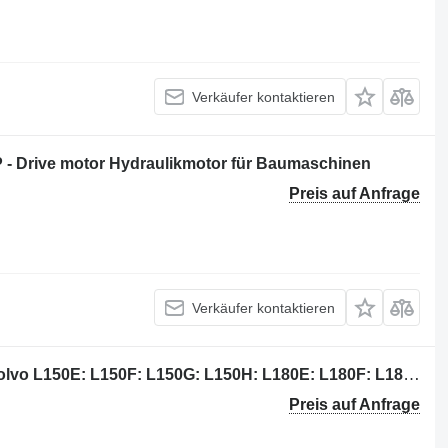
Verkäufer kontaktieren
- Drive motor Hydraulikmotor für Baumaschinen
Preis auf Anfrage
Verkäufer kontaktieren
Volvo 11410665 Hydraulikmotor für Volvo L150E: L150F: L150G: L150H: L180E: L180F: L180G: L180H: L220E: L220F: L220G: L220H: L250G: L250H: L260H: L350F Radlader
Preis auf Anfrage