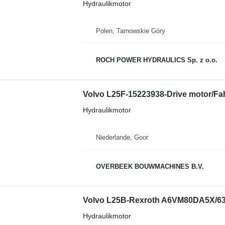
Hydraulikmotor
Polen, Tarnowskie Góry
ROCH POWER HYDRAULICS Sp. z o.o.
Volvo L25F-15223938-Drive motor/Fa
Hydraulikmotor
Niederlande, Goor
OVERBEEK BOUWMACHINES B.V.
Volvo L25B-Rexroth A6VM80DA5X/63W
Hydraulikmotor