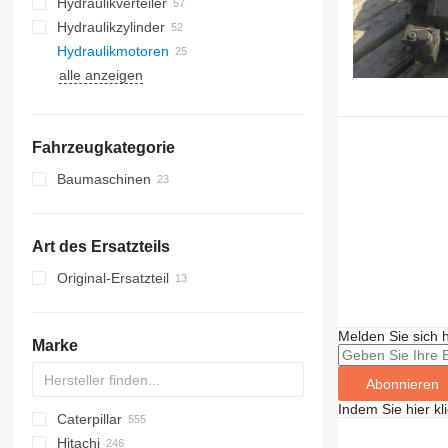
Hydraulikverteiler
Hydraulikzylinder
Hydraulikmotoren
alle anzeigen
Fahrzeugkategorie
Baumaschinen
Bagger
Lader
Art des Ersatzteils
Radlader
Original-Ersatzteil
Melden Sie sich 
Marke
Abonnieren
Indem Sie hier kl
Caterpillar
AL
AX
AC
1302
D-series
BC
LPE
320
CityCat
420
Hitachi
AS
ASC
1404
BF
SPE
325
440
120
C-series
Mega
AC
DH
CA
ATF
EX
E-series
W-series
Z series
GMK
D-series
DV