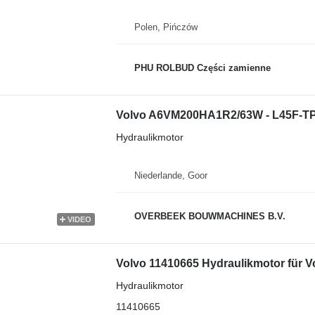
Polen, Pińczów
PHU ROLBUD Części zamienne
Volvo A6VM200HA1R2/63W - L45F-TP 
Hydraulikmotor
Niederlande, Goor
OVERBEEK BOUWMACHINES B.V.
VIDEO
Hydraulikmotor
11410665