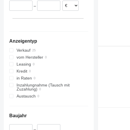
Spanien
318
L70
–
Italien
319
L150
320
L180
321
L220
322
L250
323
L260H
Anzeigentyp
324
L330
325
L350
Verkauf
326
vom Hersteller
330
Leasing
336
Kredit
345
in Raten
349
Inzahlungnahme (Tausch mit
Zuzahlung)
365
Austausch
735
906
914
Baujahr
928
938
–