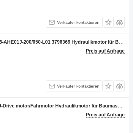
Verkäufer kontaktieren
Volvo V12-080-TS-SH-S-000-A-080/016-AHE01J-200/050-L01 3796369 Hydraulikmotor für Bagger
Preis auf Anfrage
Verkäufer kontaktieren
Volvo L40B-2810361-Rexroth A6VM80-Drive motor/Fahrmotor Hydraulikmotor für Baumaschinen
Preis auf Anfrage