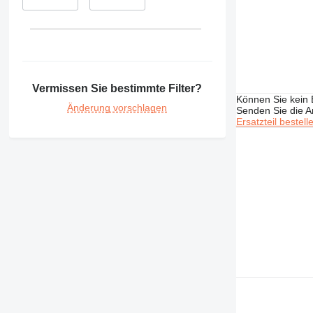
963
966
972
980
988
Vermissen Sie bestimmte Filter?
C-series
Können Sie kein E
Änderung vorschlagen
CB
Senden Sie die An
Ersatzteil bestell
CS
DE
D series
IT
M-series