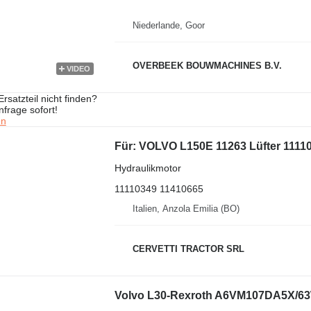
Niederlande, Goor
OVERBEEK BOUWMACHINES B.V.
VIDEO
rsatzteil nicht finden?
frage sofort!
en
Für: VOLVO L150E 11263 Lüfter 11110
Hydraulikmotor
11110349 11410665
Italien, Anzola Emilia (BO)
CERVETTI TRACTOR SRL
Volvo L30-Rexroth A6VM107DA5X/63W