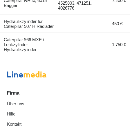
Caterpillar RH40, 6015
7.200 €
4525803, 471251,
Bagger
4026776
Hydraulikzylinder für
450 €
Caterpillar 907 H Radlader
Caterpillar 966 MXE /
Lenkzylinder
1.750 €
Hydraulikzylinder
Firma
Über uns
Hilfe
Kontakt