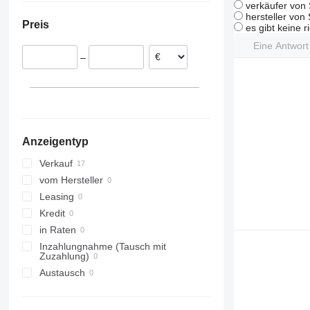
verkäufer von 
Niederlande
hersteller von
Preis
Schweiz
es gibt keine r
Slowakei
Eine Antwor
–
Anzeigentyp
Verkauf
vom Hersteller
Leasing
Kredit
in Raten
Inzahlungnahme (Tausch mit
Zuzahlung)
Austausch