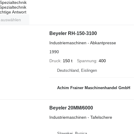
Spezialtechnik
 Spezialtechnik
ichtige Antwort
t auswählen
Beyeler RH-150-3100
Industriemaschinen - Abkantpresse
1990
Druck
150 t
Spannung
400
Deutschland, Eislingen
Achim Frainer Maschinenhandel GmbH
Beyeler 20MM/6000
Industriemaschinen - Tafelschere
Slowakei, Buzica