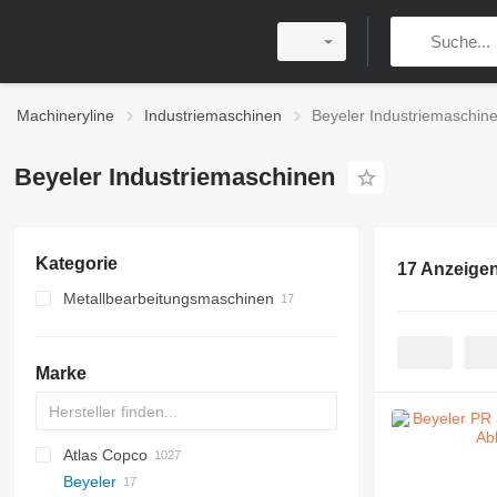
Machineryline
Industriemaschinen
Beyeler Industriemaschin
Beyeler Industriemaschinen
Kategorie
17 Anzeige
Metallbearbeitungsmaschinen
Metallpressen
Tafelscheren
Abkantpressen
Marke
Metalldrehmaschinen
Atlas Copco
PDS
APD
AB
Ensis
VZ
AG3
Beyeler
Pega
DrillAir
QAS
PDP
E-series
B-series
BM
GFS
VT