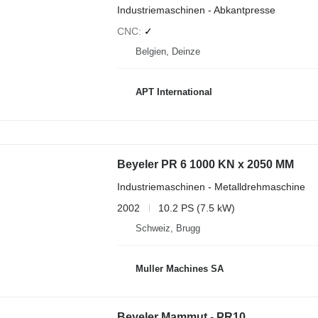
Industriemaschinen - Abkantpresse
CNC
✓
Belgien, Deinze
APT International
Beyeler PR 6 1000 KN x 2050 MM
Industriemaschinen - Metalldrehmaschine
2002
10.2 PS (7.5 kW)
Schweiz, Brugg
Muller Machines SA
Beyeler Mammut - PR10