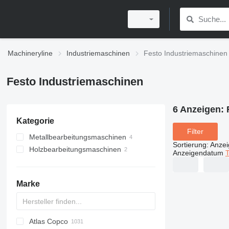
Machineryline
Industriemaschinen
Festo Industriemaschinen
Festo Industriemaschinen
6 Anzeigen:
Kategorie
Filter
Metallbearbeitungsmaschinen
Sortierung
:
Anze
Holzbearbeitungsmaschinen
Abwickelhaspeln
Anzeigendatum
T
Fräsmaschinen
Holzfräsmaschinen
Holzsägen
Marke
Zapfenschneidmaschinen
Atlas Copco
PDS
APD
AB
Ensis
VZ
AG3