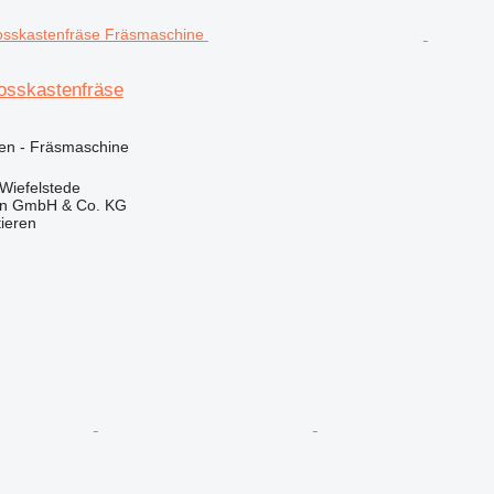
osskastenfräse
en - Fräsmaschine
Wiefelstede
en GmbH & Co. KG
tieren