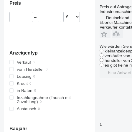
Preis
Preis auf Anfrage
Industriemaschi
–
Deutschland, 
Eberlei Maschin
Verkäufer kontak
Wie würden Sie u
kleinanzeigenp
Anzeigentyp
verkäufer von 
hersteller von
Verkauf
es gibt keine r
vom Hersteller
Eine Antwor
Leasing
Kredit
in Raten
Inzahlungnahme (Tausch mit
Zuzahlung)
Austausch
1
Baujahr