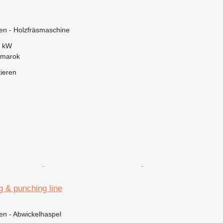
en - Holzfräsmaschine
5 kW
žmarok
tieren
g & punching line
en - Abwickelhaspel