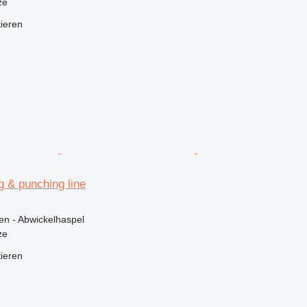
ze
tieren
g & punching line
en - Abwickelhaspel
ze
tieren