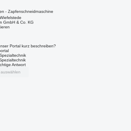
nen - Zapfenschneidmaschine
Wiefelstede
en GmbH & Co. KG
tieren
nser Portal kurz beschreiben?
ortal
Spezialtechnik
 Spezialtechnik
ichtige Antwort
t auswählen