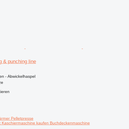
g & punching line
en - Abwickelhaspel
ze
tieren
ärmer
Pelletpresse
t
Kaschiermaschine kaufen
Buchdeckenmaschine