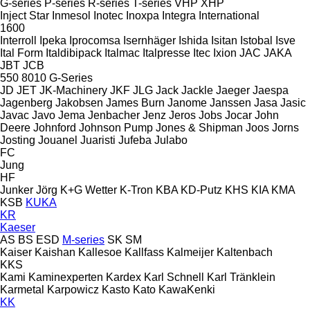
G-series
P-series
R-series
T-series
VHP
XHP
Inject Star
Inmesol
Inotec
Inoxpa
Integra
International
1600
Interroll
Ipeka
Iprocomsa
Isernhäger
Ishida
Isitan
Istobal
Isve
Ital Form
Italdibipack
Italmac
Italpresse
Itec
Ixion
JAC
JAKA
JBT
JCB
550
8010
G-Series
JD
JET
JK-Machinery
JKF
JLG
Jack
Jackle
Jaeger
Jaespa
Jagenberg
Jakobsen
James Burn
Janome
Janssen
Jasa
Jasic
Javac
Javo
Jema
Jenbacher
Jenz
Jeros
Jobs
Jocar
John
Deere
Johnford
Johnson Pump
Jones & Shipman
Joos
Jorns
Josting
Jouanel
Juaristi
Jufeba
Julabo
FC
Jung
HF
Junker
Jörg
K+G Wetter
K-Tron
KBA
KD-Putz
KHS
KIA
KMA
KSB
KUKA
KR
Kaeser
AS
BS
ESD
M-series
SK
SM
Kaiser
Kaishan
Kallesoe
Kallfass
Kalmeijer
Kaltenbach
KKS
Kami
Kaminexperten
Kardex
Karl Schnell
Karl Tränklein
Karmetal
Karpowicz
Kasto
Kato
KawaKenki
KK