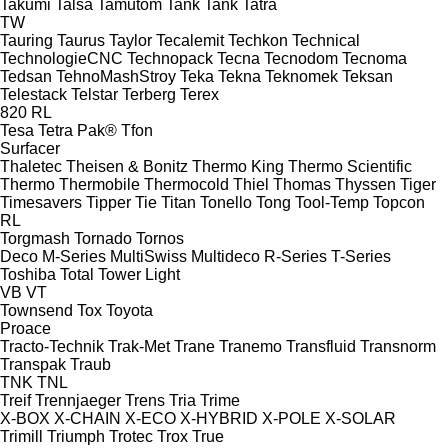
Takumi
Talsa
Tamutom
Tank
Tank
Tatra
TW
Tauring
Taurus
Taylor
Tecalemit
Techkon
Technical
TechnologieCNC
Technopack
Tecna
Tecnodom
Tecnoma
Tedsan
TehnoMashStroy
Teka
Tekna
Teknomek
Teksan
Telestack
Telstar
Terberg
Terex
820
RL
Tesa
Tetra Pak®
Tfon
Surfacer
Thaletec
Theisen & Bonitz
Thermo King
Thermo Scientific
Thermo
Thermobile
Thermocold
Thiel
Thomas
Thyssen
Tiger
Timesavers
Tipper Tie
Titan
Tonello
Tong
Tool-Temp
Topcon
RL
Torgmash
Tornado
Tornos
Deco
M-Series
MultiSwiss
Multideco
R-Series
T-Series
Toshiba
Total
Tower Light
VB
VT
Townsend
Tox
Toyota
Proace
Tracto-Technik
Trak-Met
Trane
Tranemo
Transfluid
Transnorm
Transpak
Traub
TNK
TNL
Treif
Trennjaeger
Trens
Tria
Trime
X-BOX
X-CHAIN
X-ECO
X-HYBRID
X-POLE
X-SOLAR
Trimill
Triumph
Trotec
Trox
True