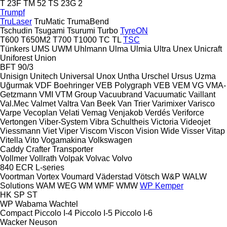
T 23F
TM 52
TS 23G 2
Trumpf
TruLaser
TruMatic
TrumaBend
Tschudin
Tsugami
Tsurumi
Turbo
TyreON
T600
T650M2
T700
T1000
TC
TL
TSC
Tünkers
UMS
UWM
Uhlmann
Ulma
Ulmia
Ultra
Unex
Unicraft
Uniforest
Union
BFT 90/3
Unisign
Unitech
Universal
Unox
Untha
Urschel
Ursus
Uzma
Uğurmak
VDF Boehringer
VEB Polygraph
VEB
VEM
VG
VMA-
Getzmann
VMI
VTM Group
Vacuubrand
Vacuumatic
Vaillant
Val.Mec
Valmet
Valtra
Van Beek
Van Trier
Varimixer
Varisco
Varpe
Vecoplan
Velati
Vemag
Venjakob
Verdés
Veriforce
Vertongen
Viber-System
Vibra Schultheis
Victoria
Videojet
Viessmann
Viet
Viper
Viscom
Viscon
Vision Wide
Visser
Vitap
Vitella
Vito
Vogamakina
Volkswagen
Caddy
Crafter
Transporter
Vollmer
Vollrath
Volpak
Volvac
Volvo
840
ECR
L-series
Voortman
Vortex
Voumard
Väderstad
Vötsch
W&P
WALW
Solutions
WAM
WEG
WM
WMF
WMW
WP Kemper
HK
SP
ST
WP
Wabama
Wachtel
Compact
Piccolo I-4
Piccolo I-5
Piccolo I-6
Wacker Neuson