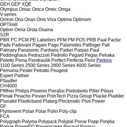
GEH
GEP
XQE
Olympus
Omac
Omca
Omec
Omga
V-series
Omron
Ona
Onan
Onis Visa
Optima
Optimum
OPTImill
Option
Orma
Orsta
Osama
S2R
PBR
PC
PCM
PE Labellers
PFM
PM
POS
PRB
Paal
Pactur
Pade
Padovani
Pagani
Pago
Palamides
Palfinger
Pall
Palmary
Panasonic
Panhans
Parker
Parpas
Paul
Peddinghaus
Pedrazzoli
Pedrollo
Pegard
Pegas
Pehaka
Peletto
Pema
Pendraulik
Perfect
Perfecta
Perin
Perkins
1100 Series
2500 Series
2800 Series
4000 Series
Pernuma
Pester
Petratto
Peugeot
Expert
Partner
Pfaudler
CH4000
Pfiffner
Philips
Phoenix
Pieralisi
Pietroberto
Piller
Pilous
Pimak
Pinacho
Piovan
PishTech
Pizza Group
Placke
Pladdet
Planatol
Plasticband
Platarg
Plockmatic
Plus Power
GF
Plymovent
Polair
Polar
Polin
Poly-clip
FCA
Polygraph
Polyma
Polypack
Polypal
Ponar
Popp
Poręba
Potisje
PowerED
Powerscreen
Poyaud
Pramac