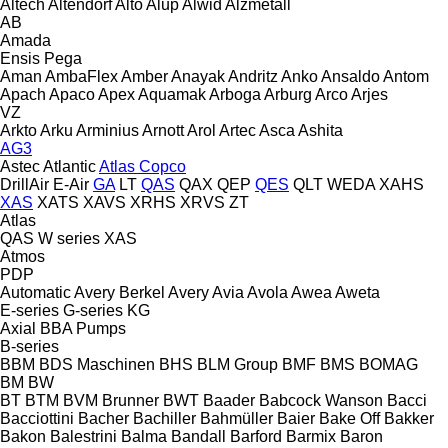
Altech
Altendorf
Alto
Alup
Alwid
Alzmetall
AB
Amada
Ensis
Pega
Aman
AmbaFlex
Amber
Anayak
Andritz
Anko
Ansaldo
Antom
Apach
Apaco
Apex
Aquamak
Arboga
Arburg
Arco
Arjes
VZ
Arkto
Arku
Arminius
Arnott
Arol
Artec
Asca
Ashita
AG3
Astec
Atlantic
Atlas Copco
DrillAir
E-Air
GA
LT
QAS
QAX
QEP
QES
QLT
WEDA
XAHS
XAS
XATS
XAVS
XRHS
XRVS
ZT
Atlas
QAS
W series
XAS
Atmos
PDP
Automatic
Avery Berkel
Avery
Avia
Avola
Awea
Aweta
E-series
G-series
KG
Axial
BBA Pumps
B-series
BBM
BDS Maschinen
BHS
BLM Group
BMF
BMS
BOMAG
BM
BW
BT
BTM
BVM Brunner
BWT
Baader
Babcock Wanson
Bacci
Bacciottini
Bacher
Bachiller
Bahmüller
Baier
Bake Off
Bakker
Bakon
Balestrini
Balma
Bandall
Barford
Barmix
Baron