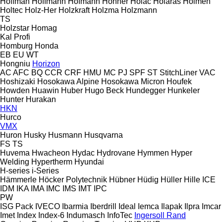
Hoffman
Hoffmann
Hofmann
Hohner
Holac
Holaras
Holmen
Holtec
Holz-Her
Holzkraft
Holzma
Holzmann
TS
Holzstar
Homag
Kal
Profi
Homburg
Honda
EB
EU
WT
Hongniu
Horizon
AC
AFC
BQ
CCR
CRF
HMU
MC
PJ
SPF
ST
StitchLiner
VAC
Hoshizaki
Hosokawa Alpine
Hosokawa Micron
Houfek
Howden
Huawin
Huber
Hugo Beck
Hundegger
Hunkeler
Hunter
Hurakan
HKN
Hurco
VMX
Huron
Husky
Husmann
Husqvarna
FS
TS
Huvema
Hwacheon
Hydac
Hydrovane
Hymmen
Hyper
Welding
Hypertherm
Hyundai
H-series
i-Series
Hämmerle
Höcker Polytechnik
Hübner
Hüdig
Hüller Hille
ICE
IDM
IKA
IMA
IMC
IMS
IMT
IPC
PW
ISG Pack
IVECO
Ibarmia
Iberdrill
Ideal
Iemca
Ilapak
Ilpra
Imcar
Imet
Index
Index-6
Indumasch
InfoTec
Ingersoll Rand