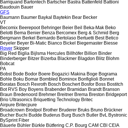
Barriquand
Bartontech
Bartscher
Bastra
Battenfeld
Battioni
Baudouin
Bauer
GFS
Baumann
Baumer
Baykal
Baytekin
Bear
Becker
VT
Becomix
Beerepoot
Behringer
Beier
Beil
Beka-Mak
Beko
Belotti
Bema
Benier
Benza
Bercomex
Berg & Schmid
Berg
Bergmann
Berkel
Bernardo
Bertolaso
Bertuetti
Best
Betico
Beyeler
Beyer
Bi-Matic
Bianco
Bickel
Biegemaster
Biesse
Rover
Skipper
Big Red
Biglia
Bijlsma Hercules
Billhöfer
Billion
Binder
Binderberger
Bitzer
Bizerba
Blackmer
Blagdon
Blitz
Blohm
Bobcat
PA
Bobst
Bode
Bodor
Boere
Bogazici Makina
Boge
Bograma
Bohle
Boku
Bomar
Bombled
Bominox
Bonfiglioli
Bonnet
Boratas
Bosch Rexroth
Bosch
Boschert
Bosfor
Boss
Bostitch
Bot RVS
Boy
Boyens
Brabender
Bramidan
Brandt
Branson
Braun
Bredenoord
Brehmer
Breitner
Brema
Breston
Bridgeport
Brio Ultrasonics
Briquetting Technology
Britec
Airpure
Britecpure
Broadcrown
Brodpol
Brother
Bruderer
Bruks
Bruno
Brückner
Bucher
Buchi
Budde
Buderus
Burg
Busch
Butler
BvL
Bystronic
BySprint Fiber
Bäuerle
Bühler
Bürkle
Bütfering
C.P. Bourg
CAM
CBI
CEIA