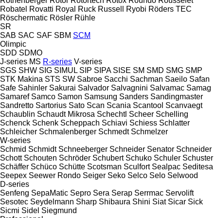
Rothenberger
Rotor
Rotortech
Rotox
Roundo
Rousselet
Robatel
Rovatti
Royal
Ruck
Russell
Ryobi
Röders TEC
Röschermatic
Rösler
Rühle
SR
SAB
SAC
SAF
SBM
SCM
Olimpic
SDD
SDMO
J-series
MS
R-series
V-series
SGS
SHW
SIG
SIMUL
SIP
SIPA
SISE
SM
SMD
SMG
SMP
STK Makina
STS
SW
Sabroe
Sacchi
Sachman
Saeilo
Safan
Safe
Sahinler
Sakurai
Salvador
Salvagnini
Salvamac
Samag
Samaref
Samco
Samon
Samsung
Sanders
Sandingmaster
Sandretto
Sartorius
Sato
Scan
Scania
Scantool
Scanvaegt
Schaublin
Schaudt Mikrosa
Schechtl
Scheer
Schelling
Schenck
Schenk
Scheppach
Schiavi
Schiess
Schlatter
Schleicher
Schmalenberger
Schmedt
Schmelzer
W-series
Schmid
Schmidt
Schneeberger
Schneider Senator
Schneider
Schott
Schouten
Schröder
Schubert
Schuko
Schuler
Schuster
Schäffer
Schüco
Schütte
Scotsman
Sculfort
Sealpac
Seditesa
Seepex
Seewer Rondo
Seiger
Seko
Selco
Selo
Selwood
D-series
Senfeng
SepaMatic
Sepro
Sera
Serap
Serrmac
Servolift
Sesotec
Seydelmann
Sharp
Shibaura
Shini
Siat
Sicar
Sick
Sicmi
Sidel
Siegmund