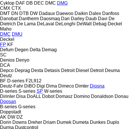
Cyklop
DAF
DB
DEC
DMC
DMG
CMX
CTX
DMT
DN
DTB
DW
Dadaux
Daewoo
Daikin
Dalex
Danfoss
Danobat
Dantherm
Daosmaq
Dari
Darley
Daub
Davi
De
Dietrich
De Lama
DeLaval
DeLonghi
DeWalt
Debag
Deckel
Maho
DMC
DMU
Deckel
FP
KF
Defum
Degen
Delta
Demag
SC
Denios
Denyo
DCA
Depco
Deprag
Desta
Detasis
Detroit Diesel
Detroit
Deuma
Deutz
BF
D-series
F2L912
Deutz-Fahr
DiBO
Digi
Dima
Dimeco
Dimter
Diosna
D-series
S-series
SP
W-series
Dirinler
Disa
DoALL
Dobot
Domasz
Domino
Donaldson
Donau
Doosan
B-series
G-series
Doppstadt
AK
DW
DZ
Dorin
Downs
Dreher
Driam
Dumek
Dumeta
Dunkes
Duplo
Durma
Dustcontrol