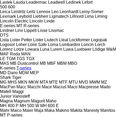
Lastek
Lauda
Leadermac
Leadwell
Ledinek
Lefort
500
600
Leica
Leistritz
Leitz
Lennox
Leo
Leonhardt
Leroy-Somer
Lexmark
Leybold
Liebherr
Ligmatech
Lillnord
Lima
Liming
Lincoln Electric
Lincoln
Linde
E-series
MT
R-series
Lindner
Linx
Lippelt
Lisse
Lissmac
DTS
Lista
Lister Petter
Lister
Liutech
Lleal
Lockformer
Logopak
Logosol
Loher
Loire Safe
Loma
Lombardini
Loncin
Lorch
Lorenz
Lotze
Lowara
Luna
Lurem
Luwa
Luxtower
Lödige
M&M
MAF Roda
MAN
LE
TGM
TGS
TGX
MAS
MB Dustcontrol
MB
MBF
MBM
MBO
K-series
T-series
MD Dario
MDM
MEP
Shark
Tiger
MG
MHS
MKN
MKW
MTA
MTE
MTF
MTU
MVD
MWM
MZ
MacPan
Macc
Macchi
Mace
Maciuś
Maco
Macpresse
Mado
Mafell
Maggi
Junior
Variosteff
Magna
Magnum
Magurit
Maho
MH 400 P
MH 500 W
MH 600 E
Mahr
Maico
Maier
Maja
Maka
Makino
Makita
Manesty
Manitou
MT
P-series