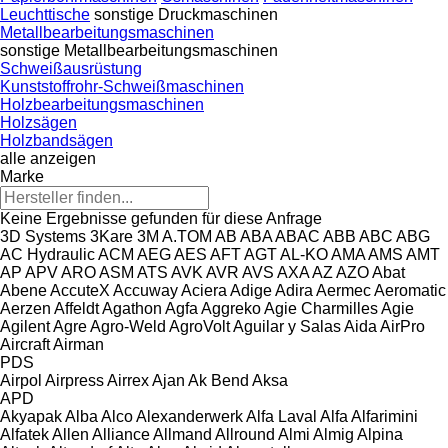
Leuchttische
sonstige Druckmaschinen
Metallbearbeitungsmaschinen
sonstige Metallbearbeitungsmaschinen
Schweißausrüstung
Kunststoffrohr-Schweißmaschinen
Holzbearbeitungsmaschinen
Holzsägen
Holzbandsägen
alle anzeigen
Marke
Keine Ergebnisse gefunden für diese Anfrage
3D Systems
3Kare
3M
A.TOM
AB
ABA
ABAC
ABB
ABC
ABG
AC Hydraulic
ACM
AEG
AES
AFT
AGT
AL-KO
AMA
AMS
AMT
AP
APV
ARO
ASM
ATS
AVK
AVR
AVS
AXA
AZ
AZO
Abat
Abene
AccuteX
Accuway
Aciera
Adige
Adira
Aermec
Aeromatic
Aerzen
Affeldt
Agathon
Agfa
Aggreko
Agie Charmilles
Agie
Agilent
Agre
Agro-Weld
AgroVolt
Aguilar y Salas
Aida
AirPro
Aircraft
Airman
PDS
Airpol
Airpress
Airrex
Ajan
Ak Bend
Aksa
APD
Akyapak
Alba
Alco
Alexanderwerk
Alfa Laval
Alfa
Alfarimini
Alfatek
Allen
Alliance
Allmand
Allround
Almi
Almig
Alpina