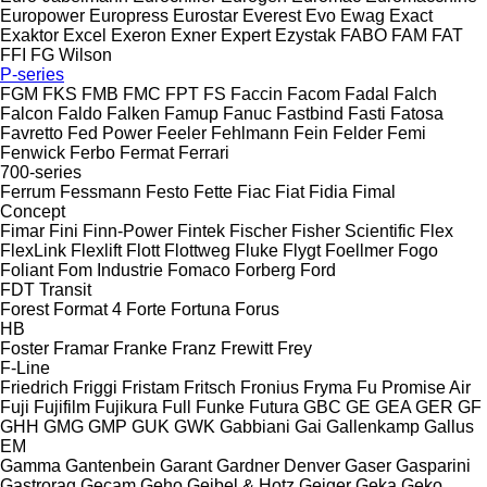
Europower
Europress
Eurostar
Everest
Evo
Ewag
Exact
Exaktor
Excel
Exeron
Exner
Expert
Ezystak
FABO
FAM
FAT
FFI
FG Wilson
P-series
FGM
FKS
FMB
FMC
FPT
FS
Faccin
Facom
Fadal
Falch
Falcon
Faldo
Falken
Famup
Fanuc
Fastbind
Fasti
Fatosa
Favretto
Fed Power
Feeler
Fehlmann
Fein
Felder
Femi
Fenwick
Ferbo
Fermat
Ferrari
700-series
Ferrum
Fessmann
Festo
Fette
Fiac
Fiat
Fidia
Fimal
Concept
Fimar
Fini
Finn-Power
Fintek
Fischer
Fisher Scientific
Flex
FlexLink
Flexlift
Flott
Flottweg
Fluke
Flygt
Foellmer
Fogo
Foliant
Fom Industrie
Fomaco
Forberg
Ford
FDT
Transit
Forest
Format 4
Forte
Fortuna
Forus
HB
Foster
Framar
Franke
Franz
Frewitt
Frey
F-Line
Friedrich
Friggi
Fristam
Fritsch
Fronius
Fryma
Fu Promise Air
Fuji
Fujifilm
Fujikura
Full
Funke
Futura
GBC
GE
GEA
GER
GF
GHH
GMG
GMP
GUK
GWK
Gabbiani
Gai
Gallenkamp
Gallus
EM
Gamma
Gantenbein
Garant
Gardner Denver
Gaser
Gasparini
Gastrorag
Gecam
Geho
Geibel & Hotz
Geiger
Geka
Geko