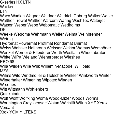
G-series
HX
LTN
Wacker
LTN
Waco
Wadkin
Wagner
Waldner
Waldrich Coburg
Walker
Walter
Walther Trowal
Walther
Warcom
Waring
WashTec
Waterjet
Watson
Weber
Webo
Webomatic
Wedholms
DF
Weeke
Wegoma
Wehrmann
Weiler
Weima
Weinbrenner
Weinig
Hydromat
Powermat
Profimat
Rondamat
Unimat
Weiss
Weisser Heilbronn
Weisser
Wektor
Wemas
Wemhöner
Wenzel
Werner & Pfleiderer
Werth
Westfalia
Wheelabrator
White
WiPa
Wieland
Wienerberger
Wiesheu
EBO 68
Wila
Wilden
Wile
Wilk
Willemin-Macodel
Willibald
MZA
Wilms
Wilo
Windmöller & Hölscher
Winkler
Winkworth
Winter
Winterhalter
Winterling
Wipotec
Wirtgen
W-series
Witt
Wittmann
Wohlenberg
Quickbinder
Wolf
Wolff
Wolfking
Woma
Wood-Mizer
Woods
Worms
Worthington Creyssensac
Wotan
Wärtsilä
Würth
XYZ
Xerox
Versant
Xrok
YCM
YILTEKS