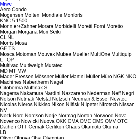
Miwe
Aero
Condo
Mogensen
Molteni
Mondiale
Monforts
KNC 5 1500
Monnier+Zahner
Morara
Morbidelli
Moretti Forni
Moretto
Morgan
Morgana
Mori Seiki
CL
NL
Morris
Mosa
GE
TS
Mosca
Motoman
Mouvex
Mubea
Mueller
MultiOne
Multiquip
LT
QP
Multivac
Multiweigh
Muratec
MD
MT
MW
Mäder Pressen
Mössner
Müller Martini
Müller
Müro
NGK
NKO
Machines
Nabertherm
Nagel
Citoborma
Multinak S
Nagema
Nakamura
Nardini
Nazzareno
Nederman
Neff
Negri
Nelson
Netmak
Netstal
Netzsch
Neuman & Esser
Newtec
Nicolas
Nieros
Nikkiso
Nikon
Nilfisk
Nilpeter
Nirotech
Nissan
NV
Nock
Nord
Nordson
Norje
Normag
Norton
Norwood
Nova
Novenco
Nowicki
Nuova
OKK
OMA
OMC
OMS
OMV
OTC
Daihen
OTT
Oemak
Oerlikon
Ohaus
Okamoto
Okuma
LB
Oliver
Olnova
Olsa
Olympian