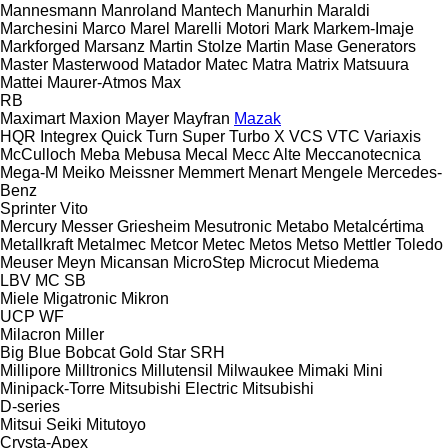
Mannesmann
Manroland
Mantech
Manurhin
Maraldi
Marchesini
Marco
Marel
Marelli Motori
Mark
Markem-Imaje
Markforged
Marsanz
Martin Stolze
Martin
Mase Generators
Master
Masterwood
Matador
Matec
Matra
Matrix
Matsuura
Mattei
Maurer-Atmos
Max
RB
Maximart
Maxion
Mayer
Mayfran
Mazak
HQR
Integrex
Quick Turn
Super Turbo X
VCS
VTC
Variaxis
McCulloch
Meba
Mebusa
Mecal
Mecc Alte
Meccanotecnica
Mega-M
Meiko
Meissner
Memmert
Menart
Mengele
Mercedes-
Benz
Sprinter
Vito
Mercury
Messer Griesheim
Mesutronic
Metabo
Metalcértima
Metallkraft
Metalmec
Metcor
Metec
Metos
Metso
Mettler Toledo
Meuser
Meyn
Micansan
MicroStep
Microcut
Miedema
LBV
MC
SB
Miele
Migatronic
Mikron
UCP
WF
Milacron
Miller
Big Blue
Bobcat
Gold Star
SRH
Millipore
Milltronics
Millutensil
Milwaukee
Mimaki
Mini
Minipack-Torre
Mitsubishi Electric
Mitsubishi
D-series
Mitsui Seiki
Mitutoyo
Crysta-Apex