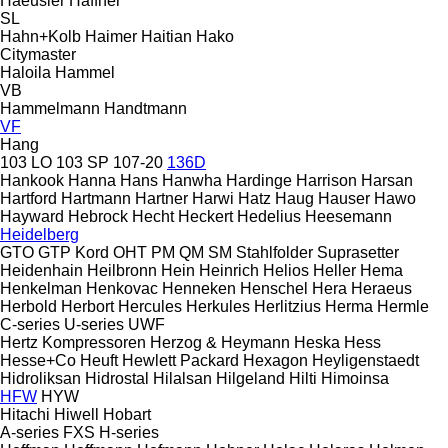
Haeusler
Haffner
SL
Hahn+Kolb
Haimer
Haitian
Hako
Citymaster
Haloila
Hammel
VB
Hammelmann
Handtmann
VF
Hang
103 LO
103 SP
107-20
136D
Hankook
Hanna
Hans
Hanwha
Hardinge
Harrison
Harsan
Hartford
Hartmann
Hartner
Harwi
Hatz
Haug
Hauser
Hawo
Hayward
Hebrock
Hecht
Heckert
Hedelius
Heesemann
Heidelberg
GTO
GTP
Kord
OHT
PM
QM
SM
Stahlfolder
Suprasetter
Heidenhain
Heilbronn
Hein
Heinrich
Helios
Heller
Hema
Henkelman
Henkovac
Henneken
Henschel
Hera
Heraeus
Herbold
Herbort
Hercules
Herkules
Herlitzius
Herma
Hermle
C-series
U-series
UWF
Hertz Kompressoren
Herzog & Heymann
Heska
Hess
Hesse+Co
Heuft
Hewlett Packard
Hexagon
Heyligenstaedt
Hidroliksan
Hidrostal
Hilalsan
Hilgeland
Hilti
Himoinsa
HFW
HYW
Hitachi
Hiwell
Hobart
A-series
FXS
H-series