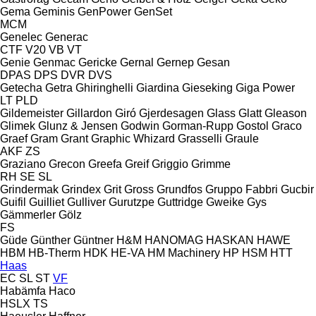
Gema
Geminis
GenPower
GenSet
MCM
Genelec
Generac
CTF
V20
VB
VT
Genie
Genmac
Gericke
Gernal
Gernep
Gesan
DPAS
DPS
DVR
DVS
Getecha
Getra
Ghiringhelli
Giardina
Gieseking
Giga Power
LT
PLD
Gildemeister
Gillardon
Giró
Gjerdesagen
Glass
Glatt
Gleason
Glimek
Glunz & Jensen
Godwin
Gorman-Rupp
Gostol
Graco
Graef
Gram
Grant
Graphic Whizard
Grasselli
Graule
AKF
ZS
Graziano
Grecon
Greefa
Greif
Griggio
Grimme
RH
SE
SL
Grindermak
Grindex
Grit
Gross
Grundfos
Gruppo Fabbri
Gucbir
Guifil
Guilliet
Gulliver
Gurutzpe
Guttridge
Gweike
Gys
Gämmerler
Gölz
FS
Güde
Günther
Güntner
H&M
HANOMAG
HASKAN
HAWE
HBM
HB‑Therm
HDK
HE-VA
HM Machinery
HP
HSM
HTT
Haas
EC
SL
ST
VF
Habämfa
Haco
HSLX
TS