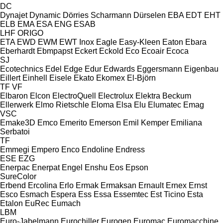
DC
Dynajet
Dynamic
Dörries Scharmann
Dürselen
EBA
EDT
EHT
ELB
EMA
ESA ENG
ESAB
LHF
ORIGO
ETA
EWD
EWM
EWT Inox
Eagle
Easy-Kleen
Eaton
Ebara
Eberhardt
Ebmpapst
Eckert
Eckold
Eco
Ecoair
Ecoca
SJ
Ecotechnics
Edel
Edge
Edur
Edwards
Eggersmann
Eigenbau
Eillert
Einhell
Eisele
Ekato
Ekomex
El-Björn
TF
VF
Elbaron
Elcon
ElectroQuell
Electrolux
Elektra Beckum
Ellerwerk
Elmo Rietschle
Eloma
Elsa
Elu
Elumatec
Emag
VSC
Emake3D
Emco
Emerito
Emerson
Emil Kemper
Emiliana
Serbatoi
TF
Emmegi
Empero
Enco
Endoline
Endress
ESE
EZG
Enerpac
Enerpat
Engel
Enshu
Eos
Epson
SureColor
Erbend
Ercolina
Erlo
Ermak
Ermaksan
Ernault
Ernex
Ernst
Esco
Esmach
Espera
Ess
Essa
Essemtec
Est Ticino
Esta
Etalon
EuRec
Eumach
LBM
Euro-Jabelmann
Eurochiller
Eurogen
Euromac
Euromacchine