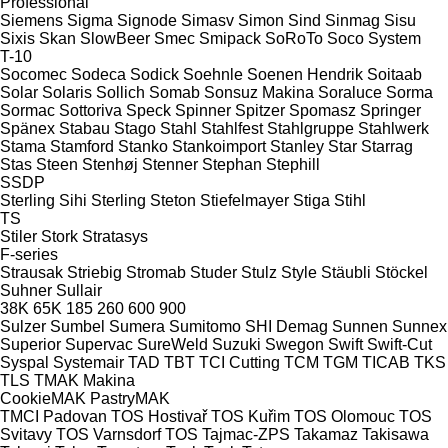
Professional
Siemens
Sigma
Signode
Simasv
Simon
Sind
Sinmag
Sisu
Sixis
Skan
SlowBeer
Smec
Smipack
SoRoTo
Soco System
T-10
Socomec
Sodeca
Sodick
Soehnle
Soenen Hendrik
Soitaab
Solar
Solaris
Sollich
Somab
Sonsuz Makina
Soraluce
Sorma
Sormac
Sottoriva
Speck
Spinner
Spitzer
Spomasz
Springer
Spänex
Stabau
Stago
Stahl
Stahlfest
Stahlgruppe
Stahlwerk
Stama
Stamford
Stanko
Stankoimport
Stanley
Star
Starrag
Stas
Steen
Stenhøj
Stenner
Stephan
Stephill
SSDP
Sterling Sihi
Sterling
Steton
Stiefelmayer
Stiga
Stihl
TS
Stiler
Stork
Stratasys
F-series
Strausak
Striebig
Stromab
Studer
Stulz
Style
Stäubli
Stöckel
Suhner
Sullair
38K
65K
185
260
600
900
Sulzer
Sumbel
Sumera
Sumitomo SHI Demag
Sunnen
Sunnex
Superior
Supervac
SureWeld
Suzuki
Swegon
Swift
Swift-Cut
Syspal
Systemair
TAD
TBT
TCI Cutting
TCM
TGM
TICAB
TKS
TLS
TMAK Makina
CookieMAK
PastryMAK
TMCI Padovan
TOS Hostivař
TOS Kuřim
TOS Olomouc
TOS
Svitavy
TOS Varnsdorf
TOS
Tajmac-ZPS
Takamaz
Takisawa