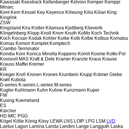
Kawasaki
Keestrack
Kellenberger
Kelvion
Kemper
Kemppi
Minarc
Kent
Kern
Kessel
Key
Keyence
Kiheung
Kilia
Kilian
King
Kinglink
ZSW
Kingsland
Kira
Kistler
Kitamura
Kjellberg
Klieverik
Klingelnberg
Klopp
Knoll
Knorr
Knuth
KoMo
Koch Technik
Koch
Kocsan
Kodak
Kohler
Koike
Kolb
Kolbe
Kolbus
Komatsu
Komax
Komori
Komplet
Komptech
Crambo
Terminator
Kondia
Koni
Konica Minolta
Koppens
Kornit
Kosme
Kotło-Pol
Kovosvit MAS
Kraft & Dele
Kramer
Kranzle
Kraus
Krause
Krauss Maffei
Kremer
KR
Krieger
Kroll
Kronen
Krones
Krumbein
Krupp
Krämer Grebe
Krøll
Kubota
D-series
K-series
L-series
M-series
Kugler
Kuhlmann
Kuhn
Kuhne
Kunzmann
Kuper
FW
Kusing
Kverneland
ES
Kärcher
HD
MIC
PGG
Kögel
Kölle
König
Kövy
LEWA
LNS
LOIP
LPG
LSM
LVD
Laetus
Lagun
Lamina
Landa
Landini
Lange
Langguth
Laska