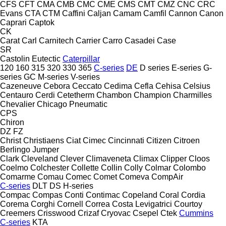
CFS
CFT
CMA
CMB
CMC
CME
CMS
CMT
CMZ
CNC
CRC
Evans
CTA
CTM
Caffini
Caljan
Camam
Camfil
Cannon
Canon
Caprari
Captok
CK
Carat
Carl
Carnitech
Carrier
Carro
Casadei
Case
SR
Castolin Eutectic
Caterpillar
120
160
315
320
330
365
C-series
DE
D series
E-series
G-
series
GC
M-series
V-series
Cazeneuve
Cebora
Ceccato
Cedima
Cefla
Cehisa
Celsius
Centauro
Cerdi
Cetetherm
Chambon
Champion
Charmilles
Chevalier
Chicago Pneumatic
CPS
Chiron
DZ
FZ
Christ
Christiaens
Ciat
Cimec
Cincinnati
Citizen
Citroen
Berlingo
Jumper
Clark
Cleveland
Clever
Climaveneta
Climax
Clipper
Cloos
Coelmo
Colchester
Collette
Collin
Colly
Colmar
Colombo
Comarme
Comau
Comec
Comet
Comeva
CompAir
C-series
DLT
DS
H-series
Compac
Compas
Conti
Contimac
Copeland
Coral
Cordia
Corema
Corghi
Cornell
Correa
Costa Levigatrici
Courtoy
Creemers
Crisswood
Crizaf
Cryovac
Csepel
Ctek
Cummins
C-series
KTA