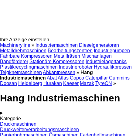
Ihre Anzeige einstellen
Machineryline
»
Industriemaschinen
Dieselgeneratoren
Metalldrehmaschinen
Bearbeitungszentren
Industriepumpen
Fahrbare Kompressoren
Metallfräsen
Mischanlagen
Bandförderer
Stationäre Kompressoren
Industrielagertanks
Plastikrecyclingmaschinen
Industrieroboter
Hydraulikpressen
Teigknetmaschinen
Abkantpressen
»
Hang
Industriemaschinen
Abat
Atlas Copco
Caterpillar
Cummins
Doosan
Heidelberg
Hurakan
Kaeser
Mazak
TyreON
»
Hang Industriemaschinen
Kategorie
Druckmaschinen
Druckweiterverarbeitungsmaschinen
Papierbohrmaschinen
Ösmaschinen
Fadenheftmaschinen