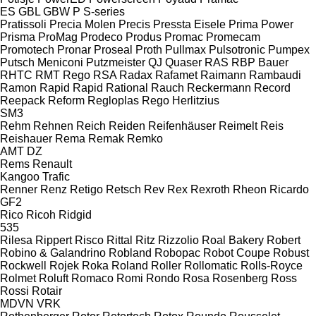
ES
GBL
GBW
P
S-series
Pratissoli
Precia Molen
Precis
Pressta Eisele
Prima Power
Prisma
ProMag
Prodeco
Produs
Promac
Promecam
Promotech
Pronar
Proseal
Proth
Pullmax
Pulsotronic
Pumpex
Putsch Meniconi
Putzmeister
QJ
Quaser
RAS
RBP Bauer
RHTC
RMT Rego
RSA
Radax
Rafamet
Raimann
Rambaudi
Ramon
Rapid
Rapid
Rational
Rauch
Reckermann
Record
Reepack
Reform
Regloplas
Rego Herlitzius
SM3
Rehm
Rehnen
Reich
Reiden
Reifenhäuser
Reimelt
Reis
Reishauer
Rema
Remak
Remko
AMT
DZ
Rems
Renault
Kangoo
Trafic
Renner
Renz
Retigo
Retsch
Rev
Rex
Rexroth
Rheon
Ricardo
GF2
Rico
Ricoh
Ridgid
535
Rilesa
Rippert
Risco
Rittal
Ritz
Rizzolio
Roal Bakery
Robert
Robino & Galandrino
Robland
Robopac
Robot Coupe
Robust
Rockwell
Rojek
Roka
Roland
Roller
Rollomatic
Rolls-Royce
Rolmet
Roluft
Romaco
Romi
Rondo
Rosa
Rosenberg
Ross
Rossi
Rotair
MDVN
VRK