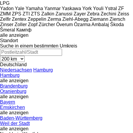
LPG
Yadon
Yale
Yamaha
Yanmar
Yaskawa
York
Youli
Ystral
ZF
ZMM
ZPS
ZTI
ZTS
Zalkin
Zanussi
Zayer
Zebra
Zechini
Zeiss
Zelfir
Zentex
Zeppelin
Zerma
Ziehl-Abegg
Ziemann
Ziersch
Zinser
Zoller
Zopf
Zürcher
Överum
Özarma Ambalaj
Škoda
Šmeral
Кампф
alle anzeigen
Standort
Suche in einem bestimmten Umkreis
Deutschland
Niedersachsen
Hamburg
Hamburg
alle anzeigen
Brandenburg
Oranienburg
alle anzeigen
Bayern
Emskirchen
alle anzeigen
Baden-Württemberg
Weil der Stadt
alle anzeigen