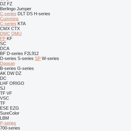
DZ
FZ
Berlingo
Jumper
C-series
DLT
DS
H-series
Cummins
C-series
KTA
CMX
CTX
DMC
DMU
FP
KF
SC
DCA
BF
D-series
F2L912
D-series
S-series
SP
W-series
Doosan
B-series
G-series
AK
DW
DZ
DC
LHF
ORIGO
SJ
TF
VF
VSC
TF
ESE
EZG
SureColor
LBM
P-series
700-series