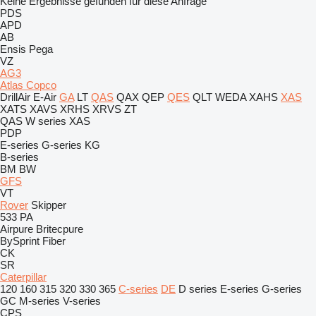
Keine Ergebnisse gefunden für diese Anfrage
PDS
APD
AB
Ensis
Pega
VZ
AG3
Atlas Copco
DrillAir
E-Air
GA
LT
QAS
QAX
QEP
QES
QLT
WEDA
XAHS
XAS
XATS
XAVS
XRHS
XRVS
ZT
QAS
W series
XAS
PDP
E-series
G-series
KG
B-series
BM
BW
GFS
VT
Rover
Skipper
533
PA
Airpure
Britecpure
BySprint Fiber
CK
SR
Caterpillar
120
160
315
320
330
365
C-series
DE
D series
E-series
G-series
GC
M-series
V-series
CPS