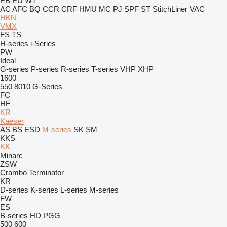
EB
EU
WT
AC
AFC
BQ
CCR
CRF
HMU
MC
PJ
SPF
ST
StitchLiner
VAC
HKN
VMX
FS
TS
H-series
i-Series
PW
Ideal
G-series
P-series
R-series
T-series
VHP
XHP
1600
550
8010
G-Series
FC
HF
KR
Kaeser
AS
BS
ESD
M-series
SK
SM
KKS
KK
Minarc
ZSW
Crambo
Terminator
KR
D-series
K-series
L-series
M-series
FW
ES
B-series
HD
PGG
500
600