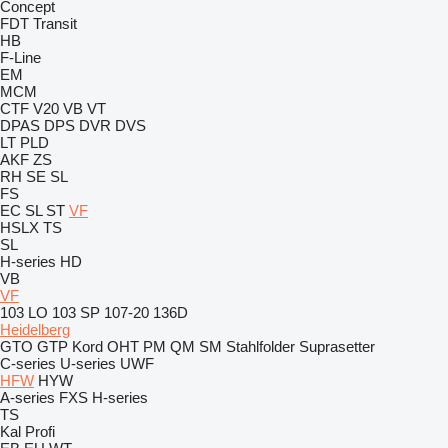
Concept
FDT
Transit
HB
F-Line
EM
MCM
CTF
V20
VB
VT
DPAS
DPS
DVR
DVS
LT
PLD
AKF
ZS
RH
SE
SL
FS
EC
SL
ST
VF
HSLX
TS
SL
H-series
HD
VB
VF
103 LO
103 SP
107-20
136D
Heidelberg
GTO
GTP
Kord
OHT
PM
QM
SM
Stahlfolder
Suprasetter
C-series
U-series
UWF
HFW
HYW
A-series
FXS
H-series
TS
Kal
Profi