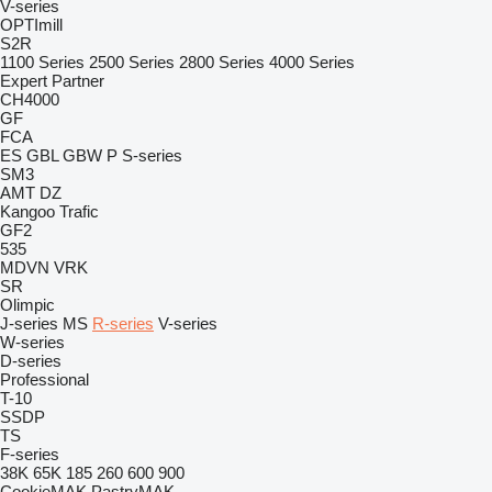
V-series
OPTImill
S2R
1100 Series
2500 Series
2800 Series
4000 Series
Expert
Partner
CH4000
GF
FCA
ES
GBL
GBW
P
S-series
SM3
AMT
DZ
Kangoo
Trafic
GF2
535
MDVN
VRK
SR
Olimpic
J-series
MS
R-series
V-series
W-series
D-series
Professional
T-10
SSDP
TS
F-series
38K
65K
185
260
600
900
CookieMAK
PastryMAK