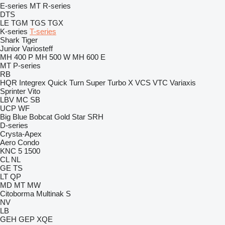
E-series
MT
R-series
DTS
LE
TGM
TGS
TGX
K-series
T-series
Shark
Tiger
Junior
Variosteff
MH 400 P
MH 500 W
MH 600 E
MT
P-series
RB
HQR
Integrex
Quick Turn
Super Turbo X
VCS
VTC
Variaxis
Sprinter
Vito
LBV
MC
SB
UCP
WF
Big Blue
Bobcat
Gold Star
SRH
D-series
Crysta-Apex
Aero
Condo
KNC 5 1500
CL
NL
GE
TS
LT
QP
MD
MT
MW
Citoborma
Multinak S
NV
LB
GEH
GEP
XQE