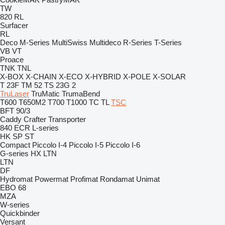
TW
820
RL
Surfacer
RL
Deco
M-Series
MultiSwiss
Multideco
R-Series
T-Series
VB
VT
Proace
TNK
TNL
X-BOX
X-CHAIN
X-ECO
X-HYBRID
X-POLE
X-SOLAR
T 23F
TM 52
TS 23G 2
TruLaser
TruMatic
TrumaBend
T600
T650M2
T700
T1000
TC
TL
TSC
BFT 90/3
Caddy
Crafter
Transporter
840
ECR
L-series
HK
SP
ST
Compact
Piccolo I-4
Piccolo I-5
Piccolo I-6
G-series
HX
LTN
LTN
DF
Hydromat
Powermat
Profimat
Rondamat
Unimat
EBO 68
MZA
W-series
Quickbinder
Versant