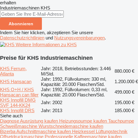
erhalten
Industriemaschinen
KHS
Abonnieren
Indem Sie hier klicken, akzeptieren Sie unsere
Datenschutzrichtlinien
und
Nutzungsvereinbarungen
.
Weitere Informationen zu KHS
Preise für KHS Industriemaschinen
KHS Ferrum,
Jahr: 2018, Betriebsstunden: 3.446
880.000 €
Atlanta
M/Std.
Jahr: 1992, Füllvolumen: 330 ml,
KHS Hansacan
1.200.000 €
Kapazität: 20.000 Flaschen/Std.
KHS O+H / KHS
Jahr: 1992, Füllvolumen: 0,33 ml,
499.000 €
Hansacan can filler
Kapazität: 20.000 Flaschen/Std.
KHS Innofill DMG
Jahr: 2002
195.000 €
SVF 144-KK24
KHS Innofill DRS
Jahr: 2013
185.000 €
Siehe auch
Diagnose Ausrüstung kaufen
Heizungspumpe kaufen
Tauchpumpe
Schweißmaschine
Wurstschneidemaschine kaufen
Bizerba Aufschnittmaschine kaufen
Heizkessel
Lüftungstechnik
Offsetdruckmaschine
Professionelle Kaffeemaschine kaufen