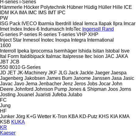
H-series
i-Series
Hämmerle
Höcker Polytechnik
Hübner
Hüdig
Hüller Hille
ICE
IDM
IKA
IMA
IMC
IMS
IMT
IPC
PW
ISG Pack
IVECO
Ibarmia
Iberdrill
Ideal
Iemca
Ilapak
Ilpra
Imcar
Imet
Index
Index-6
Indumasch
InfoTec
Ingersoll Rand
G-series
P-series
R-series
T-series
VHP
XHP
Inject Star
Inmesol
Inotec
Inoxpa
Integra
International
1600
Interroll
Ipeka
Iprocomsa
Isernhäger
Ishida
Isitan
Istobal
Isve
Ital Form
Italdibipack
Italmac
Italpresse
Itec
Ixion
JAC
JAKA
JBT
JCB
550
8010
G-Series
JD
JET
JK-Machinery
JKF
JLG
Jack
Jackle
Jaeger
Jaespa
Jagenberg
Jakobsen
James Burn
Janome
Janssen
Jasa
Jasic
Javac
Javo
Jema
Jenbacher
Jenz
Jeros
Jobs
Jocar
John
Deere
Johnford
Johnson Pump
Jones & Shipman
Joos
Jorns
Josting
Jouanel
Juaristi
Jufeba
Julabo
FC
Jung
HF
Junker
Jörg
K+G Wetter
K-Tron
KBA
KD-Putz
KHS
KIA
KMA
KSB
KUKA
KR
Kaeser