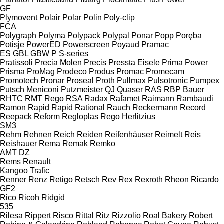
GF
Plymovent
Polair
Polar
Polin
Poly-clip
FCA
Polygraph
Polyma
Polypack
Polypal
Ponar
Popp
Poręba
Potisje
PowerED
Powerscreen
Poyaud
Pramac
ES
GBL
GBW
P
S-series
Pratissoli
Precia Molen
Precis
Pressta Eisele
Prima Power
Prisma
ProMag
Prodeco
Produs
Promac
Promecam
Promotech
Pronar
Proseal
Proth
Pullmax
Pulsotronic
Pumpex
Putsch Meniconi
Putzmeister
QJ
Quaser
RAS
RBP Bauer
RHTC
RMT Rego
RSA
Radax
Rafamet
Raimann
Rambaudi
Ramon
Rapid
Rapid
Rational
Rauch
Reckermann
Record
Reepack
Reform
Regloplas
Rego Herlitzius
SM3
Rehm
Rehnen
Reich
Reiden
Reifenhäuser
Reimelt
Reis
Reishauer
Rema
Remak
Remko
AMT
DZ
Rems
Renault
Kangoo
Trafic
Renner
Renz
Retigo
Retsch
Rev
Rex
Rexroth
Rheon
Ricardo
GF2
Rico
Ricoh
Ridgid
535
Rilesa
Rippert
Risco
Rittal
Ritz
Rizzolio
Roal Bakery
Robert