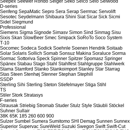
Seepex
Seewer Rondo
Seiger
Seko
Selco
Selo
Selwood
D-series
Senfeng
SepaMatic
Sepro
Sera
Serap
Serrmac
Servolift
Sesotec
Seydelmann
Shibaura
Shini
Siat
Sicar
Sick
Sicmi
Sidel
Siegmund
Professional
Siemens
Sigma
Signode
Simasv
Simon
Sind
Sinmag
Sisu
Sixis
Skan
SlowBeer
Smec
Smipack
SoRoTo
Soco System
T-10
Socomec
Sodeca
Sodick
Soehnle
Soenen Hendrik
Soitaab
Solar
Solaris
Sollich
Somab
Sonsuz Makina
Soraluce
Sorma
Sormac
Sottoriva
Speck
Spinner
Spitzer
Spomasz
Springer
Spänex
Stabau
Stago
Stahl
Stahlfest
Stahlgruppe
Stahlwerk
Stama
Stamford
Stanko
Stankoimport
Stanley
Star
Starrag
Stas
Steen
Stenhøj
Stenner
Stephan
Stephill
SSDP
Sterling Sihi
Sterling
Steton
Stiefelmayer
Stiga
Stihl
TS
Stiler
Stork
Stratasys
F-series
Strausak
Striebig
Stromab
Studer
Stulz
Style
Stäubli
Stöckel
Suhner
Sullair
38K
65K
185
260
600
900
Sulzer
Sumbel
Sumera
Sumitomo SHI Demag
Sunnen
Sunnex
Superior
Supervac
SureWeld
Suzuki
Swegon
Swift
Swift-Cut