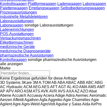
Kontrollwaagen
Plattformwaagen
Ladenwaagen
Laborwaagen
Palettenwaagen
Empfangswaagen
Selbstbedienungswaagen
Prozessausrüstungen
industrielle Metalldetektoren
Laborausstattungen
Laborwaagen
sonstige Laborausstattungen
Ladeneinrichtungen
POS-Ausstattungen
Verpackungsmaschinen
Etikettiermaschinen
medizinische Geräte
medizinische Diagnosegeräte
pharmazeutische Ausrüstungen
Kontrollwaagen
sonstige pharmazeutische Ausrüstungen
alle anzeigen
Marke
Keine Ergebnisse gefunden für diese Anfrage
3D Systems
3Kare
3M
A.TOM
AB
ABA
ABAC
ABB
ABC
ABG
AC Hydraulic
ACM
AEG
AES
AFT
AGT
AL-KO
AMA
AMS
AMT
AP
APV
ARO
ASM
ATS
AVK
AVR
AVS
AXA
AZ
AZO
Abat
Abene
AccuteX
Accuway
Aciera
Adige
Adira
Aermec
Aeromatic
Aerzen
Affeldt
Agathon
Agfa
Aggreko
Agie Charmilles
Agie
Agilent
Agre
Agro-Weld
AgroVolt
Aguilar y Salas
Aida
AirPro