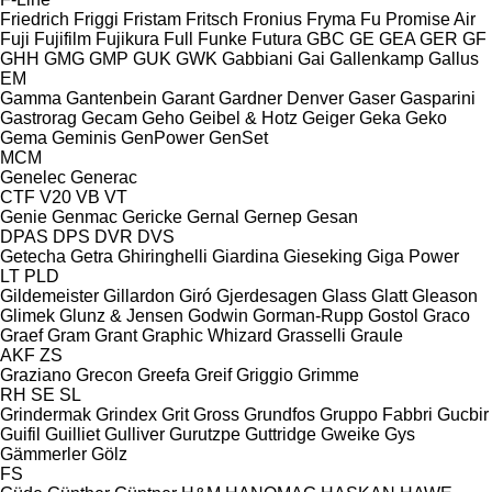
Friedrich
Friggi
Fristam
Fritsch
Fronius
Fryma
Fu Promise Air
Fuji
Fujifilm
Fujikura
Full
Funke
Futura
GBC
GE
GEA
GER
GF
GHH
GMG
GMP
GUK
GWK
Gabbiani
Gai
Gallenkamp
Gallus
EM
Gamma
Gantenbein
Garant
Gardner Denver
Gaser
Gasparini
Gastrorag
Gecam
Geho
Geibel & Hotz
Geiger
Geka
Geko
Gema
Geminis
GenPower
GenSet
MCM
Genelec
Generac
CTF
V20
VB
VT
Genie
Genmac
Gericke
Gernal
Gernep
Gesan
DPAS
DPS
DVR
DVS
Getecha
Getra
Ghiringhelli
Giardina
Gieseking
Giga Power
LT
PLD
Gildemeister
Gillardon
Giró
Gjerdesagen
Glass
Glatt
Gleason
Glimek
Glunz & Jensen
Godwin
Gorman-Rupp
Gostol
Graco
Graef
Gram
Grant
Graphic Whizard
Grasselli
Graule
AKF
ZS
Graziano
Grecon
Greefa
Greif
Griggio
Grimme
RH
SE
SL
Grindermak
Grindex
Grit
Gross
Grundfos
Gruppo Fabbri
Gucbir
Guifil
Guilliet
Gulliver
Gurutzpe
Guttridge
Gweike
Gys
Gämmerler
Gölz
FS