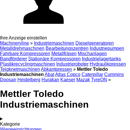
Ihre Anzeige einstellen
Machineryline
»
Industriemaschinen
Dieselgeneratoren
Metalldrehmaschinen
Bearbeitungszentren
Industriepumpen
Fahrbare Kompressoren
Metallfräsen
Mischanlagen
Bandförderer
Stationäre Kompressoren
Industrielagertanks
Plastikrecyclingmaschinen
Industrieroboter
Hydraulikpressen
Teigknetmaschinen
Abkantpressen
»
Mettler Toledo
Industriemaschinen
Abat
Atlas Copco
Caterpillar
Cummins
Doosan
Heidelberg
Hurakan
Kaeser
Mazak
TyreON
»
Mettler Toledo
Industriemaschinen
Kategorie
Wiegeeinrichtungen