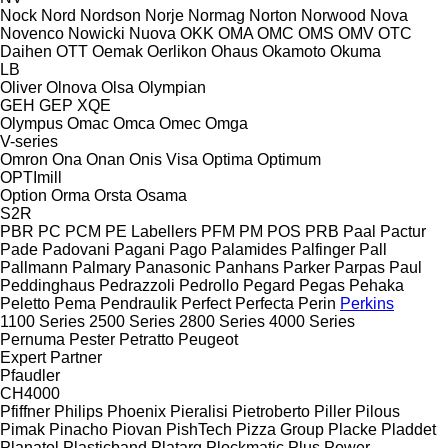
Nock
Nord
Nordson
Norje
Normag
Norton
Norwood
Nova
Novenco
Nowicki
Nuova
OKK
OMA
OMC
OMS
OMV
OTC
Daihen
OTT
Oemak
Oerlikon
Ohaus
Okamoto
Okuma
LB
Oliver
Olnova
Olsa
Olympian
GEH
GEP
XQE
Olympus
Omac
Omca
Omec
Omga
V-series
Omron
Ona
Onan
Onis Visa
Optima
Optimum
OPTImill
Option
Orma
Orsta
Osama
S2R
PBR
PC
PCM
PE Labellers
PFM
PM
POS
PRB
Paal
Pactur
Pade
Padovani
Pagani
Pago
Palamides
Palfinger
Pall
Pallmann
Palmary
Panasonic
Panhans
Parker
Parpas
Paul
Peddinghaus
Pedrazzoli
Pedrollo
Pegard
Pegas
Pehaka
Peletto
Pema
Pendraulik
Perfect
Perfecta
Perin
Perkins
1100 Series
2500 Series
2800 Series
4000 Series
Pernuma
Pester
Petratto
Peugeot
Expert
Partner
Pfaudler
CH4000
Pfiffner
Philips
Phoenix
Pieralisi
Pietroberto
Piller
Pilous
Pimak
Pinacho
Piovan
PishTech
Pizza Group
Placke
Pladdet
Planatol
Plasticband
Platarg
Plockmatic
Plus Power