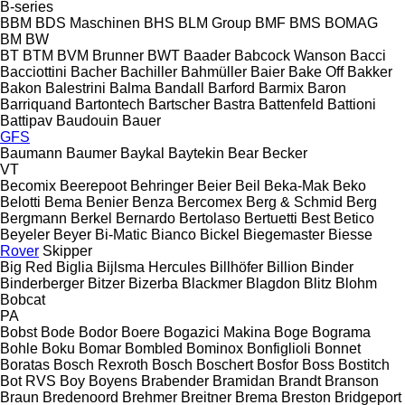
B-series
BBM
BDS Maschinen
BHS
BLM Group
BMF
BMS
BOMAG
BM
BW
BT
BTM
BVM Brunner
BWT
Baader
Babcock Wanson
Bacci
Bacciottini
Bacher
Bachiller
Bahmüller
Baier
Bake Off
Bakker
Bakon
Balestrini
Balma
Bandall
Barford
Barmix
Baron
Barriquand
Bartontech
Bartscher
Bastra
Battenfeld
Battioni
Battipav
Baudouin
Bauer
GFS
Baumann
Baumer
Baykal
Baytekin
Bear
Becker
VT
Becomix
Beerepoot
Behringer
Beier
Beil
Beka-Mak
Beko
Belotti
Bema
Benier
Benza
Bercomex
Berg & Schmid
Berg
Bergmann
Berkel
Bernardo
Bertolaso
Bertuetti
Best
Betico
Beyeler
Beyer
Bi-Matic
Bianco
Bickel
Biegemaster
Biesse
Rover
Skipper
Big Red
Biglia
Bijlsma Hercules
Billhöfer
Billion
Binder
Binderberger
Bitzer
Bizerba
Blackmer
Blagdon
Blitz
Blohm
Bobcat
PA
Bobst
Bode
Bodor
Boere
Bogazici Makina
Boge
Bograma
Bohle
Boku
Bomar
Bombled
Bominox
Bonfiglioli
Bonnet
Boratas
Bosch Rexroth
Bosch
Boschert
Bosfor
Boss
Bostitch
Bot RVS
Boy
Boyens
Brabender
Bramidan
Brandt
Branson
Braun
Bredenoord
Brehmer
Breitner
Brema
Breston
Bridgeport