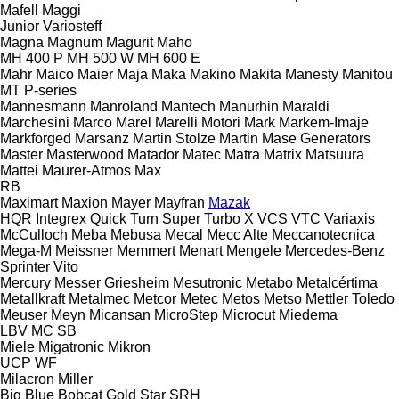
Mafell
Maggi
Junior
Variosteff
Magna
Magnum
Magurit
Maho
MH 400 P
MH 500 W
MH 600 E
Mahr
Maico
Maier
Maja
Maka
Makino
Makita
Manesty
Manitou
MT
P-series
Mannesmann
Manroland
Mantech
Manurhin
Maraldi
Marchesini
Marco
Marel
Marelli Motori
Mark
Markem-Imaje
Markforged
Marsanz
Martin Stolze
Martin
Mase Generators
Master
Masterwood
Matador
Matec
Matra
Matrix
Matsuura
Mattei
Maurer-Atmos
Max
RB
Maximart
Maxion
Mayer
Mayfran
Mazak
HQR
Integrex
Quick Turn
Super Turbo X
VCS
VTC
Variaxis
McCulloch
Meba
Mebusa
Mecal
Mecc Alte
Meccanotecnica
Mega-M
Meissner
Memmert
Menart
Mengele
Mercedes-Benz
Sprinter
Vito
Mercury
Messer Griesheim
Mesutronic
Metabo
Metalcértima
Metallkraft
Metalmec
Metcor
Metec
Metos
Metso
Mettler Toledo
Meuser
Meyn
Micansan
MicroStep
Microcut
Miedema
LBV
MC
SB
Miele
Migatronic
Mikron
UCP
WF
Milacron
Miller
Big Blue
Bobcat
Gold Star
SRH