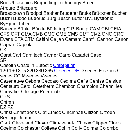
Brio Ultrasonics
Briquetting Technology
Britec
Airpure
Britecpure
Broadcrown
Brodpol
Brother
Bruderer
Bruks
Brückner
Bucher
Buchi
Budde
Buderus
Burg
Busch
Butler
BvL
Bystronic
BySprint Fiber
Bäuerle
Bühler
Bürkle
Bütfering
C.P. Bourg
CAM
CBI
CEIA
CFS
CFT
CMA
CMB
CMC
CME
CMS
CMT
CMZ
CNC
CRC
Evans
CTA
CTM
Caffini
Caljan
Camam
Camfil
Cannon
Canon
Caprari
Captok
CK
Carat
Carl
Carnitech
Carrier
Carro
Casadei
Case
SR
Casolin
Castolin Eutectic
Caterpillar
120
160
315
320
330
365
C-series
DE
D series
E-series
G-
series
GC
M-series
V-series
Cazeneuve
Cebora
Ceccato
Cedima
Cefla
Cehisa
Celsius
Centauro
Cerdi
Cetetherm
Chambon
Champion
Charmilles
Chevalier
Chicago Pneumatic
CPS
Chiron
DZ
FZ
Christ
Christiaens
Ciat
Cimec
Cincinnati
Citizen
Citroen
Berlingo
Jumper
Clark
Cleveland
Clever
Climaveneta
Climax
Clipper
Cloos
Coelmo
Colchester
Collette
Collin
Colly
Colmar
Colombo