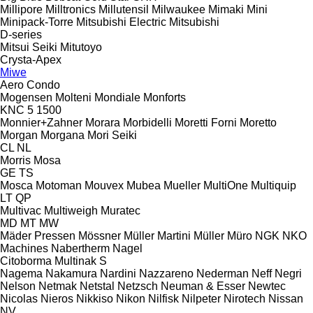
Millipore
Milltronics
Millutensil
Milwaukee
Mimaki
Mini
Minipack-Torre
Mitsubishi Electric
Mitsubishi
D-series
Mitsui Seiki
Mitutoyo
Crysta-Apex
Miwe
Aero
Condo
Mogensen
Molteni
Mondiale
Monforts
KNC 5 1500
Monnier+Zahner
Morara
Morbidelli
Moretti Forni
Moretto
Morgan
Morgana
Mori Seiki
CL
NL
Morris
Mosa
GE
TS
Mosca
Motoman
Mouvex
Mubea
Mueller
MultiOne
Multiquip
LT
QP
Multivac
Multiweigh
Muratec
MD
MT
MW
Mäder Pressen
Mössner
Müller Martini
Müller
Müro
NGK
NKO
Machines
Nabertherm
Nagel
Citoborma
Multinak S
Nagema
Nakamura
Nardini
Nazzareno
Nederman
Neff
Negri
Nelson
Netmak
Netstal
Netzsch
Neuman & Esser
Newtec
Nicolas
Nieros
Nikkiso
Nikon
Nilfisk
Nilpeter
Nirotech
Nissan
NV