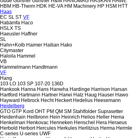
Güde
Günther
Güntner
H&M
HANOMAG
HASKAN
HAWE
HBM
HB‑Therm
HDK
HE-VA
HM Machinery
HP
HSM
HTT
Haas
EC
SL
ST
VF
Habämfa
Haco
HSLX
TS
Haeusler
Haffner
SL
Hahn+Kolb
Haimer
Haitian
Hako
Citymaster
Haloila
Hammel
VB
Hammelmann
Handtmann
VF
Hang
103 LO
103 SP
107-20
136D
Hankook
Hanna
Hans
Hanwha
Hardinge
Harrison
Harsan
Hartford
Hartmann
Hartner
Harwi
Hatz
Haug
Hauser
Hawo
Hayward
Hebrock
Hecht
Heckert
Hedelius
Heesemann
Heidelberg
GTO
GTP
Kord
OHT
PM
QM
SM
Stahlfolder
Suprasetter
Heidenhain
Heilbronn
Hein
Heinrich
Helios
Heller
Hema
Henkelman
Henkovac
Henneken
Henschel
Hera
Heraeus
Herbold
Herbort
Hercules
Herkules
Herlitzius
Herma
Hermle
C-series
U-series
UWF