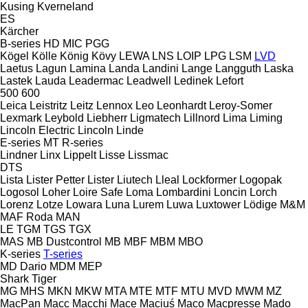
Kusing
Kverneland
ES
Kärcher
B-series
HD
MIC
PGG
Kögel
Kölle
König
Kövy
LEWA
LNS
LOIP
LPG
LSM
LVD
Laetus
Lagun
Lamina
Landa
Landini
Lange
Langguth
Laska
Lastek
Lauda
Leadermac
Leadwell
Ledinek
Lefort
500
600
Leica
Leistritz
Leitz
Lennox
Leo
Leonhardt
Leroy-Somer
Lexmark
Leybold
Liebherr
Ligmatech
Lillnord
Lima
Liming
Lincoln Electric
Lincoln
Linde
E-series
MT
R-series
Lindner
Linx
Lippelt
Lisse
Lissmac
DTS
Lista
Lister Petter
Lister
Liutech
Lleal
Lockformer
Logopak
Logosol
Loher
Loire Safe
Loma
Lombardini
Loncin
Lorch
Lorenz
Lotze
Lowara
Luna
Lurem
Luwa
Luxtower
Lödige
M&M
MAF Roda
MAN
LE
TGM
TGS
TGX
MAS
MB Dustcontrol
MB
MBF
MBM
MBO
K-series
T-series
MD Dario
MDM
MEP
Shark
Tiger
MG
MHS
MKN
MKW
MTA
MTE
MTF
MTU
MVD
MWM
MZ
MacPan
Macc
Macchi
Mace
Maciuś
Maco
Macpresse
Mado