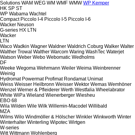
Solutions
WAM
WEG
WM
WMF
WMW
WP Kemper
HK
SP
ST
WP
Wabama
Wachtel
Compact
Piccolo I-4
Piccolo I-5
Piccolo I-6
Wacker Neuson
G-series
HX
LTN
Wacker
LTN
Waco
Wadkin
Wagner
Waldner
Waldrich Coburg
Walker
Walter
Walther Trowal
Walther
Warcom
Waring
WashTec
Waterjet
Watson
Weber
Webo
Webomatic
Wedholms
DF
Weeke
Wegoma
Wehrmann
Weiler
Weima
Weinbrenner
Weinig
Hydromat
Powermat
Profimat
Rondamat
Unimat
Weiss
Weisser Heilbronn
Weisser
Wektor
Wemas
Wemhöner
Wenzel
Werner & Pfleiderer
Werth
Westfalia
Wheelabrator
White
WiPa
Wieland
Wienerberger
Wiesheu
EBO 68
Wila
Wilden
Wile
Wilk
Willemin-Macodel
Willibald
MZA
Wilms
Wilo
Windmöller & Hölscher
Winkler
Winkworth
Winter
Winterhalter
Winterling
Wipotec
Wirtgen
W-series
Witt
Wittmann
Wohlenberg