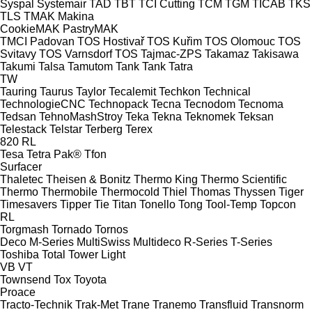
Syspal
Systemair
TAD
TBT
TCI Cutting
TCM
TGM
TICAB
TKS
TLS
TMAK Makina
CookieMAK
PastryMAK
TMCI Padovan
TOS Hostivař
TOS Kuřim
TOS Olomouc
TOS
Svitavy
TOS Varnsdorf
TOS
Tajmac-ZPS
Takamaz
Takisawa
Takumi
Talsa
Tamutom
Tank
Tank
Tatra
TW
Tauring
Taurus
Taylor
Tecalemit
Techkon
Technical
TechnologieCNC
Technopack
Tecna
Tecnodom
Tecnoma
Tedsan
TehnoMashStroy
Teka
Tekna
Teknomek
Teksan
Telestack
Telstar
Terberg
Terex
820
RL
Tesa
Tetra Pak®
Tfon
Surfacer
Thaletec
Theisen & Bonitz
Thermo King
Thermo Scientific
Thermo
Thermobile
Thermocold
Thiel
Thomas
Thyssen
Tiger
Timesavers
Tipper Tie
Titan
Tonello
Tong
Tool-Temp
Topcon
RL
Torgmash
Tornado
Tornos
Deco
M-Series
MultiSwiss
Multideco
R-Series
T-Series
Toshiba
Total
Tower Light
VB
VT
Townsend
Tox
Toyota
Proace
Tracto-Technik
Trak-Met
Trane
Tranemo
Transfluid
Transnorm