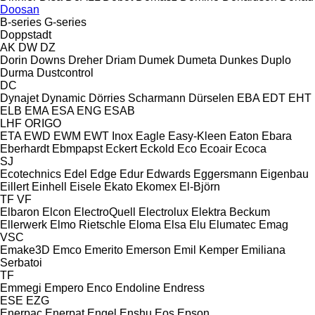
Doosan
B-series
G-series
Doppstadt
AK
DW
DZ
Dorin
Downs
Dreher
Driam
Dumek
Dumeta
Dunkes
Duplo
Durma
Dustcontrol
DC
Dynajet
Dynamic
Dörries Scharmann
Dürselen
EBA
EDT
EHT
ELB
EMA
ESA ENG
ESAB
LHF
ORIGO
ETA
EWD
EWM
EWT Inox
Eagle
Easy-Kleen
Eaton
Ebara
Eberhardt
Ebmpapst
Eckert
Eckold
Eco
Ecoair
Ecoca
SJ
Ecotechnics
Edel
Edge
Edur
Edwards
Eggersmann
Eigenbau
Eillert
Einhell
Eisele
Ekato
Ekomex
El-Björn
TF
VF
Elbaron
Elcon
ElectroQuell
Electrolux
Elektra Beckum
Ellerwerk
Elmo Rietschle
Eloma
Elsa
Elu
Elumatec
Emag
VSC
Emake3D
Emco
Emerito
Emerson
Emil Kemper
Emiliana
Serbatoi
TF
Emmegi
Empero
Enco
Endoline
Endress
ESE
EZG
Enerpac
Enerpat
Engel
Enshu
Eos
Epson