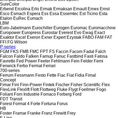
SureColor
Erbend
Ercolina
Erlo
Ermak
Ermaksan
Ernault
Ernex
Ernst
Esco
Esmach
Espera
Ess
Essa
Essemtec
Est Ticino
Esta
Etalon
EuRec
Eumach
LBM
Euro-Jabelmann
Eurochiller
Eurogen
Euromac
Euromacchine
Europower
Europress
Eurostar
Everest
Evo
Ewag
Exact
Exaktor
Excel
Exeron
Exner
Expert
Ezystak
FABO
FAM
FAT
FFI
FG Wilson
P-series
FGM
FKS
FMB
FMC
FPT
FS
Faccin
Facom
Fadal
Falch
Falcon
Faldo
Falken
Famup
Fanuc
Fastbind
Fasti
Fatosa
Favretto
Fed Power
Feeler
Fehlmann
Fein
Felder
Femi
Fenwick
Ferbo
Fermat
Ferrari
700-series
Ferrum
Fessmann
Festo
Fette
Fiac
Fiat
Fidia
Fimal
Concept
Fimar
Fini
Finn-Power
Fintek
Fischer
Fisher Scientific
Flex
FlexLink
Flexlift
Flott
Flottweg
Fluke
Flygt
Foellmer
Fogo
Foliant
Fom Industrie
Fomaco
Forberg
Ford
FDT
Transit
Forest
Format 4
Forte
Fortuna
Forus
HB
Foster
Framar
Franke
Franz
Frewitt
Frey
F-Line