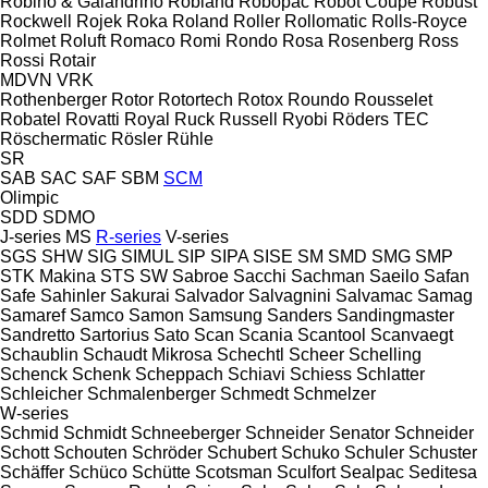
Robino & Galandrino
Robland
Robopac
Robot Coupe
Robust
Rockwell
Rojek
Roka
Roland
Roller
Rollomatic
Rolls-Royce
Rolmet
Roluft
Romaco
Romi
Rondo
Rosa
Rosenberg
Ross
Rossi
Rotair
MDVN
VRK
Rothenberger
Rotor
Rotortech
Rotox
Roundo
Rousselet
Robatel
Rovatti
Royal
Ruck
Russell
Ryobi
Röders TEC
Röschermatic
Rösler
Rühle
SR
SAB
SAC
SAF
SBM
SCM
Olimpic
SDD
SDMO
J-series
MS
R-series
V-series
SGS
SHW
SIG
SIMUL
SIP
SIPA
SISE
SM
SMD
SMG
SMP
STK Makina
STS
SW
Sabroe
Sacchi
Sachman
Saeilo
Safan
Safe
Sahinler
Sakurai
Salvador
Salvagnini
Salvamac
Samag
Samaref
Samco
Samon
Samsung
Sanders
Sandingmaster
Sandretto
Sartorius
Sato
Scan
Scania
Scantool
Scanvaegt
Schaublin
Schaudt Mikrosa
Schechtl
Scheer
Schelling
Schenck
Schenk
Scheppach
Schiavi
Schiess
Schlatter
Schleicher
Schmalenberger
Schmedt
Schmelzer
W-series
Schmid
Schmidt
Schneeberger
Schneider Senator
Schneider
Schott
Schouten
Schröder
Schubert
Schuko
Schuler
Schuster
Schäffer
Schüco
Schütte
Scotsman
Sculfort
Sealpac
Seditesa