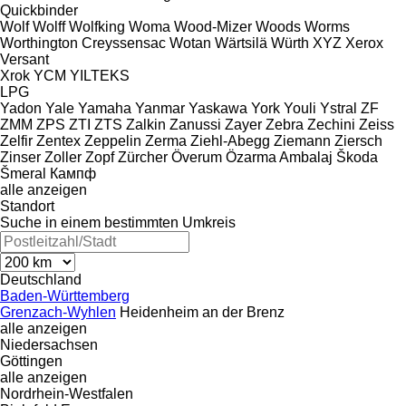
Quickbinder
Wolf
Wolff
Wolfking
Woma
Wood-Mizer
Woods
Worms
Worthington Creyssensac
Wotan
Wärtsilä
Würth
XYZ
Xerox
Versant
Xrok
YCM
YILTEKS
LPG
Yadon
Yale
Yamaha
Yanmar
Yaskawa
York
Youli
Ystral
ZF
ZMM
ZPS
ZTI
ZTS
Zalkin
Zanussi
Zayer
Zebra
Zechini
Zeiss
Zelfir
Zentex
Zeppelin
Zerma
Ziehl-Abegg
Ziemann
Ziersch
Zinser
Zoller
Zopf
Zürcher
Överum
Özarma Ambalaj
Škoda
Šmeral
Кампф
alle anzeigen
Standort
Suche in einem bestimmten Umkreis
Deutschland
Baden-Württemberg
Grenzach-Wyhlen
Heidenheim an der Brenz
alle anzeigen
Niedersachsen
Göttingen
alle anzeigen
Nordrhein-Westfalen