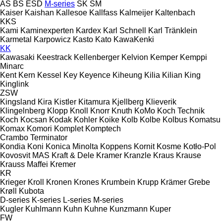
AS
BS
ESD
M-series
SK
SM
Kaiser
Kaishan
Kallesoe
Kallfass
Kalmeijer
Kaltenbach
KKS
Kami
Kaminexperten
Kardex
Karl Schnell
Karl Tränklein
Karmetal
Karpowicz
Kasto
Kato
KawaKenki
KK
Kawasaki
Keestrack
Kellenberger
Kelvion
Kemper
Kemppi
Minarc
Kent
Kern
Kessel
Key
Keyence
Kiheung
Kilia
Kilian
King
Kinglink
ZSW
Kingsland
Kira
Kistler
Kitamura
Kjellberg
Klieverik
Klingelnberg
Klopp
Knoll
Knorr
Knuth
KoMo
Koch Technik
Koch
Kocsan
Kodak
Kohler
Koike
Kolb
Kolbe
Kolbus
Komatsu
Komax
Komori
Komplet
Komptech
Crambo
Terminator
Kondia
Koni
Konica Minolta
Koppens
Kornit
Kosme
Kotło-Pol
Kovosvit MAS
Kraft & Dele
Kramer
Kranzle
Kraus
Krause
Krauss Maffei
Kremer
KR
Krieger
Kroll
Kronen
Krones
Krumbein
Krupp
Krämer Grebe
Krøll
Kubota
D-series
K-series
L-series
M-series
Kugler
Kuhlmann
Kuhn
Kuhne
Kunzmann
Kuper
FW