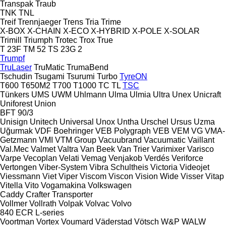
Transpak
Traub
TNK
TNL
Treif
Trennjaeger
Trens
Tria
Trime
X-BOX
X-CHAIN
X-ECO
X-HYBRID
X-POLE
X-SOLAR
Trimill
Triumph
Trotec
Trox
True
T 23F
TM 52
TS 23G 2
Trumpf
TruLaser
TruMatic
TrumaBend
Tschudin
Tsugami
Tsurumi
Turbo
TyreON
T600
T650M2
T700
T1000
TC
TL
TSC
Tünkers
UMS
UWM
Uhlmann
Ulma
Ulmia
Ultra
Unex
Unicraft
Uniforest
Union
BFT 90/3
Unisign
Unitech
Universal
Unox
Untha
Urschel
Ursus
Uzma
Uğurmak
VDF Boehringer
VEB Polygraph
VEB
VEM
VG
VMA-
Getzmann
VMI
VTM Group
Vacuubrand
Vacuumatic
Vaillant
Val.Mec
Valmet
Valtra
Van Beek
Van Trier
Varimixer
Varisco
Varpe
Vecoplan
Velati
Vemag
Venjakob
Verdés
Veriforce
Vertongen
Viber-System
Vibra Schultheis
Victoria
Videojet
Viessmann
Viet
Viper
Viscom
Viscon
Vision Wide
Visser
Vitap
Vitella
Vito
Vogamakina
Volkswagen
Caddy
Crafter
Transporter
Vollmer
Vollrath
Volpak
Volvac
Volvo
840
ECR
L-series
Voortman
Vortex
Voumard
Väderstad
Vötsch
W&P
WALW