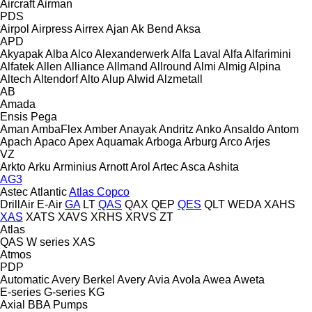
Aircraft
Airman
PDS
Airpol
Airpress
Airrex
Ajan
Ak Bend
Aksa
APD
Akyapak
Alba
Alco
Alexanderwerk
Alfa Laval
Alfa
Alfarimini
Alfatek
Allen
Alliance
Allmand
Allround
Almi
Almig
Alpina
Altech
Altendorf
Alto
Alup
Alwid
Alzmetall
AB
Amada
Ensis
Pega
Aman
AmbaFlex
Amber
Anayak
Andritz
Anko
Ansaldo
Antom
Apach
Apaco
Apex
Aquamak
Arboga
Arburg
Arco
Arjes
VZ
Arkto
Arku
Arminius
Arnott
Arol
Artec
Asca
Ashita
AG3
Astec
Atlantic
Atlas Copco
DrillAir
E-Air
GA
LT
QAS
QAX
QEP
QES
QLT
WEDA
XAHS
XAS
XATS
XAVS
XRHS
XRVS
ZT
Atlas
QAS
W series
XAS
Atmos
PDP
Automatic
Avery Berkel
Avery
Avia
Avola
Awea
Aweta
E-series
G-series
KG
Axial
BBA Pumps