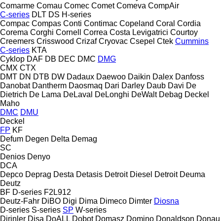
Comarme
Comau
Comec
Comet
Comeva
CompAir
C-series
DLT
DS
H-series
Compac
Compas
Conti
Contimac
Copeland
Coral
Cordia
Corema
Corghi
Cornell
Correa
Costa Levigatrici
Courtoy
Creemers
Crisswood
Crizaf
Cryovac
Csepel
Ctek
Cummins
C-series
KTA
Cyklop
DAF
DB
DEC
DMC
DMG
CMX
CTX
DMT
DN
DTB
DW
Dadaux
Daewoo
Daikin
Dalex
Danfoss
Danobat
Dantherm
Daosmaq
Dari
Darley
Daub
Davi
De
Dietrich
De Lama
DeLaval
DeLonghi
DeWalt
Debag
Deckel
Maho
DMC
DMU
Deckel
FP
KF
Defum
Degen
Delta
Demag
SC
Denios
Denyo
DCA
Depco
Deprag
Desta
Detasis
Detroit Diesel
Detroit
Deuma
Deutz
BF
D-series
F2L912
Deutz-Fahr
DiBO
Digi
Dima
Dimeco
Dimter
Diosna
D-series
S-series
SP
W-series
Dirinler
Disa
DoALL
Dobot
Domasz
Domino
Donaldson
Donau