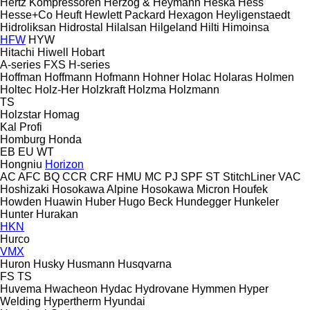
Hertz Kompressoren
Herzog & Heymann
Heska
Hess
Hesse+Co
Heuft
Hewlett Packard
Hexagon
Heyligenstaedt
Hidroliksan
Hidrostal
Hilalsan
Hilgeland
Hilti
Himoinsa
HFW
HYW
Hitachi
Hiwell
Hobart
A-series
FXS
H-series
Hoffman
Hoffmann
Hofmann
Hohner
Holac
Holaras
Holmen
Holtec
Holz-Her
Holzkraft
Holzma
Holzmann
TS
Holzstar
Homag
Kal
Profi
Homburg
Honda
EB
EU
WT
Hongniu
Horizon
AC
AFC
BQ
CCR
CRF
HMU
MC
PJ
SPF
ST
StitchLiner
VAC
Hoshizaki
Hosokawa Alpine
Hosokawa Micron
Houfek
Howden
Huawin
Huber
Hugo Beck
Hundegger
Hunkeler
Hunter
Hurakan
HKN
Hurco
VMX
Huron
Husky
Husmann
Husqvarna
FS
TS
Huvema
Hwacheon
Hydac
Hydrovane
Hymmen
Hyper
Welding
Hypertherm
Hyundai