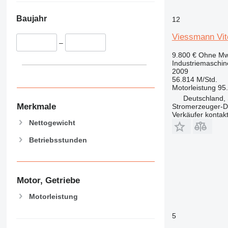
Baujahr
12
Viessmann Vit
–
9.800 €
Ohne Mw
Industriemaschin
2009
56.814 M/Std.
Motorleistung
95
Deutschland, 
Merkmale
Stromerzeuger-D
Verkäufer kontak
Nettogewicht
Betriebsstunden
Motor, Getriebe
Motorleistung
5