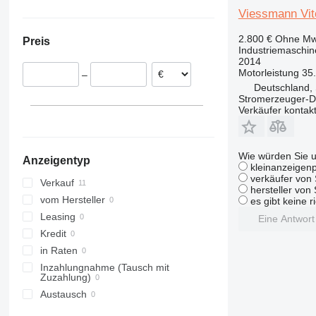
Bielefeld
Emskirchen
Viessmann Vi
2.800 €
Ohne Mw
Preis
Industriemaschin
2014
Motorleistung
35
–
Deutschland, 
Stromerzeuger-D
Verkäufer kontak
Wie würden Sie u
Anzeigentyp
kleinanzeigenp
verkäufer von 
Verkauf
hersteller von
vom Hersteller
es gibt keine r
Leasing
Eine Antwor
Kredit
in Raten
Inzahlungnahme (Tausch mit
Zuzahlung)
Austausch