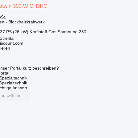
totwin 300-W CH3HC
St.
en - Blockheizkraftwerk
.37 PS (26 kW)
Kraftstoff
Gas
Spannung
230
Strehla
iscount.com
tieren
nser Portal kurz beschreiben?
ortal
Spezialtechnik
 Spezialtechnik
ichtige Antwort
t auswählen