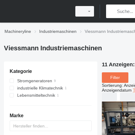
Machineryline
Industriemaschinen
Viessmann Industriemasc
Viessmann Industriemaschinen
11 Anzeigen
Kategorie
Filter
Stromgeneratoren
Sortierung
:
Anze
industrielle Klimatechnik
Blockheizkraftwerke
Anzeigendatum
T
Lebensmitteltechnik
Gasgeneratoren
Heizkessel
Kühlanlagen
Öl Heizkessel
Gewerbekühlschränke
Marke