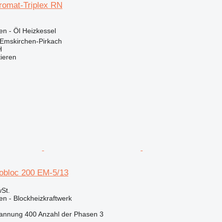
omat-Triplex RN
en - Öl Heizkessel
 Emskirchen-Pirkach
H
tieren
obloc 200 EM-5/13
St.
en - Blockheizkraftwerk
annung
400
Anzahl der Phasen
3