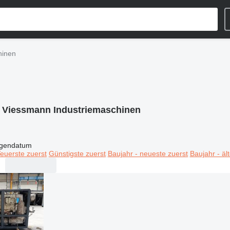
hinen
:
Viessmann Industriemaschinen
igendatum
euerste zuerst
Günstigste zuerst
Baujahr - neueste zuerst
Baujahr - äl