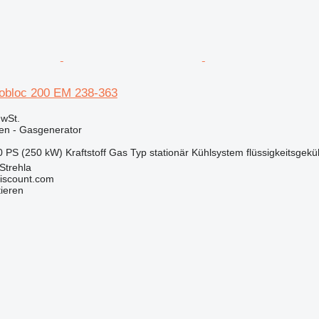
obloc 200 EM 238-363
wSt.
en - Gasgenerator
0 PS (250 kW)
Kraftstoff
Gas
Typ
stationär
Kühlsystem
flüssigkeitsgekü
Strehla
iscount.com
tieren