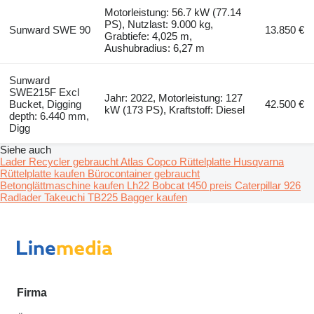
Motorleistung: 56.7 kW (77.14
PS), Nutzlast: 9.000 kg,
Sunward SWE 90
13.850 €
Grabtiefe: 4,025 m,
Aushubradius: 6,27 m
Sunward
SWE215F Excl
Jahr: 2022, Motorleistung: 127
Bucket, Digging
42.500 €
kW (173 PS), Kraftstoff: Diesel
depth: 6.440 mm,
Digg
Siehe auch
Lader
Recycler gebraucht
Atlas Copco Rüttelplatte
Husqvarna
Rüttelplatte kaufen
Bürocontainer gebraucht
Betonglättmaschine kaufen
Lh22
Bobcat t450 preis
Caterpillar 926
Radlader
Takeuchi TB225 Bagger kaufen
Firma