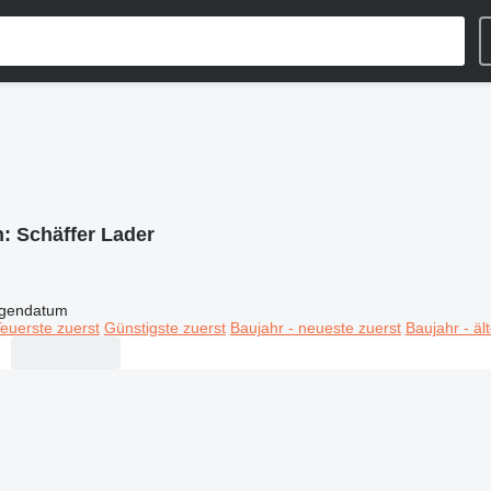
n:
Schäffer Lader
igendatum
euerste zuerst
Günstigste zuerst
Baujahr - neueste zuerst
Baujahr - äl