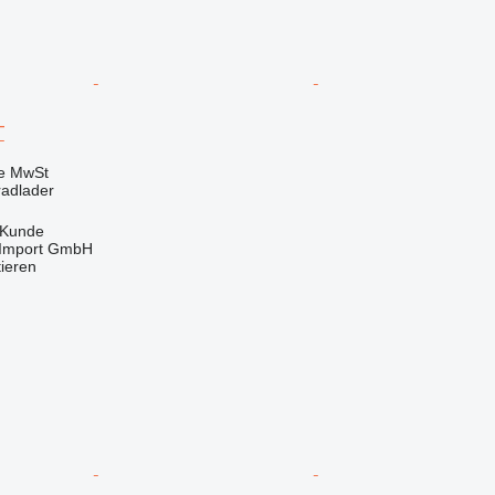
T
ve MwSt
radlader
 Kunde
t-Import GmbH
tieren