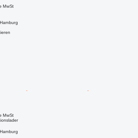
ve MwSt
 Hamburg
tieren
ve MwSt
tionslader
 Hamburg