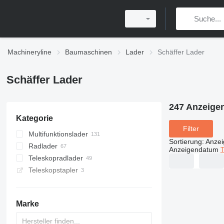
Machineryline
Baumaschinen
Lader
Schäffer Lader
Schäffer Lader
247 Anzeige
Kategorie
Filter
Multifunktionslader
Sortierung
:
Anze
Radlader
Anzeigendatum
T
Teleskopradlader
Teleskopstapler
Marke