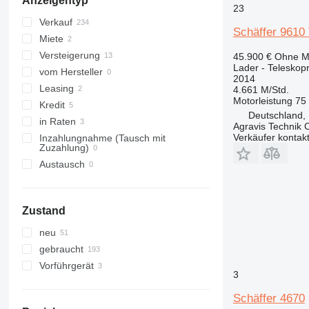
Anzeigentyp
953
23
955
Verkauf
Schäffer 9610
956
Miete
962
Versteigerung
45.900 €
Ohne M
963
Lader - Teleskop
vom Hersteller
2014
966
Leasing
4.661 M/Std.
972
Motorleistung
75
Kredit
Deutschland,
973
in Raten
Agravis Technik
980
Verkäufer kontak
Inzahlungnahme (Tausch mit
Zuzahlung)
982
Austausch
986
988
990
Zustand
992
D series
neu
F-series
gebraucht
G-series
Vorführgerät
3
GC
Schäffer 4670
IT