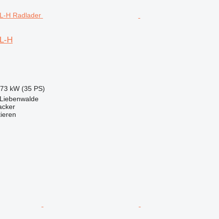
 L-H
.73 kW (35 PS)
 Liebenwalde
acker
tieren