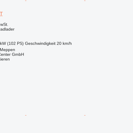
 T
wSt.
radlader
 kW (102 PS)
Geschwindigkeit
20 km/h
 Meppen
 Center GmbH
tieren