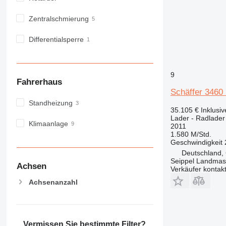
Zentralschmierung
Differentialsperre
9
Fahrerhaus
Schäffer 346
Standheizung
35.105 €
Inklusi
Lader - Radlader
Klimaanlage
2011
1.580 M/Std.
Geschwindigkeit
Deutschland,
Seippel Landmas
Achsen
Verkäufer kontak
Achsenanzahl
Vermissen Sie bestimmte Filter?