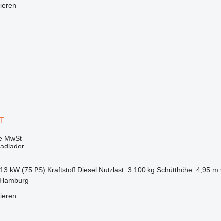
tieren
 T
ve MwSt
radlader
.13 kW (75 PS)
Kraftstoff
Diesel
Nutzlast
3.100 kg
Schütthöhe
4,95 m
 Hamburg
tieren