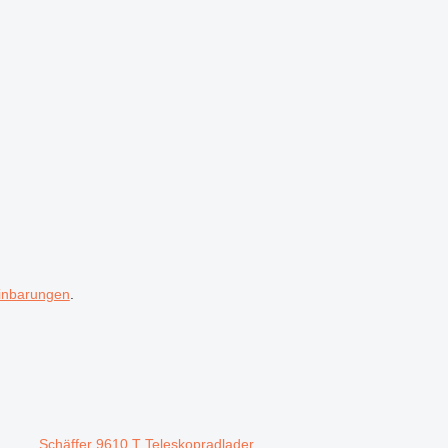
inbarungen
.
Schäffer 9610 T Teleskopradlader