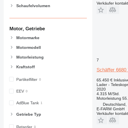
Verkäufer kontak
Schaufelvolumen
Motor, Getriebe
Motormarke
Motormodell
Motorleistung
7
Kraftstoff
Schäffer 6680
Partikelfilter
65.450 €
Inklusi
Lader - Teleskop
2020
EEV
4.315 M/Std.
Motorleistung
55
AdBlue Tank
Deutschland,
E-FARM GmbH
Verkäufer kontak
Getriebe Typ
Retarder