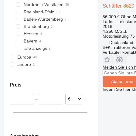
Nordrhein-Westfalen
Wildeshausen
Hamburg
824
457
4070
Schäffer 8620
Rheinland-Pfalz
Hildesheim
Münster
906
535
4080
56.000 €
Ohne M
Baden-Württemberg
Oldenburg
Altenberge
Frankenthal
907
550
5080
Lader - Teleskop
2018
Brandenburg
Braunschweig
Recklinghausen
Freiburg im Breisgau
908
Robot
9080
4.250 M/Std.
Hessen
Stuhr
Köln
Potsdam
910
S-Series
T-series
Motorleistung
75
Bayern
Salzhausen
Olfen
Oranienburg
Gross-Umstadt
914
TM
Deutschland,
B+K Traktoren V
alle anzeigen
Meppen
Hagen
Darmstadt
Biessenhofen
Kiel
Magdeburg
Demmin
Bremen
918
Verkäufer kontak
Goldbach
alle anzeigen
920
Europa
924
andere
Österreich
Melden Sie sich 
926
Polen
Ukraine
928
Frankreich
Abonnieren
Preis
930
Niederlande
Indem Sie hier kl
931
Belgien
–
936
Dänemark
938
Schweden
941
Rumänien
943
alle anzeigen
950