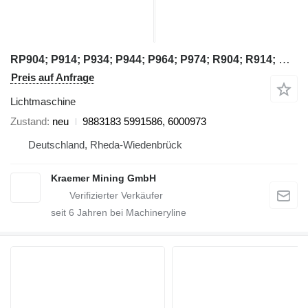
RP904; P914; P934; P944; P964; P974; R904; R914; R922; R924; R93 9883183 Lichtmaschine für Liebherr RP904; P914; P934; P944; P964; P974; R904; R914; R922; R924; R93 Planierraupe
Preis auf Anfrage
Lichtmaschine
Zustand
neu
9883183 5991586, 6000973
Deutschland, Rheda-Wiedenbrück
Kraemer Mining GmbH
seit
6
Jahren bei Machineryline