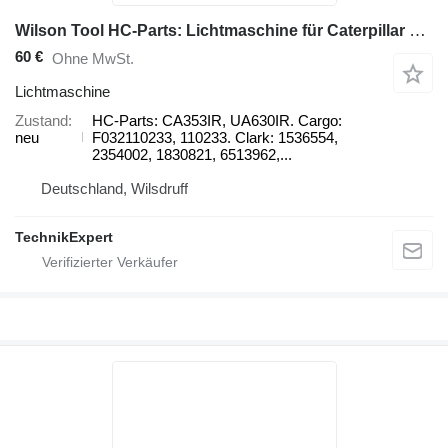
Wilson Tool HC-Parts: Lichtmaschine für Caterpillar CP-323 Walze
60 €
Ohne MwSt.
Lichtmaschine
Zustand
HC-Parts: CA353IR, UA630IR. Cargo:
neu
F032110233, 110233. Clark: 1536554,
2354002, 1830821, 6513962,...
Deutschland, Wilsdruff
TechnikExpert