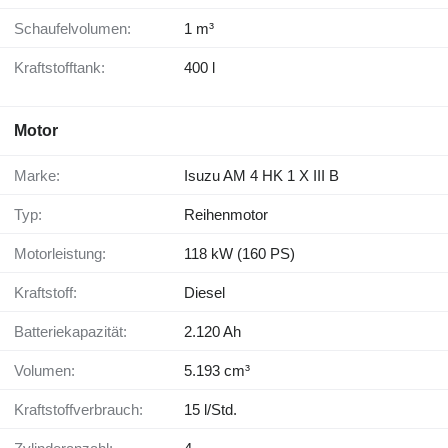
Schaufelvolumen:
1 m³
Kraftstofftank:
400 l
Motor
Marke:
Isuzu AM 4 HK 1 X III B
Typ:
Reihenmotor
Motorleistung:
118 kW (160 PS)
Kraftstoff:
Diesel
Batteriekapazität:
2.120 Ah
Volumen:
5.193 cm³
Kraftstoffverbrauch:
15 l/Std.