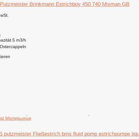
Putzmeister Brinkmann Estrichboy 450 740 Mixman GB
wSt.
)
azität
5 m3/h
 Ostercappeln
tieren
uid Mörtelpumpe
putzmeister Fließestrich bms fluid pomp estrichpumpe liqu