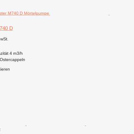
M740 D
wSt.
zität
4 m3/h
 Ostercappeln
tieren
e