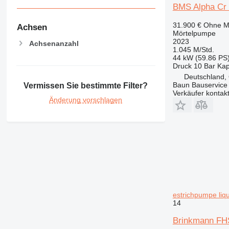
BMS Alpha Cr 
31.900 €
Ohne M
Achsen
Mörtelpumpe
2023
Achsenanzahl
1.045 M/Std.
44 kW (59.86 PS
Druck
10 Bar
Kap
Deutschland,
Baun Bauservice
Vermissen Sie bestimmte Filter?
Verkäufer kontak
Änderung vorschlagen
estrichpumpe liq
14
Brinkmann FHS 