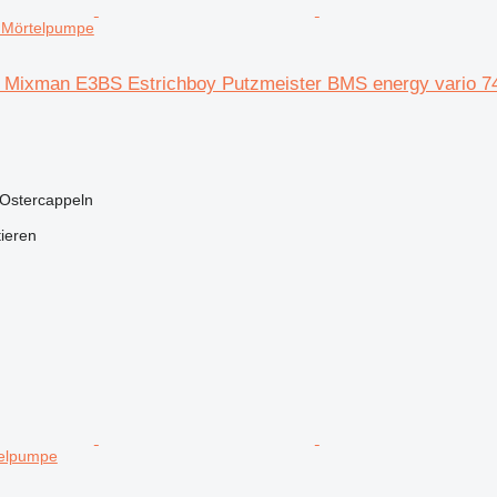
0 Mörtelpumpe
Mixman E3BS Estrichboy Putzmeister BMS energy vario 7
 Ostercappeln
tieren
elpumpe