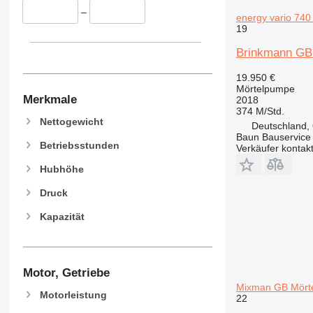
–
energy vario 74
19
Brinkmann GB 
19.950 €
Mörtelpumpe
Merkmale
2018
374 M/Std.
Nettogewicht
Deutschland,
Baun Bauservice
Betriebsstunden
Verkäufer kontak
Hubhöhe
Druck
Kapazität
Motor, Getriebe
Mixman GB Mört
Motorleistung
22