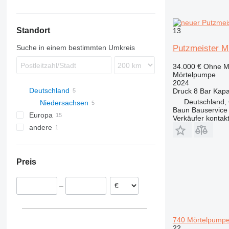
M-series
Standort
13
Suche in einem bestimmten Umkreis
Putzmeister 
34.000 €
Ohne M
Mörtelpumpe
2024
Deutschland
Druck
8 Bar
Kapa
Deutschland,
Niedersachsen
Baun Bauservice
Europa
Ostercappeln
Verkäufer kontak
andere
Belgien
Polen
Ukraine
Spanien
Preis
Niederlande
Luxemburg
–
Ungarn
740 Mörtelpump
22