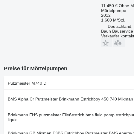
11.450 €
Ohne M
Mörtelpumpe
2012
1.600 M/Std.
Deutschland,
Baun Bauservice
Verkäufer kontak
Preise für Mörtelpumpen
Putzmeister M740 D
BMS Alpha Cr Putzmeister Brinkmann Estrichboy 450 740 Mixman
Brinkmann FHS putzmeister Fließestrich bms fluid pomp estrichp
liquid
Brinkmann GB Mixman E3BS Estrichboy Putzmeister BMS energy 