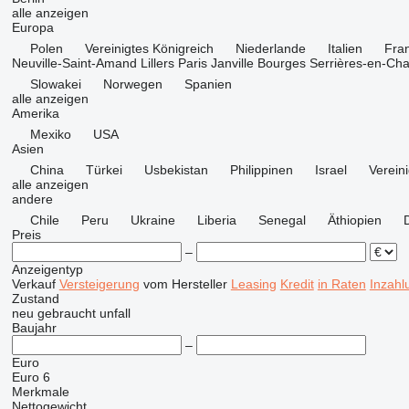
alle anzeigen
Europa
Polen
Vereinigtes Königreich
Niederlande
Italien
Fran
Neuville-Saint-Amand
Lillers
Paris
Janville
Bourges
Serrières-en-Ch
Slowakei
Norwegen
Spanien
alle anzeigen
Amerika
Mexiko
USA
Asien
China
Türkei
Usbekistan
Philippinen
Israel
Verein
alle anzeigen
andere
Chile
Peru
Ukraine
Liberia
Senegal
Äthiopien
Preis
–
Anzeigentyp
Verkauf
Versteigerung
vom Hersteller
Leasing
Kredit
in Raten
Inzahl
Zustand
neu
gebraucht
unfall
Baujahr
–
Euro
Euro 6
Merkmale
Nettogewicht