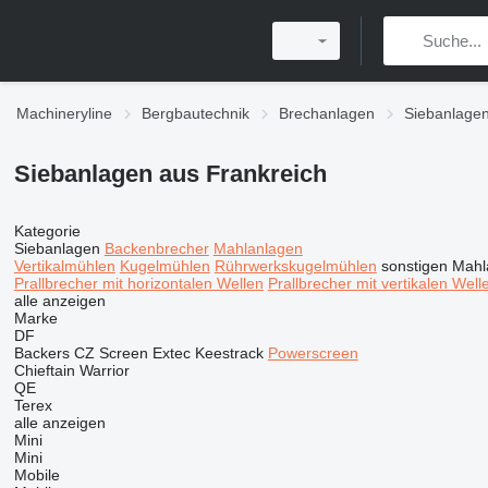
Machineryline
Bergbautechnik
Brechanlagen
Siebanlagen
Siebanlagen‎ aus Frankreich
Kategorie
Siebanlagen‎
Backenbrecher
Mahlanlagen
Vertikalmühlen
Kugelmühlen
Rührwerkskugelmühlen
sonstigen Mahl
Prallbrecher mit horizontalen Wellen
Prallbrecher mit vertikalen Well
alle anzeigen
Marke
DF
Backers
CZ Screen
Extec
Keestrack
Powerscreen
Chieftain
Warrior
QE
Terex
alle anzeigen
Mini
Mini
Mobile