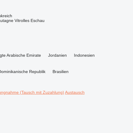
kreich
autagne
Vitrolles
Eschau
igte Arabische Emirate
Jordanien
Indonesien
Dominikanische Republik
Brasilien
ungnahme (Tausch mit Zuzahlung)
Austausch