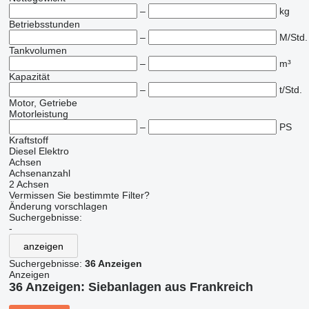
–
kg
Betriebsstunden
–
M/Std.
Tankvolumen
–
m³
Kapazität
–
t/Std.
Motor, Getriebe
Motorleistung
–
PS
Kraftstoff
Diesel
Elektro
Achsen
Achsenanzahl
2 Achsen
Vermissen Sie bestimmte Filter?
Änderung vorschlagen
Suchergebnisse:
-
anzeigen
Suchergebnisse:
36 Anzeigen
Anzeigen
36 Anzeigen:
Siebanlagen‎ aus Frankreich