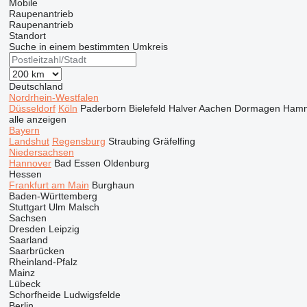
Mobile
Raupenantrieb
Raupenantrieb
Standort
Suche in einem bestimmten Umkreis
Deutschland
Nordrhein-Westfalen
Düsseldorf
Köln
Paderborn
Bielefeld
Halver
Aachen
Dormagen
Ham
alle anzeigen
Bayern
Landshut
Regensburg
Straubing
Gräfelfing
Niedersachsen
Hannover
Bad Essen
Oldenburg
Hessen
Frankfurt am Main
Burghaun
Baden-Württemberg
Stuttgart
Ulm
Malsch
Sachsen
Dresden
Leipzig
Saarland
Saarbrücken
Rheinland-Pfalz
Mainz
Lübeck
Schorfheide
Ludwigsfelde
Berlin