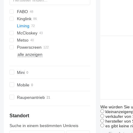
FABO
DF
60
SM
E-series
Kinglink
S-series
FTB
542
PC
Combo
Liming
FTI
640
Explorer
2LSX
Mobiscreen
McCloskey
FTS
Frontier
KL
516
Metso
Fullstar
Novum
ZSW
R-series
Powerscreen
MCK
S-series
Lokotrack
alle anzeigen
ME
V-series
Nordberg
Chieftain
MPB
CS
Remax
QA
820
683
T5
1412
Orbital 3000
PRO
Commander
RM
QE
883+
694
TS
Warrior
TSV
873
Mini
883
Mobile
Raupenantrieb
Wie würden Sie u
kleinanzeigenp
Standort
verkäufer von 
hersteller von
Suche in einem bestimmten Umkreis
es gibt keine r