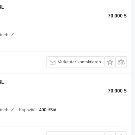
6L
70.000 $
rieb
✓
Verkäufer kontaktieren
6L
70.000 $
rieb
✓
Kapazität
400 t/Std.