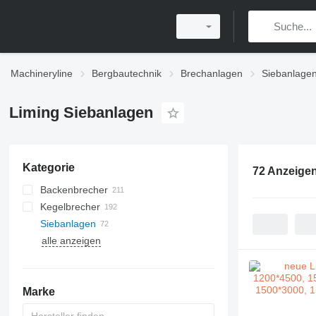
Machineryline
Bergbautechnik
Brechanlagen
Siebanlagen
Liming Siebanlagen‎
Kategorie
72 Anzeige
Backenbrecher
Kegelbrecher
Siebanlagen‎
alle anzeigen
Prallbrecher mit horizontalen
Kugelmühlen
Wellen
Trapez-Mühlen
Prallbrecher mit vertikalen Wellen
Marke