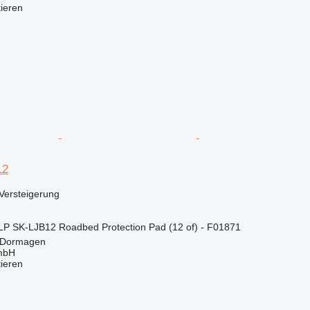
tieren
12
Versteigerung
P SK-LJB12 Roadbed Protection Pad (12 of) - F01871
 Dormagen
mbH
tieren