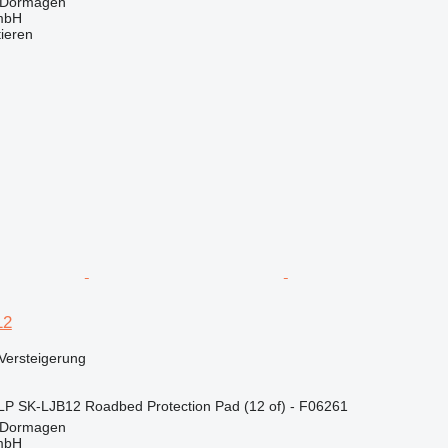
 Dormagen
mbH
tieren
12
Versteigerung
P SK-LJB12 Roadbed Protection Pad (12 of) - F06261
 Dormagen
mbH