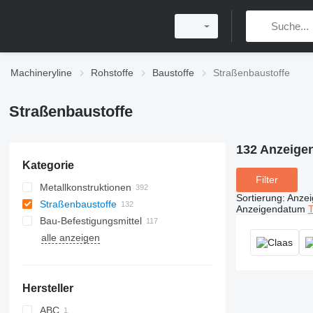
Machineryline
Rohstoffe
Baustoffe
Straßenbaustoffe
Straßenbaustoffe
132 Anzeige
Kategorie
Filter
Metallkonstruktionen
Sortierung
:
Anze
Straßenbaustoffe
Anzeigendatum
T
Bau-Befestigungsmittel
alle anzeigen
Anschlagmittel
Schrauben
Nägel
Hersteller
Fittings
Spannmuttern
ABC