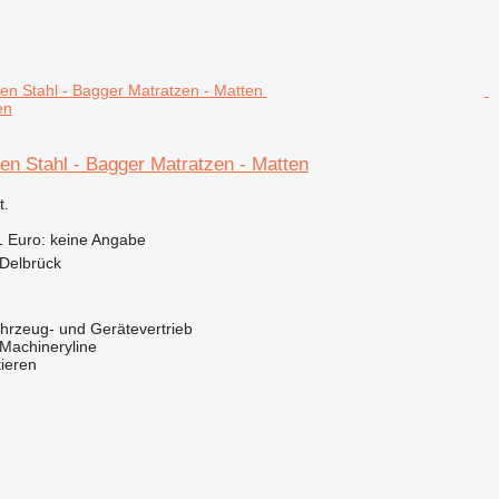
en
en Stahl - Bagger Matratzen - Matten
.
1 Euro: keine Angabe
 Delbrück
zeug- und Gerätevertrieb
Machineryline
tieren