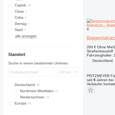
Keildübel
Captok
Winkelkonsolen
Claas
CK
Rohrschellen
Coba
Heftklammern
Demag
Matratzen - Matt
Gewindestangen
4
Stahl
Dübel
alle anzeigen
Baggermatratz
Schneidschrauben
sonstige Befestigungselemente
260 €
Ohne MwSt
Straßenbaustoff
Standort
Fahrzeughalter: 
Deutschland,
Suche in einem bestimmten Umkreis
PEITZMEYER Fahr
seit
5
Jahren bei 
Verkäufer kontak
Deutschland
Nordrhein-Westfalen
Niedersachsen
Dormagen
Europa
Paderborn
Oldenburg
Göttingen
Spanien