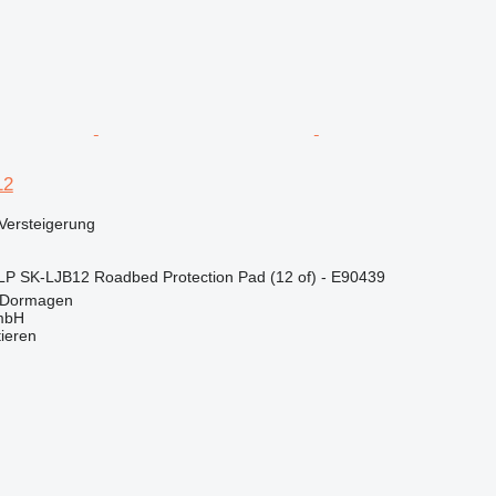
12
Versteigerung
P SK-LJB12 Roadbed Protection Pad (12 of) - E90439
 Dormagen
mbH
tieren