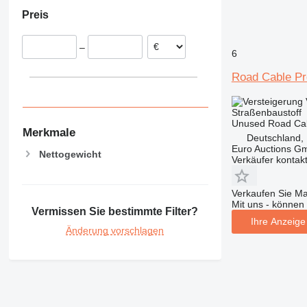
Sittensen
Vereinigtes Königreich
Preis
Dänemark
Schweden
–
Niederlande
6
Frankreich
Road Cable Pro
Italien
Belgien
Straßenbaustoff
alle anzeigen
Unused Road Cabl
Merkmale
Deutschland,
Euro Auctions G
Nettogewicht
Verkäufer kontak
Verkaufen Sie M
Mit uns - können 
Vermissen Sie bestimmte Filter?
Ihre Anzeige 
Änderung vorschlagen